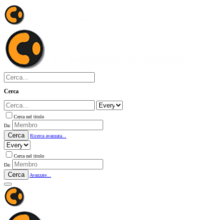
Cerca
Cerca nel titolo
Da:
Cerca
Ricerca avanzata...
Cerca nel titolo
Da:
Cerca
Avanzate...