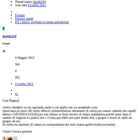
Thread starter
davids234
Start date
9 Luglio 2013
Forums
Percorsi rapidi
Per i nuovi: scegliere la terapia anticalvizie
D
davids234
Utente
4 Maggio 2012
565
0
265
9 Luglio 2013
#1
Ciao Ragazzi,
volevo chiedervi se sta capitando anche a voi quello che sta accadendo a me.
Quest'anno,al posto del solito effluvio primaverile(non devastante di solito),mi stanno cadendo piu capelli
adesso ( GIUGNO-LUGLIO),mi son chiesto se fosse dovuto al tempo malandrino,poichè quest anno il
cambio di stagione in pratica non c è stato,qua dalle mie parti freddo fino a giugno e boom di caldo da
giugno ad ora.
Di solito ho aumento di caduta in corrispondenza dei mesi marzo-aprile/ottobre-novembre.
Grazie e buona giornata