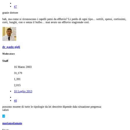
#7
grazie dottore
bah, ma come si riconoscono i capelli persi da effluvio? Li perdo di ogni tipo... sottili, spessi, cortissimi,
corti, lunghi, con o senza il bulbo... mai avuto un effluvio stagionale così.
dr_paolo gigli
Moderatore
Staff
16 Marzo 2003
31,179
1,391
2,015
10 Luglio 2013
#8
possono esseree di tutte le tipologie da lei descritte dipende dala situazione pregressa
saluti
M
marianodamato