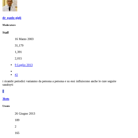
dr_paolo gigli
Moderatore
Staff
16 Marzo 2003
31,179
1,391
2,015
9 Luglio 2013
#2
i ricambi periodici varianmo da persona a persona e su essi influiscono anche le cure seguite
sazaluyti
3
3bets
Utente
26 Giugno 2013
189
2
165