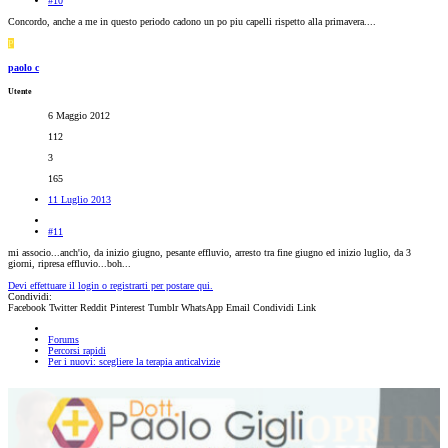
#10
Concordo, anche a me in questo periodo cadono un po piu capelli rispetto alla primavera....
P
paolo c
Utente
6 Maggio 2012
112
3
165
11 Luglio 2013
#11
mi associo...anch'io, da inizio giugno, pesante effluvio, arresto tra fine giugno ed inizio luglio, da 3
giorni, ripresa effluvio...boh...
Devi effettuare il login o registrarti per postare qui.
Condividi:
Facebook
Twitter
Reddit
Pinterest
Tumblr
WhatsApp
Email
Condividi
Link
Forums
Percorsi rapidi
Per i nuovi: scegliere la terapia anticalvizie