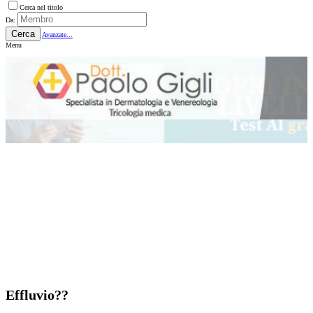
Cerca nel titolo
Da:
Cerca
Avanzate...
Menu
Effluvio??