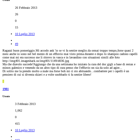
Utente
26 Febbraio 2013
26
0
15
10 Luglio 2013
#9
Ragazzi buon pomeriggio.Mi accodo ank 'io se vi fa sentire meglio.da ormai troppo tempo,forse quasi 2
mesi anche io sono nel bel mezzo di un effluvio mai visto prima.durante e dopo lo shampoo cadono capelli
come mai mi era successo me li ritrovo in vasca e in lavandino con situazioni simili alle foto
http://img401.imageshack.us/img401/1149/d036.jpg
Ma che diavolo succede?Aggiungo che da una settimana ho iniziato la cura del doc gigli a base di restax e
minox galenico e venendo da un altro tipo di cura penso che l'effluvio nn sia da solo ad agire...
Di solito me la prendo molto a male ma forse boh mi ci sto abituando...combattere per i capelli è un
pensiero di cui si diventa skiavi e a volte snobbarlo ti fa sentire libero!
1
1981
Utente
3 Febbraio 2013
1,062
0
415
10 Luglio 2013