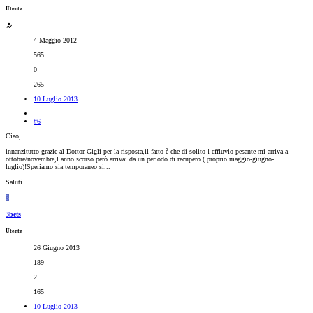
Utente
4 Maggio 2012
565
0
265
10 Luglio 2013
#6
Ciao,
innanzitutto grazie al Dottor Gigli per la risposta,il fatto è che di solito l effluvio pesante mi arriva a
ottobre/novembre,l anno scorso però arrivai da un periodo di recupero ( proprio maggio-giugno-
luglio)!Speriamo sia temporaneo si...
Saluti
3
3bets
Utente
26 Giugno 2013
189
2
165
10 Luglio 2013