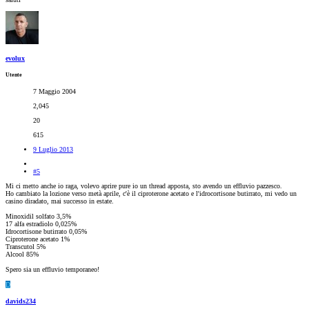
evolux
Utente
7 Maggio 2004
2,045
20
615
9 Luglio 2013
#5
Mi ci metto anche io raga, volevo aprire pure io un thread apposta, sto avendo un effluvio pazzesco.
Ho cambiato la lozione verso metà aprile, c'è il ciproterone acetato e l'idrocortisone butirrato, mi vedo un
casino diradato, mai successo in estate.
Minoxidil solfato 3,5%
17 alfa estradiolo 0,025%
Idrocortisone butirrato 0,05%
Ciproterone acetato 1%
Transcutol 5%
Alcool 85%
Spero sia un effluvio temporaneo!
D
davids234