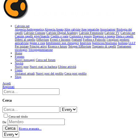
Calvizie.net
Alopecia Androgenetica
Alopecia Areata
Altre calvizie
Aree tematiche
Associazioni
Biologia dei
capelli
Calvizie Comune
Calvizie Digital Academy
Calvizie Femminile
Calvizie TV
Calvizie.net
Canizie capelli grigi/bianchi
Credits e varie
Curiosità e gossip
Diagnosi e terapia
Dieta e capelli
Difetti al capello
Effluvium
Eventi e Incontri
Featured
Forfora e Pidocchi
I migliori prodotti
anticalvizie
Igiene e cura
Infoltimenti non chirurgici
Interviste
Ipertricosi/Irsutismo
Isolinea
LLLT
Per iniziare
Principi attivi
Ricerca e futuro
Telogen Effluvium
Trapianto di capelli
Trattamenti
tricologici
Tricopigmentazione
Home
Forums
Nuovi messaggi
Cerca nel forum
Novità
Nuovi post
Nuovi stati in bacheca
Ultime attività
Utenti
Visitatori attuali
Nuovi post del profilo
Cerca post profilo
Shop
Accedi
Registrati
Cerca
Cerca nel titolo
Da:
Cerca
Ricerca avanzata...