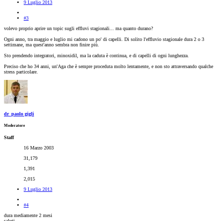
9 Luglio 2013
#3
volevo proprio aprire un topic sugli effluvi stagionali... ma quanto durano?
Ogni anno, tra maggio e luglio mi cadono un po' di capelli. Di solito l'effluvio stagionale dura 2 o 3
settimane, ma quest'anno sembra non finire più.
Sto prendendo integratori, minoxidil, ma la caduta è continua, e di capelli di ogni lunghezza.
Preciso che ho 34 anni, un'Aga che è sempre proceduta molto lentamente, e non sto attraversando qualche
stress particolare.
dr_paolo gigli
Moderatore
Staff
16 Marzo 2003
31,179
1,391
2,015
9 Luglio 2013
#4
dura mediamente 2 mesi
saluti