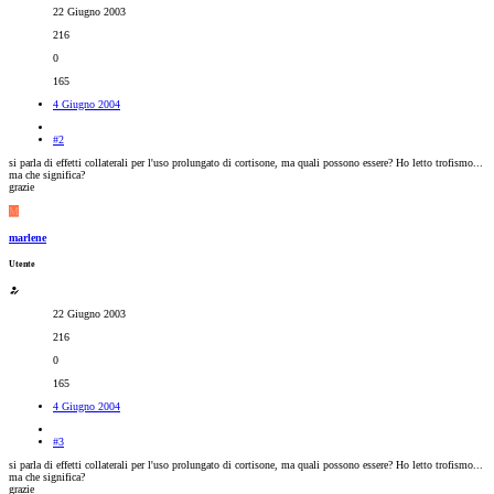
22 Giugno 2003
216
0
165
4 Giugno 2004
#2
si parla di effetti collaterali per l'uso prolungato di cortisone, ma quali possono essere? Ho letto trofismo...
ma che significa?
grazie
M
marlene
Utente
22 Giugno 2003
216
0
165
4 Giugno 2004
#3
si parla di effetti collaterali per l'uso prolungato di cortisone, ma quali possono essere? Ho letto trofismo...
ma che significa?
grazie