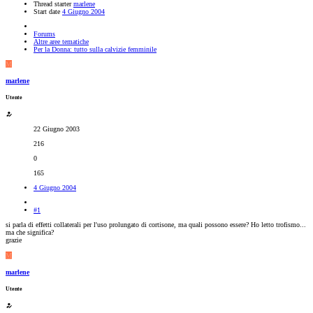
Thread starter
marlene
Start date
4 Giugno 2004
Forums
Altre aree tematiche
Per la Donna: tutto sulla calvizie femminile
M
marlene
Utente
22 Giugno 2003
216
0
165
4 Giugno 2004
#1
si parla di effetti collaterali per l'uso prolungato di cortisone, ma quali possono essere? Ho letto trofismo...
ma che significa?
grazie
M
marlene
Utente