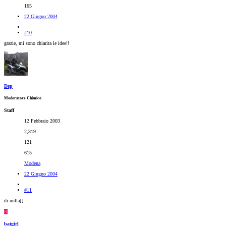
165
22 Giugno 2004
#10
grazie, mi sono chiarita le idee!!
Dep
Moderatore Chimico
Staff
12 Febbraio 2003
2,319
121
615
Modena
22 Giugno 2004
#11
di nulla[
]
B
batgirl