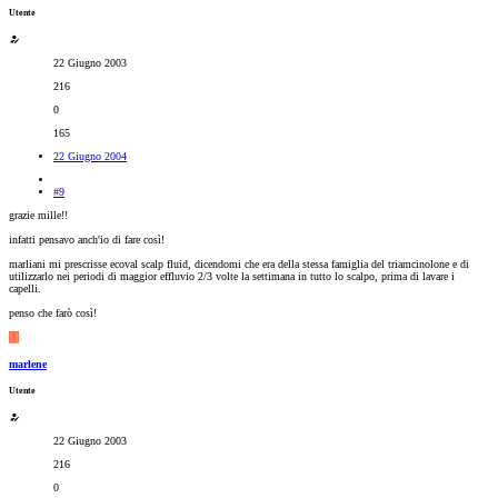
Utente
22 Giugno 2003
216
0
165
22 Giugno 2004
#9
grazie mille!!
infatti pensavo anch'io di fare così!
marliani mi prescrisse ecoval scalp fluid, dicendomi che era della stessa famiglia del triamcinolone e di
utilizzarlo nei periodi di maggior effluvio 2/3 volte la settimana in tutto lo scalpo, prima di lavare i
capelli.
penso che farò così!
M
marlene
Utente
22 Giugno 2003
216
0