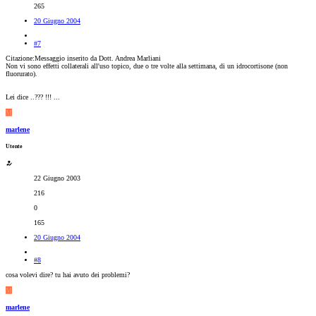
265
20 Giugno 2004
#7
Citazione:Messaggio inserito da Dott. Andrea Marliani
Non vi sono effetti collaterali all'uso topico, due o tre volte alla settimana, di un idrocortisone (non
fluorurato).
Lei dice ..??? !!! ...
M
marlene
Utente
22 Giugno 2003
216
0
165
20 Giugno 2004
#8
cosa volevi dire? tu hai avuto dei problemi?
M
marlene