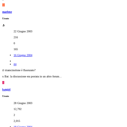
M
marlene
Utente
22 Giugno 2003
216
0
165
16 Giugno 2004
#4
il triamcinolone è fluorurato?
x Bat: la discussione era postata in un altro forum...
B
batgirl
Utente
28 Giugno 2003
12,792
2
2,015
18 Giugno 2004