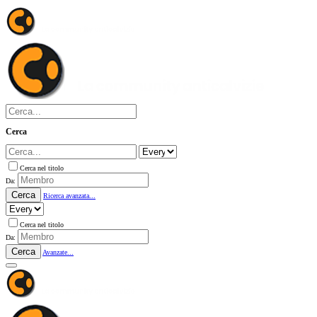
Cerca
Cerca nel titolo
Da:
Cerca
Ricerca avanzata...
Cerca nel titolo
Da:
Cerca
Avanzate...