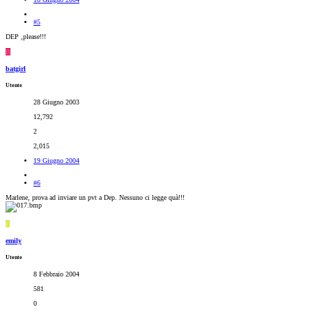
#5
DEP ,please!!!
B
batgirl
Utente
28 Giugno 2003
12,792
2
2,015
19 Giugno 2004
#6
Marlene, prova ad inviare un pvt a Dep. Nessuno ci legge quà!!!
E
emily
Utente
8 Febbraio 2004
581
0