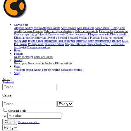
Calvizie.net
Alopecia Androgenetica
Alopecia Areata
Altre calvizie
Aree tematiche
Associazioni
Biologia dei
capelli
Calvizie Comune
Calvizie Digital Academy
Calvizie Femminile
Calvizie TV
Calvizie.net
Canizie capelli grigi/bianchi
Credits e varie
Curiosità e gossip
Diagnosi e terapia
Dieta e capelli
Difetti al capello
Effluvium
Eventi e Incontri
Featured
Forfora e Pidocchi
I migliori prodotti
anticalvizie
Igiene e cura
Infoltimenti non chirurgici
Interviste
Ipertricosi/Irsutismo
Isolinea
LLLT
Per iniziare
Principi attivi
Ricerca e futuro
Telogen Effluvium
Trapianto di capelli
Trattamenti
tricologici
Tricopigmentazione
Home
Forums
Nuovi messaggi
Cerca nel forum
Novità
Nuovi post
Nuovi stati in bacheca
Ultime attività
Utenti
Visitatori attuali
Nuovi post del profilo
Cerca post profilo
Shop
Accedi
Registrati
Cerca
Cerca nel titolo
Da:
Cerca
Ricerca avanzata...