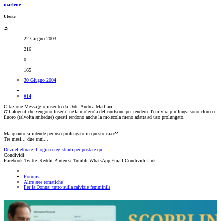
marlene
Utente
22 Giugno 2003
216
0
165
30 Giugno 2004
#14
Citazione:Messaggio inserito da Dott. Andrea Marliani
Gli alogeni che vengono inseriti nella molecola del cortisone per renderne l'emivita più lunga sono cloro o
fluoro (talvolta ambedue) questi rendono anche la molecola meno adatta ad uso prolungato.
Ma quanto si intende per uso prolungato in questo caso??
Tre mesi... due anni...
Devi effettuare il login o registrarti per postare qui.
Condividi:
Facebook
Twitter
Reddit
Pinterest
Tumblr
WhatsApp
Email
Condividi
Link
Forums
Altre aree tematiche
Per la Donna: tutto sulla calvizie femminile