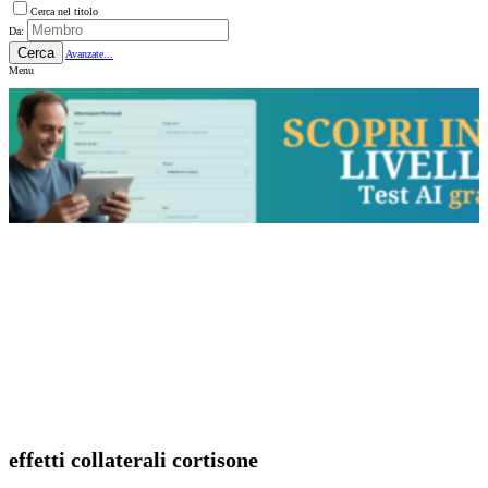
Cerca nel titolo
Da:
Cerca
Avanzate...
Menu
effetti collaterali cortisone