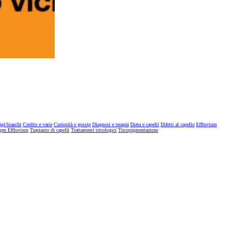
igi/bianchi
Credits e varie
Curiosità e gossip
Diagnosi e terapia
Dieta e capelli
Difetti al capello
Effluvium
gen Effluvium
Trapianto di capelli
Trattamenti tricologici
Tricopigmentazione