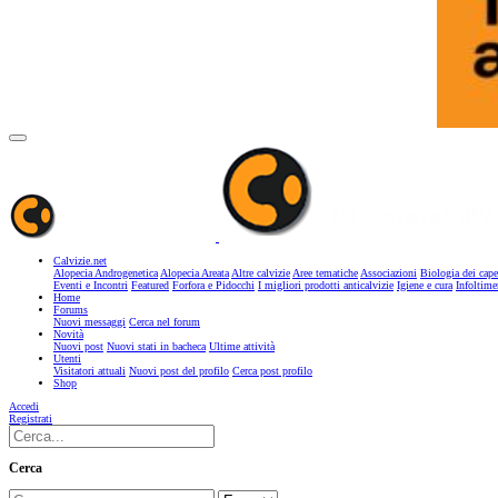
Calvizie.net
Alopecia Androgenetica
Alopecia Areata
Altre calvizie
Aree tematiche
Associazioni
Biologia dei cape
Eventi e Incontri
Featured
Forfora e Pidocchi
I migliori prodotti anticalvizie
Igiene e cura
Infoltime
Home
Forums
Nuovi messaggi
Cerca nel forum
Novità
Nuovi post
Nuovi stati in bacheca
Ultime attività
Utenti
Visitatori attuali
Nuovi post del profilo
Cerca post profilo
Shop
Accedi
Registrati
Cerca