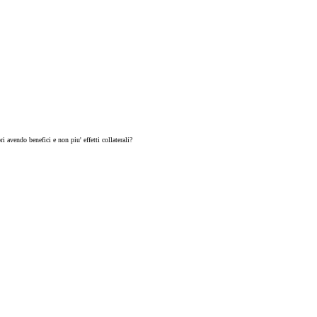
i avendo benefici e non piu' effetti collaterali?