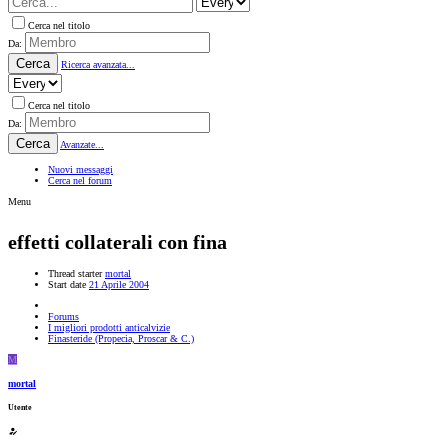
Cerca nel titolo
Da:
Cerca
Ricerca avanzata...
Cerca nel titolo
Da:
Cerca
Avanzate...
Nuovi messaggi
Cerca nel forum
Menu
effetti collaterali con fina
Thread starter
mortal
Start date
21 Aprile 2004
Forums
I migliori prodotti anticalvizie
Finasteride (Propecia, Proscar & C.)
M
mortal
Utente