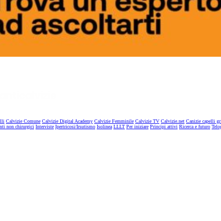
lli
Calvizie Comune
Calvizie Digital Academy
Calvizie Femminile
Calvizie TV
Calvizie.net
Canizie capelli gr
nti non chirurgici
Interviste
Ipertricosi/Irsutismo
Isolinea
LLLT
Per iniziare
Principi attivi
Ricerca e futuro
Telo