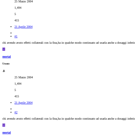
25 Marzo 2004
1,494
5
415
21 Aprile 2004
#1
chi avendo avuto effetti collaterali con la fina,ha in qualche modo continuato ad usarla anche a dosaggi inferior
M
mortal
Utente
25 Marzo 2004
1,494
5
415
21 Aprile 2004
#2
chi avendo avuto effetti collaterali con la fina,ha in qualche modo continuato ad usarla anche a dosaggi inferior
M
mortal