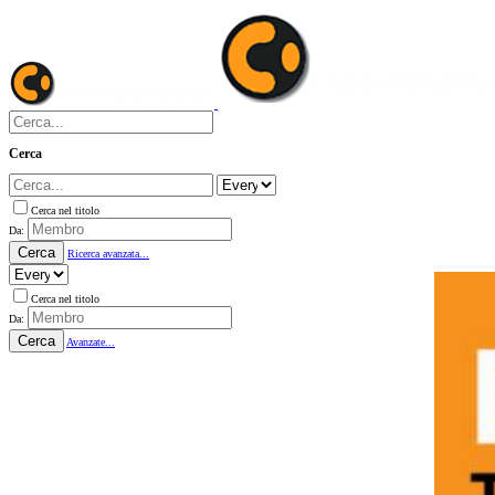
Cerca
Cerca nel titolo
Da:
Cerca
Ricerca avanzata...
Cerca nel titolo
Da:
Cerca
Avanzate...