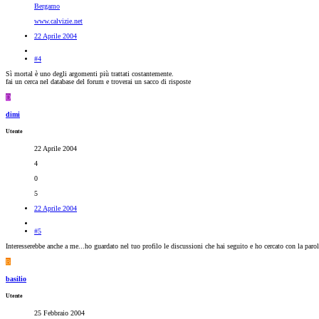
Bergamo
www.calvizie.net
22 Aprile 2004
#4
Sì mortal è uno degli argomenti più trattati costantemente.
fai un cerca nel database del forum e troverai un sacco di risposte
D
dimi
Utente
22 Aprile 2004
4
0
5
22 Aprile 2004
#5
Interesserebbe anche a me...ho guardato nel tuo profilo le discussioni che hai seguito e ho cercato con la par
B
basilio
Utente
25 Febbraio 2004