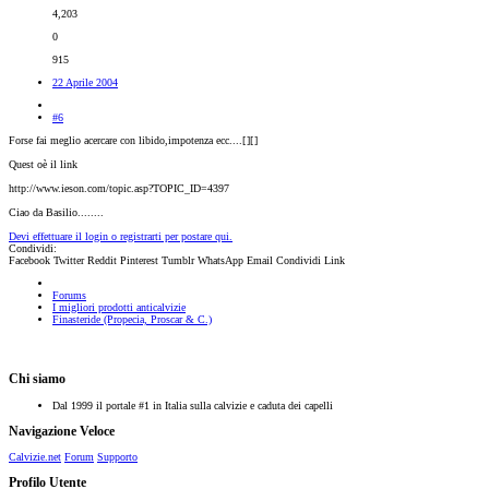
4,203
0
915
22 Aprile 2004
#6
Forse fai meglio acercare con libido,impotenza ecc....[
][
]
Quest oè il link
http://www.ieson.com/topic.asp?TOPIC_ID=4397
Ciao da Basilio........
Devi effettuare il login o registrarti per postare qui.
Condividi:
Facebook
Twitter
Reddit
Pinterest
Tumblr
WhatsApp
Email
Condividi
Link
Forums
I migliori prodotti anticalvizie
Finasteride (Propecia, Proscar & C.)
Chi siamo
Dal 1999 il portale #1 in Italia sulla calvizie e caduta dei capelli
Navigazione Veloce
Calvizie.net
Forum
Supporto
Profilo Utente