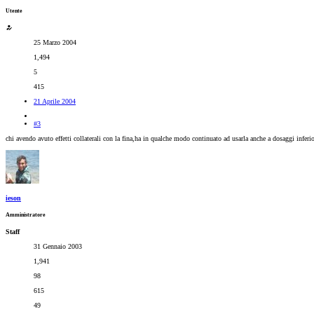
Utente
25 Marzo 2004
1,494
5
415
21 Aprile 2004
#3
chi avendo avuto effetti collaterali con la fina,ha in qualche modo continuato ad usarla anche a dosaggi inferior
ieson
Amministratore
Staff
31 Gennaio 2003
1,941
98
615
49