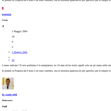
Io prendo la Propecia da 6 mesi e ne sono contento, ma se esistessa qualcosa di più specifico per le tempie lo 
P
propecia
Utente
5 Maggio 2004
18
0
5
5 Maggio 2004
#3
è meno indicata ? Il mio problema è la stempiatura, ho 24 anni ed ho molti capelli solo un pò meno nelle te
Io prendo la Propecia da 6 mesi e ne sono contento, ma se esistessa qualcosa di più specifico per le tempie lo 
dr_paolo gigli
Moderatore
Staff