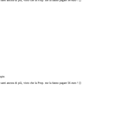
sarei ancora di più, visto che la Prop. me la fanno pagare 56 euro ! [
]
mpie.
sarei ancora di più, visto che la Prop. me la fanno pagare 56 euro ! [
]