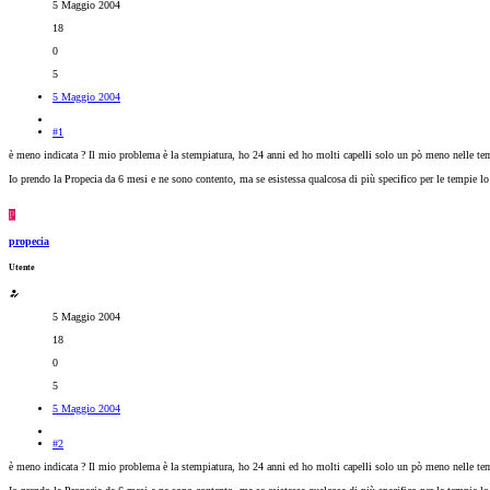
5 Maggio 2004
18
0
5
5 Maggio 2004
#1
è meno indicata ? Il mio problema è la stempiatura, ho 24 anni ed ho molti capelli solo un pò meno nelle te
Io prendo la Propecia da 6 mesi e ne sono contento, ma se esistessa qualcosa di più specifico per le tempie lo 
P
propecia
Utente
5 Maggio 2004
18
0
5
5 Maggio 2004
#2
è meno indicata ? Il mio problema è la stempiatura, ho 24 anni ed ho molti capelli solo un pò meno nelle te