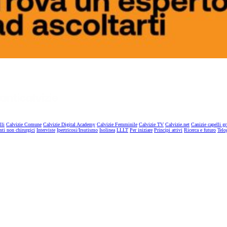
lli
Calvizie Comune
Calvizie Digital Academy
Calvizie Femminile
Calvizie TV
Calvizie.net
Canizie capelli gr
nti non chirurgici
Interviste
Ipertricosi/Irsutismo
Isolinea
LLLT
Per iniziare
Principi attivi
Ricerca e futuro
Telo