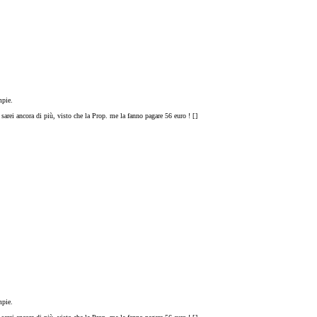
mpie.
sarei ancora di più, visto che la Prop. me la fanno pagare 56 euro ! [
]
mpie.