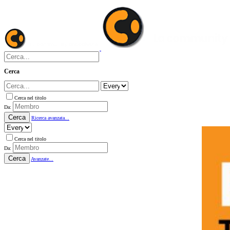
Cerca
Cerca nel titolo
Da:
Cerca
Ricerca avanzata...
Cerca nel titolo
Da:
Cerca
Avanzate...