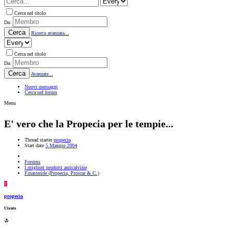
Cerca nel titolo
Da:
Cerca
Ricerca avanzata...
Cerca nel titolo
Da:
Cerca
Avanzate...
Nuovi messaggi
Cerca nel forum
Menu
E' vero che la Propecia per le tempie...
Thread starter
propecia
Start date
5 Maggio 2004
Forums
I migliori prodotti anticalvizie
Finasteride (Propecia, Proscar & C.)
P
propecia
Utente