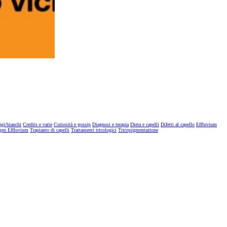
igi/bianchi
Credits e varie
Curiosità e gossip
Diagnosi e terapia
Dieta e capelli
Difetti al capello
Effluvium
gen Effluvium
Trapianto di capelli
Trattamenti tricologici
Tricopigmentazione