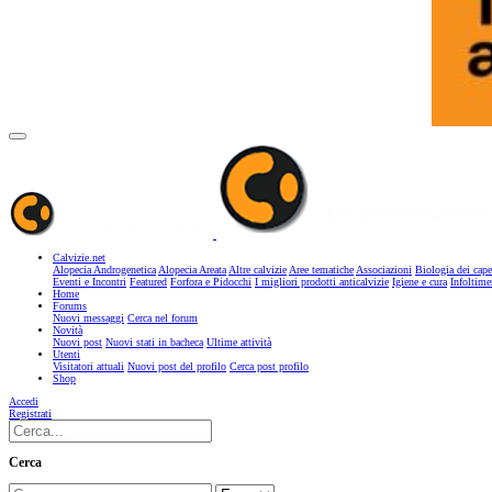
Calvizie.net
Alopecia Androgenetica
Alopecia Areata
Altre calvizie
Aree tematiche
Associazioni
Biologia dei cape
Eventi e Incontri
Featured
Forfora e Pidocchi
I migliori prodotti anticalvizie
Igiene e cura
Infoltime
Home
Forums
Nuovi messaggi
Cerca nel forum
Novità
Nuovi post
Nuovi stati in bacheca
Ultime attività
Utenti
Visitatori attuali
Nuovi post del profilo
Cerca post profilo
Shop
Accedi
Registrati
Cerca