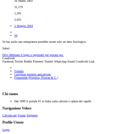
16 Marzo 2003
31,179
1,391
2,015
5 Maggio 2004
#4
Se hai soolo una stempiatura potrebbe essere solo un fatto fisiologico.
Saluti
Devi effettuare il login o registrarti per postare qui.
Condividi:
Facebook
Twitter
Reddit
Pinterest
Tumblr
WhatsApp
Email
Condividi
Link
Forums
I migliori prodotti anticalvizie
Finasteride (Propecia, Proscar & C.)
Chi siamo
Dal 1999 il portale #1 in Italia sulla calvizie e caduta dei capelli
Navigazione Veloce
Calvizie.net
Forum
Supporto
Profilo Utente
Login