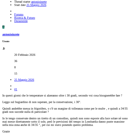
Thread starter
antonioinrete
Start date
25 Maggio 2026
Forums
Ricerca & Futuro
Dutasteride
A
antonioinrete
Utente
20 Febbraio 2026
36
8
15
25 Maggio 2026
#1
In questi giorni che le temperature si alzeranno oltre i 30 gradi, secondo voi cosa bisognerebbe fare ?
Leggo sul bugiardino di non superare, per la conservazione, i 30°.
Quindi andrebbe messa in frigorifero, o c'è un margine di tolleranza come per le multe
, e quindi a 34/35
gradi non succede nulla di particolare ?
Io le tengo conservate dentro un tiretto di un comodino, quindi non sono esposte alla luce solare nè sono
mai messe direttamente sotto il sole, però le previsioni del tempo in Lombardia danno punte massime
nella mia zona anche di 34/35 °, per cui mi stavo ponendo questo problema.
Grazie