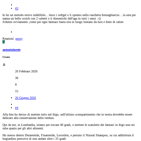
#3
Io ho un metodo estivo infallibile....buco i softgel e li spremo nella vaschetta formaghiaccio....la sera pre
nanna un bello scotch con 2 cubetti e ti dimentichi dell'aga in tutti i sensi :-()
Scherzo ovviamente ,come per ogni farmaco basta stia in luogo lontano da luce e fonti di calore
Reazioni:
proxy
A
antonioinrete
Utente
20 Febbraio 2026
36
8
15
26 Giugno 2026
#4
Alla fine ho deciso di mettere tutto nel frigo, nell'ultimo scompartimento che in teoria dovrebbe essere
dedicato alla conservazione della verdura.
Qui da me, in Lombardia, stiamo per toccare 40 gradi, e mettere le scatolette dei farmaci in frigo non mi
ruba spazio per gli altri alimenti.
Ho messo dentro Dutasteride, Finasteride, Locoidon, e persino il Nizoral Shampoo, su cui addirittura il
bugiardino prescrive di non andare oltre i 25 gradi.