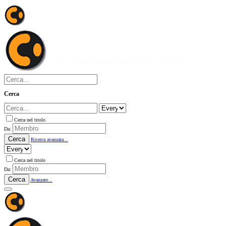
Cerca
Cerca nel titolo
Da:
Cerca
Ricerca avanzata...
Cerca nel titolo
Da:
Cerca
Avanzate...