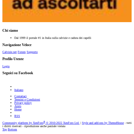
Chi siamo
Dal 1999 il portale #1 in Italia sulla calvizie e caduta dei capelli
Navigazione Veloce
Calvizie.net
Forum
Supporto
Profilo Utente
Login
Seguici su Facebook
Italiano
Contattaci
Termini e Condizioni
Privacy policy
Aiuto
Home
RSS
®
Community platform by XenForo
© 2010-2022 XenForo Ltd.
|
Style and add-ons by ThemeHouse
- tutti
i diritti riservati - riproduzione anche parziale vietata
Top
Bottom