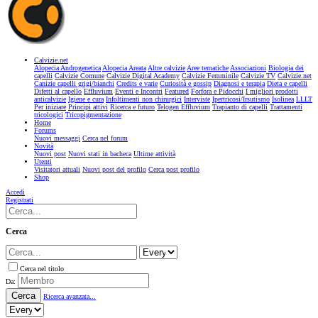
Calvizie.net
Alopecia Androgenetica
Alopecia Areata
Altre calvizie
Aree tematiche
Associazioni
Biologia dei
capelli
Calvizie Comune
Calvizie Digital Academy
Calvizie Femminile
Calvizie TV
Calvizie.net
Canizie capelli grigi/bianchi
Credits e varie
Curiosità e gossip
Diagnosi e terapia
Dieta e capelli
Difetti al capello
Effluvium
Eventi e Incontri
Featured
Forfora e Pidocchi
I migliori prodotti
anticalvizie
Igiene e cura
Infoltimenti non chirurgici
Interviste
Ipertricosi/Irsutismo
Isolinea
LLLT
Per iniziare
Principi attivi
Ricerca e futuro
Telogen Effluvium
Trapianto di capelli
Trattamenti
tricologici
Tricopigmentazione
Home
Forums
Nuovi messaggi
Cerca nel forum
Novità
Nuovi post
Nuovi stati in bacheca
Ultime attività
Utenti
Visitatori attuali
Nuovi post del profilo
Cerca post profilo
Shop
Accedi
Registrati
Cerca
Cerca nel titolo
Da:
Cerca
Ricerca avanzata...