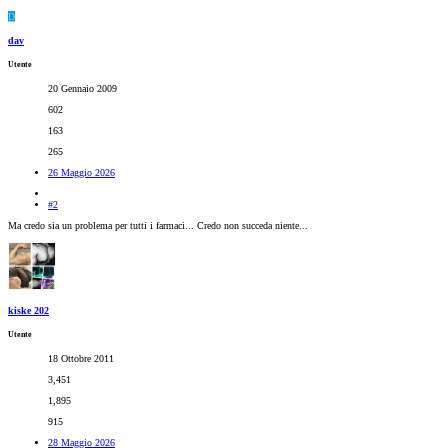
D
dav
Utente
20 Gennaio 2009
602
163
265
26 Maggio 2026
#2
Ma credo sia un problema per tutti i farmaci... Credo non succeda niente...
kiske 202
Utente
18 Ottobre 2011
3,451
1,895
915
28 Maggio 2026