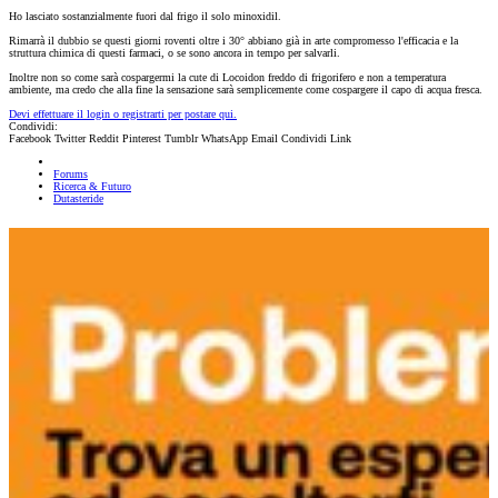
Ho lasciato sostanzialmente fuori dal frigo il solo minoxidil.
Rimarrà il dubbio se questi giorni roventi oltre i 30° abbiano già in arte compromesso l'efficacia e la
struttura chimica di questi farmaci, o se sono ancora in tempo per salvarli.
Inoltre non so come sarà cospargermi la cute di Locoidon freddo di frigorifero e non a temperatura
ambiente, ma credo che alla fine la sensazione sarà semplicemente come cospargere il capo di acqua fresca.
Devi effettuare il login o registrarti per postare qui.
Condividi:
Facebook
Twitter
Reddit
Pinterest
Tumblr
WhatsApp
Email
Condividi
Link
Forums
Ricerca & Futuro
Dutasteride