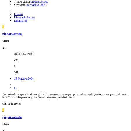
Thread starter
pippomostarda
Start date
19 Maggio 2004
Forums
Ricerca & Futuro
Dutasteride
P
pippomostarda
Utente
29 Ottobre 2003
439
0
265
19 Maggio 2004
#1
Non ricordo se questo sito era già stato scovato, comunque qui vendono duta generica a un prezzo decente:
http://www.life-pharmacy.com/generics/generic_avodart.html
Chi fa da cavia?
P
pippomostarda
Utente