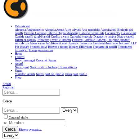
Calvizie.net
Alopecia Androgenetica
Alopecia Areata
Altre calvizie
Aree tematiche
Associazioni
Biologia dei
capelli
Calvizie Comune
Calvizie Digital Academy
Calvizie Femminile
Calvizie TV
Calvizie.net
Canizie capelli grigi/bianchi
Credits e varie
Curiosità e gossip
Diagnosi e terapia
Dieta e capelli
Difetti al capello
Effluvium
Eventi e Incontri
Featured
Forfora e Pidocchi
I migliori prodotti
anticalvizie
Igiene e cura
Infoltimenti non chirurgici
Interviste
Ipertricosi/Irsutismo
Isolinea
LLLT
Per iniziare
Principi attivi
Ricerca e futuro
Telogen Effluvium
Trapianto di capelli
Trattamenti
tricologici
Tricopigmentazione
Home
Forums
Nuovi messaggi
Cerca nel forum
Novità
Nuovi post
Nuovi stati in bacheca
Ultime attività
Utenti
Visitatori attuali
Nuovi post del profilo
Cerca post profilo
Shop
Accedi
Registrati
Cerca
Cerca nel titolo
Da:
Cerca
Ricerca avanzata...