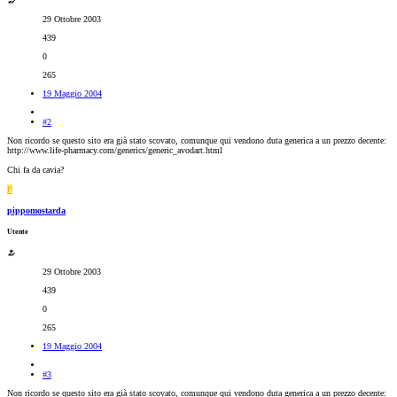
29 Ottobre 2003
439
0
265
19 Maggio 2004
#2
Non ricordo se questo sito era già stato scovato, comunque qui vendono duta generica a un prezzo decente:
http://www.life-pharmacy.com/generics/generic_avodart.html
Chi fa da cavia?
P
pippomostarda
Utente
29 Ottobre 2003
439
0
265
19 Maggio 2004
#3
Non ricordo se questo sito era già stato scovato, comunque qui vendono duta generica a un prezzo decente: