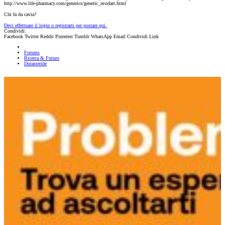
http://www.life-pharmacy.com/generics/generic_avodart.html
Chi fa da cavia?
Devi effettuare il login o registrarti per postare qui.
Condividi:
Facebook
Twitter
Reddit
Pinterest
Tumblr
WhatsApp
Email
Condividi
Link
Forums
Ricerca & Futuro
Dutasteride