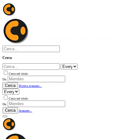
Cerca
Cerca nel titolo
Da:
Cerca
Ricerca avanzata...
Cerca nel titolo
Da:
Cerca
Avanzate...