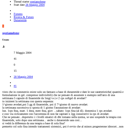
Thread starter
speriamobene
Start date
28 Maggio 2004
Forums
Ricerca & Futuro
Dutasteride
S
speriamobene
Utente
7 Maggio 2004
41
0
15
28 Maggio 2004
#1
visto che in commercio esiste solo un farmaco a base di dutasteride e date le sue caratteristiche( quantità e
formulazione in gel..compresse indivisibili) che ne pensate di assumere x esempio nell'arco di una
settimana 5 capsule di finasteride da 1mg(+o-) e 2 cps softgel di avodart?
io inizierei la settimana con questa sequenza:
1^giorno avodart,poi 5 gg di finasteride, poi il 7^giorno di nuovo avodart.
la settimana successiva si sposta di 1 giorno l'assunzione di avodart:
lun. 1cps fina, mart. 1 duta, merc fina, giov ...sabato: 1cps fina (al dì). domenica 1 cps avodart.
e cosi via ciclicamente con l'accortezza di non far capitare x 2gg consecutivi la cps di avodart.
Che ne pensate...dopotutto i i livelli ematici di dht tornano nella norma, se uno sospende la terapia con
finasteride, solo dopo una settimana... anche x dutasteride sara così...
si vedrà la differenza da una terapia a base di sola fina?
premetto col solo fina intendo trattamenti sistemici, poi è ovvio che al minox progesterone idrocort...non