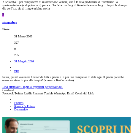
X scuccoball: per completezza di informazione la merk, che è la casa produttrice di finasteride, la
sperimentazione (a doppio cieco) per a.a. l'ha fatta con 5mg di finasteride e non 1mg...che poi la dose pro
die per l'a.a. sia di 1mg è un'altra storia.
S
stempiaboy
Utente
31 Marzo 2003
327
0
265
31 Maggio 2004
#10
Salus, quindi assumere finasteride tutti i giorni e in piu una compressa di duta ogni 3 giorni potrebbe
essere un aiuto in piu alla terapia? (almeno a livello teorico)
Devi effettuare il login o registrarti per postare qui.
Condividi:
Facebook
Twitter
Reddit
Pinterest
Tumblr
WhatsApp
Email
Condividi
Link
Forums
Ricerca & Futuro
Dutasteride