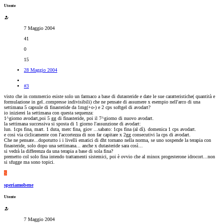
Utente
7 Maggio 2004
41
0
15
28 Maggio 2004
#3
visto che in commercio esiste solo un farmaco a base di dutasteride e date le sue caratteristiche( quantità e
formulazione in gel..compresse indivisibili) che ne pensate di assumere x esempio nell'arco di una
settimana 5 capsule di finasteride da 1mg(+o-) e 2 cps softgel di avodart?
io inizierei la settimana con questa sequenza:
1^giorno avodart,poi 5 gg di finasteride, poi il 7^giorno di nuovo avodart.
la settimana successiva si sposta di 1 giorno l'assunzione di avodart:
lun. 1cps fina, mart. 1 duta, merc fina, giov ...sabato: 1cps fina (al dì). domenica 1 cps avodart.
e cosi via ciclicamente con l'accortezza di non far capitare x 2gg consecutivi la cps di avodart.
Che ne pensate...dopotutto i i livelli ematici di dht tornano nella norma, se uno sospende la terapia con
finasteride, solo dopo una settimana... anche x dutasteride sara così...
si vedrà la differenza da una terapia a base di sola fina?
premetto col solo fina intendo trattamenti sistemici, poi è ovvio che al minox progesterone idrocort...non
si sfugge ma sono topici.
S
speriamobene
Utente
7 Maggio 2004