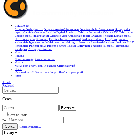
Calvizie.net
Alopecia Androgenetica
Alopecia Areata
Altre calvizie
Aree tematiche
Associazioni
Biologia dei
capelli
Calvizie Comune
Calvizie Digital Academy
Calvizie Femminile
Calvizie TV
Calvizie.net
Canizie capelli grigi/bianchi
Credits e varie
Curiosità e gossip
Diagnosi e terapia
Dieta e capelli
Difetti al capello
Effluvium
Eventi e Incontri
Featured
Forfora e Pidocchi
I migliori prodotti
anticalvizie
Igiene e cura
Infoltimenti non chirurgici
Interviste
Ipertricosi/Irsutismo
Isolinea
LLLT
Per iniziare
Principi attivi
Ricerca e futuro
Telogen Effluvium
Trapianto di capelli
Trattamenti
tricologici
Tricopigmentazione
Home
Forums
Nuovi messaggi
Cerca nel forum
Novità
Nuovi post
Nuovi stati in bacheca
Ultime attività
Utenti
Visitatori attuali
Nuovi post del profilo
Cerca post profilo
Shop
Accedi
Registrati
Cerca
Cerca nel titolo
Da:
Cerca
Ricerca avanzata...