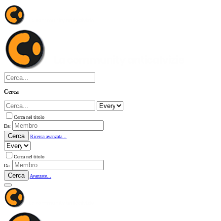
Cerca
Cerca nel titolo
Da:
Cerca
Ricerca avanzata...
Cerca nel titolo
Da:
Cerca
Avanzate...