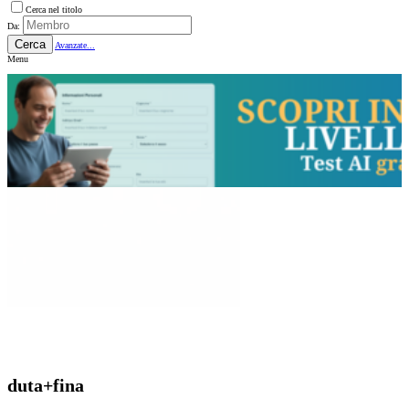
Cerca nel titolo
Da:
Cerca
Avanzate...
Menu
duta+fina