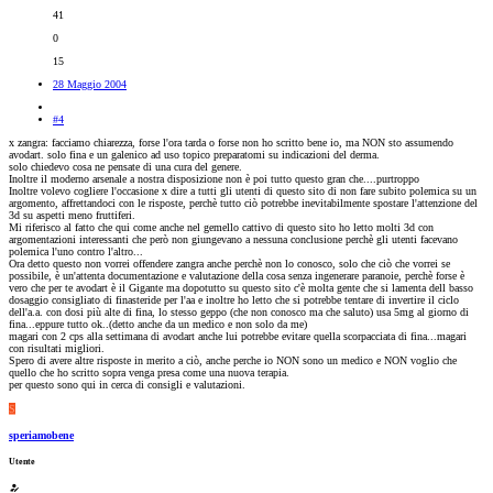
41
0
15
28 Maggio 2004
#4
x zangra: facciamo chiarezza, forse l'ora tarda o forse non ho scritto bene io, ma NON sto assumendo
avodart. solo fina e un galenico ad uso topico preparatomi su indicazioni del derma.
solo chiedevo cosa ne pensate di una cura del genere.
Inoltre il moderno arsenale a nostra disposizione non è poi tutto questo gran che....purtroppo
Inoltre volevo cogliere l'occasione x dire a tutti gli utenti di questo sito di non fare subito polemica su un
argomento, affrettandoci con le risposte, perchè tutto ciò potrebbe inevitabilmente spostare l'attenzione del
3d su aspetti meno fruttiferi.
Mi riferisco al fatto che qui come anche nel gemello cattivo di questo sito ho letto molti 3d con
argomentazioni interessanti che però non giungevano a nessuna conclusione perchè gli utenti facevano
polemica l'uno contro l'altro...
Ora detto questo non vorrei offendere zangra anche perchè non lo conosco, solo che ciò che vorrei se
possibile, è un'attenta documentazione e valutazione della cosa senza ingenerare paranoie, perchè forse è
vero che per te avodart è il Gigante ma dopotutto su questo sito c'è molta gente che si lamenta dell basso
dosaggio consigliato di finasteride per l'aa e inoltre ho letto che si potrebbe tentare di invertire il ciclo
dell'a.a. con dosi più alte di fina, lo stesso geppo (che non conosco ma che saluto) usa 5mg al giorno di
fina...eppure tutto ok..(detto anche da un medico e non solo da me)
magari con 2 cps alla settimana di avodart anche lui potrebbe evitare quella scorpacciata di fina...magari
con risultati migliori.
Spero di avere altre risposte in merito a ciò, anche perche io NON sono un medico e NON voglio che
quello che ho scritto sopra venga presa come una nuova terapia.
per questo sono qui in cerca di consigli e valutazioni.
S
speriamobene
Utente