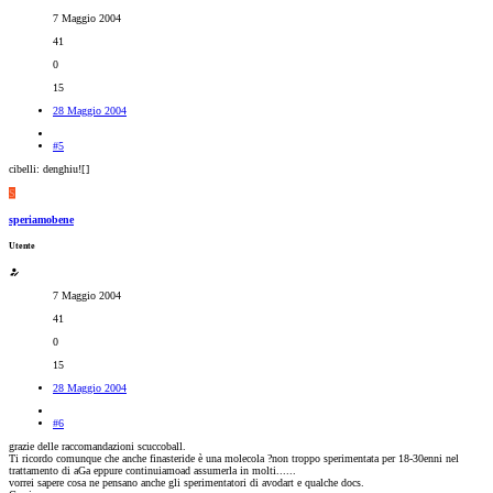
7 Maggio 2004
41
0
15
28 Maggio 2004
#5
cibelli: denghiu![
]
S
speriamobene
Utente
7 Maggio 2004
41
0
15
28 Maggio 2004
#6
grazie delle raccomandazioni scuccoball.
Ti ricordo comunque che anche finasteride è una molecola ?non troppo sperimentata per 18-30enni nel
trattamento di aGa eppure continuiamoad assumerla in molti......
vorrei sapere cosa ne pensano anche gli sperimentatori di avodart e qualche docs.