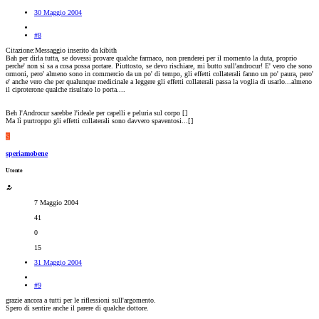
30 Maggio 2004
#8
Citazione:Messaggio inserito da kibith
Bah per dirla tutta, se dovessi provare qualche farmaco, non prenderei per il momento la duta, proprio
perche' non si sa a cosa possa portare. Piuttosto, se devo rischiare, mi butto sull'androcur! E' vero che sono
ormoni, pero' almeno sono in commercio da un po' di tempo, gli effetti collaterali fanno un po' paura, pero'
e' anche vero che per qualunque medicinale a leggere gli effetti collaterali passa la voglia di usarlo...almeno
il ciproterone qualche risultato lo porta....
Beh l'Androcur sarebbe l'ideale per capelli e peluria sul corpo [
]
Ma lì purtroppo gli effetti collaterali sono davvero spaventosi...[
]
S
speriamobene
Utente
7 Maggio 2004
41
0
15
31 Maggio 2004
#9
grazie ancora a tutti per le riflessioni sull'argomento.
Spero di sentire anche il parere di qualche dottore.