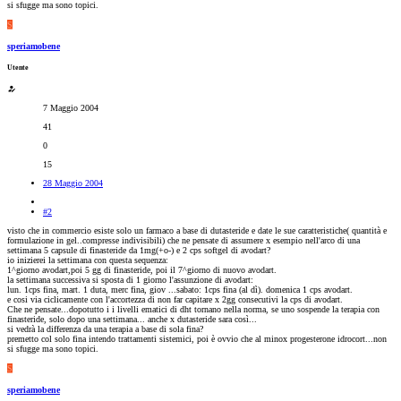
si sfugge ma sono topici.
S
speriamobene
Utente
7 Maggio 2004
41
0
15
28 Maggio 2004
#2
visto che in commercio esiste solo un farmaco a base di dutasteride e date le sue caratteristiche( quantità e
formulazione in gel..compresse indivisibili) che ne pensate di assumere x esempio nell'arco di una
settimana 5 capsule di finasteride da 1mg(+o-) e 2 cps softgel di avodart?
io inizierei la settimana con questa sequenza:
1^giorno avodart,poi 5 gg di finasteride, poi il 7^giorno di nuovo avodart.
la settimana successiva si sposta di 1 giorno l'assunzione di avodart:
lun. 1cps fina, mart. 1 duta, merc fina, giov ...sabato: 1cps fina (al dì). domenica 1 cps avodart.
e cosi via ciclicamente con l'accortezza di non far capitare x 2gg consecutivi la cps di avodart.
Che ne pensate...dopotutto i i livelli ematici di dht tornano nella norma, se uno sospende la terapia con
finasteride, solo dopo una settimana... anche x dutasteride sara così...
si vedrà la differenza da una terapia a base di sola fina?
premetto col solo fina intendo trattamenti sistemici, poi è ovvio che al minox progesterone idrocort...non
si sfugge ma sono topici.
S
speriamobene