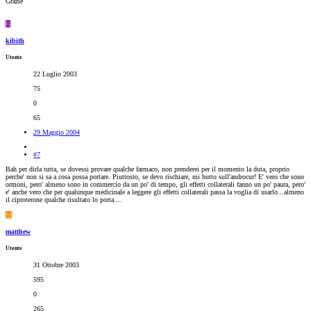
Grazie
K
kibith
Utente
22 Luglio 2003
75
0
65
29 Maggio 2004
#7
Bah per dirla tutta, se dovessi provare qualche farmaco, non prenderei per il momento la duta, proprio
perche' non si sa a cosa possa portare. Piuttosto, se devo rischiare, mi butto sull'androcur! E' vero che sono
ormoni, pero' almeno sono in commercio da un po' di tempo, gli effetti collaterali fanno un po' paura, pero'
e' anche vero che per qualunque medicinale a leggere gli effetti collaterali passa la voglia di usarlo...almeno
il ciproterone qualche risultato lo porta....
M
matthew
Utente
31 Ottobre 2003
595
0
265