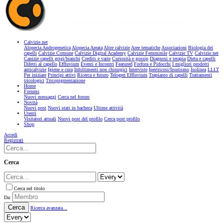
Calvizie.net
Alopecia Androgenetica
Alopecia Areata
Altre calvizie
Aree tematiche
Associazioni
Biologia dei
capelli
Calvizie Comune
Calvizie Digital Academy
Calvizie Femminile
Calvizie TV
Calvizie.net
Canizie capelli grigi/bianchi
Credits e varie
Curiosità e gossip
Diagnosi e terapia
Dieta e capelli
Difetti al capello
Effluvium
Eventi e Incontri
Featured
Forfora e Pidocchi
I migliori prodotti
anticalvizie
Igiene e cura
Infoltimenti non chirurgici
Interviste
Ipertricosi/Irsutismo
Isolinea
LLLT
Per iniziare
Principi attivi
Ricerca e futuro
Telogen Effluvium
Trapianto di capelli
Trattamenti
tricologici
Tricopigmentazione
Home
Forums
Nuovi messaggi
Cerca nel forum
Novità
Nuovi post
Nuovi stati in bacheca
Ultime attività
Utenti
Visitatori attuali
Nuovi post del profilo
Cerca post profilo
Shop
Accedi
Registrati
Cerca
Cerca nel titolo
Da:
Cerca
Ricerca avanzata...