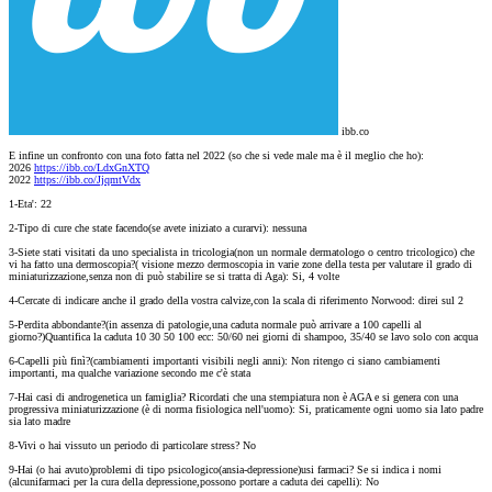
ibb.co
E infine un confronto con una foto fatta nel 2022 (so che si vede male ma è il meglio che ho):
2026
https://ibb.co/LdxGnXTQ
2022
https://ibb.co/JjqmtVdx
1-Eta': 22
2-Tipo di cure che state facendo(se avete iniziato a curarvi): nessuna
3-Siete stati visitati da uno specialista in tricologia(non un normale dermatologo o centro tricologico) che
vi ha fatto una dermoscopia?( visione mezzo dermoscopia in varie zone della testa per valutare il grado di
miniaturizzazione,senza non di può stabilire se si tratta di Aga): Si, 4 volte
4-Cercate di indicare anche il grado della vostra calvize,con la scala di riferimento Norwood: direi sul 2
5-Perdita abbondante?(in assenza di patologie,una caduta normale può arrivare a 100 capelli al
giorno?)Quantifica la caduta 10 30 50 100 ecc: 50/60 nei giorni di shampoo, 35/40 se lavo solo con acqua
6-Capelli più finì?(cambiamenti importanti visibili negli anni): Non ritengo ci siano cambiamenti
importanti, ma qualche variazione secondo me c'è stata
7-Hai casi di androgenetica un famiglia? Ricordati che una stempiatura non è AGA e si genera con una
progressiva miniaturizzazione (è di norma fisiologica nell'uomo): Si, praticamente ogni uomo sia lato padre
sia lato madre
8-Vivi o hai vissuto un periodo di particolare stress? No
9-Hai (o hai avuto)problemi di tipo psicologico(ansia-depressione)usi farmaci? Se si indica i nomi
(alcunifarmaci per la cura della depressione,possono portare a caduta dei capelli): No