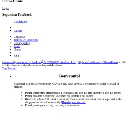
Profilo Utente
Login
Seguici su Facebook
Calvizie.net
Italiano
Contattaci
Termini e Condizioni
Privacy policy
Aiuto
Home
RSS
®
Community platform by XenForo
© 2010-2022 XenForo Ltd.
|
Style and add-ons by ThemeHouse
- tutti
i diritti riservati - riproduzione anche parziale vietata
Top
Bottom
Benvenuto!
Registrati alla nostra community Calvizie.net, avrai accesso a contenuti e servizi riservati ai
membri:
Potrai intervenire direttamente alle discussioni con gli altri membri e con gli esperti
Potrai accedere a contenuti esclusivi sul portale e sul forum
Riceverai subito 150 Punti e potrai accedere a sconti esclusivi con la Vip Card sullo
shop partner della Community (
Hairshopeurope.com
)
Potrai partecipare a live, concorsi, e tanto altro
Registrati Subito