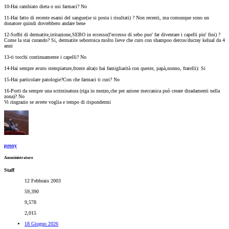
10-Hai cambiato dieta o usi farmaci? No
11-Hai fatto di recente esami del sangue(se si posta i risultati) ? Non recenti, ma comunque sono un
donatore quindi dovrebbero andare bene
12-Soffri di dermatite,irritazione,SEBO in eccesso(l'eccesso di sebo puo' far diventare i capelli piu' fini) ?
Come la stai curando? Si, dermatite seborroica molto lieve che curo con shampoo dercos/ducray kelual da 4
anni
13-ti tocchi continuamente i capelli? No
14-Hai sempre avuto stempiature,fronte alta(o hai famigliarità con queste, papà,nonno, fratelli): Si
15-Hai particolare patologie?Con che farmaci ti curi? No
16-Porti da sempre una scriminatura (riga in mezzo,che per azione meccanica può creare diradamenti nella
zona)? No
Vi ringrazio se avrete voglia e tempo di rispondermi
proxy
Amministratore
Staff
12 Febbraio 2003
59,390
9,578
2,015
18 Giugno 2026