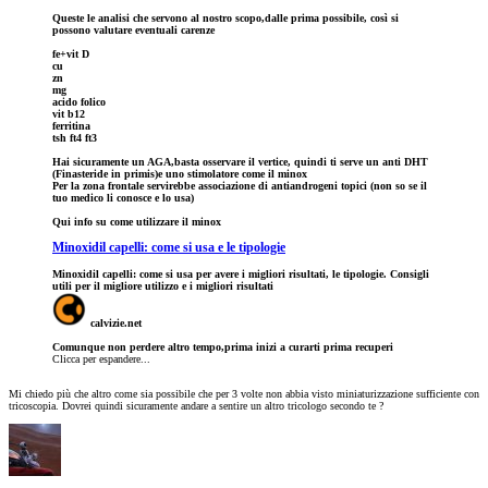
Queste le analisi che servono al nostro scopo,dalle prima possibile, così si
possono valutare eventuali carenze
fe+vit D
cu
zn
mg
acido folico
vit b12
ferritina
tsh ft4 ft3
Hai sicuramente un AGA,basta osservare il vertice, quindi ti serve un anti DHT
(Finasteride in primis)e uno stimolatore come il minox
Per la zona frontale servirebbe associazione di antiandrogeni topici (non so se il
tuo medico li conosce e lo usa)
Qui info su come utilizzare il minox
Minoxidil capelli: come si usa e le tipologie
Minoxidil capelli: come si usa per avere i migliori risultati, le tipologie. Consigli
utili per il migliore utilizzo e i migliori risultati
calvizie.net
Comunque non perdere altro tempo,prima inizi a curarti prima recuperi
Clicca per espandere...
Mi chiedo più che altro come sia possibile che per 3 volte non abbia visto miniaturizzazione sufficiente con
tricoscopia. Dovrei quindi sicuramente andare a sentire un altro tricologo secondo te ?