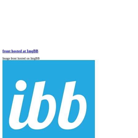
front hosted at ImgBB
Image front hosted on ImgBB