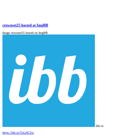
crownset25 hosted at ImgBB
Image crownset25 hosted on ImgBB
ibb.co
https://ibb.co/TxLt6CZw