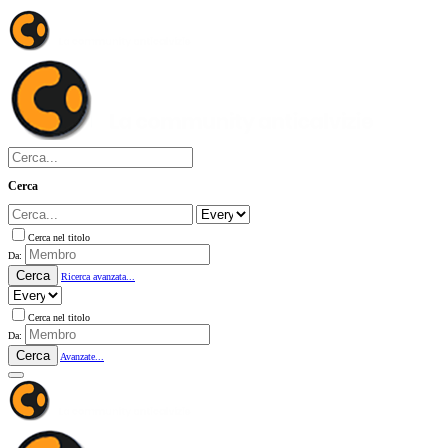
Cerca
Cerca nel titolo
Da:
Cerca
Ricerca avanzata...
Cerca nel titolo
Da:
Cerca
Avanzate...