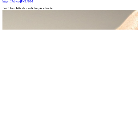
https://ibb.co/jPxBJB3d
Poi 3 foto fatte da me di tempie e fronte: