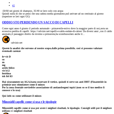
#2
-50/60 nei giorni di shampoo, 35/40 se lavo solo con acqua
Quindi nulla di che se pensi che una caduta media giornaliera può arrivare ad un centinaio al giorno
(superiore se lavi ogni GG)
ODDIO STO PERDENDO UN SACCO DI CAPELLI
Come ogni anno è giunto il periodo autunnale - primaverile-estivo dove la maggior parte di noi,nota un
eccessiva perdita di capelli. https://calvizie.net/capelli-e-caldo-ondate-di-calore/ Da diversi anni ,con il caldo
anomalo,il passaggio diretto da inverno a primavera,ha scombussolato anche il...
calvizie.net
Queste le analisi che servono al nostro scopo,dalle prima possibile, così si possono valutare
eventuali carenze
fe+vit D
cu
zn
mg
acido folico
vit b12
ferritina
tsh ft4 ft3
Hai sicuramente un AGA,basta osservare il vertice, quindi ti serve un anti DHT (Finasteride in
primis)e uno stimolatore come il minox
Per la zona frontale servirebbe associazione di antiandrogeni topici (non so se il tuo medico li
conosce e lo usa)
Qui info su come utilizzare il minox
Minoxidil capelli: come si usa e le tipologie
Minoxidil capelli: come si usa per avere i migliori risultati, le tipologie. Consigli utili per il migliore
utilizzo e i migliori risultati