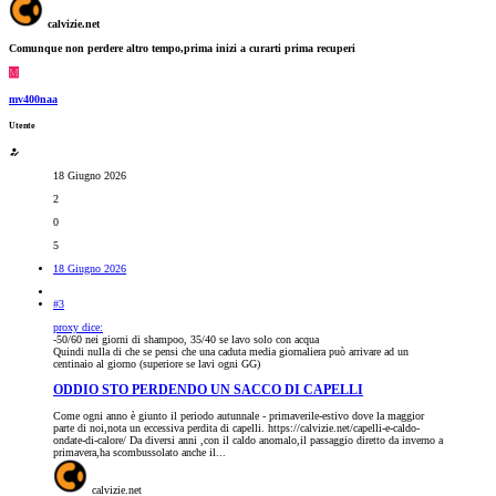
calvizie.net
Comunque non perdere altro tempo,prima inizi a curarti prima recuperi
M
mv400naa
Utente
18 Giugno 2026
2
0
5
18 Giugno 2026
#3
proxy dice:
-50/60 nei giorni di shampoo, 35/40 se lavo solo con acqua
Quindi nulla di che se pensi che una caduta media giornaliera può arrivare ad un
centinaio al giorno (superiore se lavi ogni GG)
ODDIO STO PERDENDO UN SACCO DI CAPELLI
Come ogni anno è giunto il periodo autunnale - primaverile-estivo dove la maggior
parte di noi,nota un eccessiva perdita di capelli. https://calvizie.net/capelli-e-caldo-
ondate-di-calore/ Da diversi anni ,con il caldo anomalo,il passaggio diretto da inverno a
primavera,ha scombussolato anche il...
calvizie.net