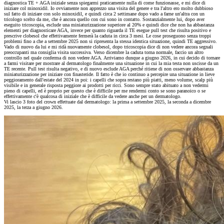
diagnostica TE + AGA iniziale senza spiegarmi praticamente nulla di come funzionasse, e mi dice di
iniziare col minoxidil. Io ovviamente non apprezzo una visita del genere e tra l'altro ero molto dubbioso
sul fatto di iniziare con solo minoxidil, e quindi circa 2 settimane dopo vado a farne un'altra con un
tricologo scelto da me, che è ancora quello con cui sono in contatto. Sostanzialmente lui, dopo aver
eseguito tricoscopia, esclude una miniaturizzazione superiore al 20% e quindi dice che non ha abbastanza
elementi per diagnosticare AGA, invece per quanto riguarda il TE esegue pull test che risulta positivo e
prescrive clobesol che effettivamente fermerà la caduta in circa 3 mesi. Le cose proseguono senza troppi
problemi fino a che a settembre 2025 non si ripresenta la stessa identica situazione, quindi TE aggressivo.
Vado di nuovo da lui e mi ridà nuovamente clobesol, dopo tricoscopia dice di non vedere ancora segnali
preoccupanti ma consiglia visita successiva. Verso dicembre la caduta torna normale, faccio un altro
controllo nel quale conferma di non vedere AGA. Arriviamo dunque a giugno 2026, in cui decido di tornare
a farmi visitare per mostrare al dermatologo finalmente una situazione in cui la mia testa non uscisse da un
TE recente. Pull test risulta negativo, e di nuovo esclude AGA perché ritiene di non osservare abbastanza
miniaturizzazione per iniziare con finasteride. Il fatto è che io continuo a percepire una situazione in lieve
peggioramento dall'estate del 2024 in poi: i capelli che sopra restano più piatti, meno volume, scalp più
visibile e in generale risposta peggiore ai prodotti per ricci. Sono sempre stato abituato a non vedermi
pieno di capelli, ed è proprio per questo che è difficile per me rendermi conto se sono paranoico o se
effettivamente c'è qualcosa di iniziale che è difficile da vedere anche per un dermatologo.
Vi lascio 3 foto del crown effettuate dal dermatologo: la prima a settembre 2025, la seconda a dicembre
2025, la terza a giugno 2026.