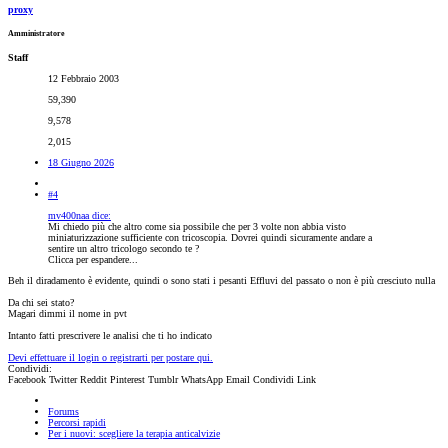
proxy
Amministratore
Staff
12 Febbraio 2003
59,390
9,578
2,015
18 Giugno 2026
#4
mv400naa dice:
Mi chiedo più che altro come sia possibile che per 3 volte non abbia visto
miniaturizzazione sufficiente con tricoscopia. Dovrei quindi sicuramente andare a
sentire un altro tricologo secondo te ?
Clicca per espandere...
Beh il diradamento è evidente, quindi o sono stati i pesanti Effluvi del passato o non è più cresciuto nulla
Da chi sei stato?
Magari dimmi il nome in pvt
Intanto fatti prescrivere le analisi che ti ho indicato
Devi effettuare il login o registrarti per postare qui.
Condividi:
Facebook
Twitter
Reddit
Pinterest
Tumblr
WhatsApp
Email
Condividi
Link
Forums
Percorsi rapidi
Per i nuovi: scegliere la terapia anticalvizie