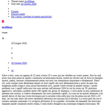
Thread starter
mv400naa
Start date
18 Giugno 2026
Forums
Percorsi rapidi
Per i nuovi: scegliere la terapia anticalvizie
M
mv400naa
Utente
18 Giugno 2026
2
0
5
18 Giugno 2026
#1
Salve a tutti, sono un ragazzo di 22 anni a breve 23 e sono qui per chiedere un vostro parere. Non ho mai
avuto una testa piena di capelli e nemmeno un'attaccatura buona, inoltre ho diversi casi di AGA in famiglia
(nonni, padre), nessuno completamente pelato ma tutti con stempiatura importante e diradamenti. Detto
ciò, sono sempre stato abbastanza attento ai miei capelli che curo abbastanza bene e porto da anni con
lunghezza medio lunga e sono mossi/lievemente ricci, quindi vorrei evitare di perdere terreno. I primi
problemi con i capelli nella mia vita sono arrivati nell'autunno 2024 in cui ho avuto un TE piuttosto
aggressivo, arrivando a perdere anche 180 capelli nei giorni di shampoo, e vista anche la mia condizione di
partenza non ottima, si vedeva chiaramente che stavo perdendo capelli. La cosa mi ha quindi allarmato e ho
quindi deciso di fare una visita tricologica per la seconda volta nella mia vita (la prima era nel 2022 a 19
anni, mi era stato detto che avevo dermatite seborroica ma nessuna AGA rilevata). La visita però era con il
sistema sanitario nazionale e si svolgeva all'interno di un ospedale: circondato da laureandi che dovevano
imparare quindi situazione molto strana, è stata molto sbrigativa ma comunque eseguita tricoscopia. Mi