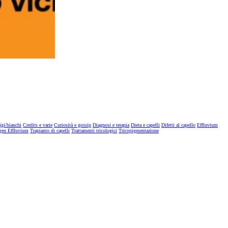
igi/bianchi
Credits e varie
Curiosità e gossip
Diagnosi e terapia
Dieta e capelli
Difetti al capello
Effluvium
gen Effluvium
Trapianto di capelli
Trattamenti tricologici
Tricopigmentazione