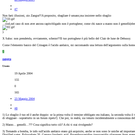
#7
Non farti illusioni, zio Zangra!!!A proposito, sbagliare è umano;ma insistere nello sbaglio
...cioè,nel caso di non aver ancora capito
bligado non è portoghese; come chi nasce a marzo non è gemelli(ele
).
X Salus: non prendetela, ovviamente, scherzo!!!Il tuo portoghese è più bello del Clair de lune de Debussy.
Come l'elemento basico del Crinagen è l'acido azelaico, mi raccomando una lettura dell'argomento sulla home
Z
zangra
Utente
19 Aprile 2004
155
0
165
23 Maggio 2004
#8
1) Lo sbaglio è tuo ed è anche doppio: se la prima volta il termine obbligato era italiano, la seconda volta i
di sfoggiare - soprattutto in un forum ripeto!]. Che poi, in realtà, sia venuto incidentalmente a conoscenza de
2) Marzo... gemelli...??? Cosa significa tutto ciò? A chi ti stai rivolgendo?
3) Tornando a bomba, le info sull'acido azelaico erano già acquisite, anche se non sono le uniche ad importare:
Distilled water, Polysorbate 20, Gamma linolenic acid, Proanthocyanidins (procyanidin oligomers from grape s