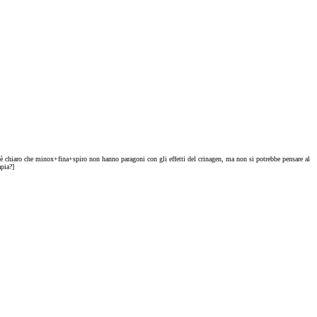
Ora è chiaro che minox+fina+spiro non hanno paragoni con gli effetti del crinagen, ma non si potrebbe pensare al
apia?]