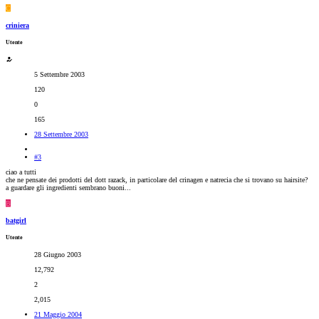
C
criniera
Utente
5 Settembre 2003
120
0
165
28 Settembre 2003
#3
ciao a tutti
che ne pensate dei prodotti del dott razack, in particolare del crinagen e natrecia che si trovano su hairsite?
a guardare gli ingredienti sembrano buoni...
B
batgirl
Utente
28 Giugno 2003
12,792
2
2,015
21 Maggio 2004