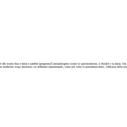
 del dht (come fina e duta) e sarebbe [pergiunta?] antiandrogeno (come lo spironolattone, il fluidril e la duta). 
 medesimi scopi attraverso vie differenti [aumentando, come più volte in precedenza detto, l'efficacia della ter