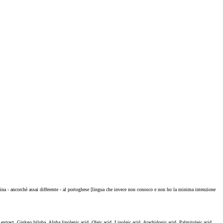
icina - ancorchè assai differente - al portoghese [lingua che invece non conosco e non ho la minima intenzione
xtract, Ginkgo biloba, Alpha linolenic acid, Oleic acid, Linoleic acid, Arachidonic acid, Palmitoleic acid,