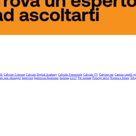
lli
Calvizie Comune
Calvizie Digital Academy
Calvizie Femminile
Calvizie TV
Calvizie.net
Canizie capelli gr
nti non chirurgici
Interviste
Ipertricosi/Irsutismo
Isolinea
LLLT
Per iniziare
Principi attivi
Ricerca e futuro
Telo