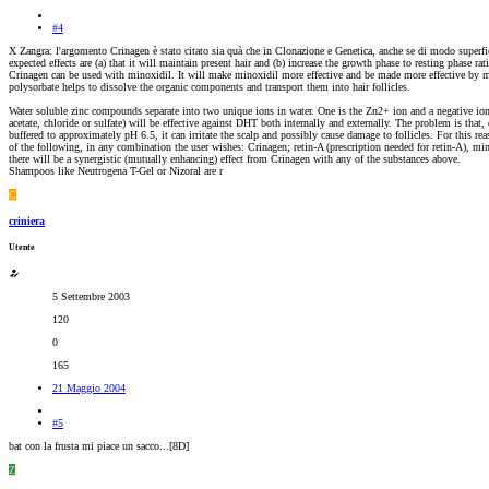
#4
X Zangra: l'argomento Crinagen è stato citato sia quà che in Clonazione e Genetica, anche se di modo superfici
expected effects are (a) that it will maintain present hair and (b) increase the growth phase to resting phase rat
Crinagen can be used with minoxidil. It will make minoxidil more effective and be made more effective by mi
polysorbate helps to dissolve the organic components and transport them into hair follicles.
Water soluble zinc compounds separate into two unique ions in water. One is the Zn2+ ion and a negative ion. F
acetate, chloride or sulfate) will be effective against DHT both internally and externally. The problem is that,
buffered to approximately pH 6.5, it can irritate the scalp and possibly cause damage to follicles. For this rea
of the following, in any combination the user wishes: Crinagen; retin-A (prescription needed for retin-A), m
there will be a synergistic (mutually enhancing) effect from Crinagen with any of the substances above.
Shampoos like Neutrogena T-Gel or Nizoral are r
C
criniera
Utente
5 Settembre 2003
120
0
165
21 Maggio 2004
#5
bat con la frusta mi piace un sacco...[8D]
Z