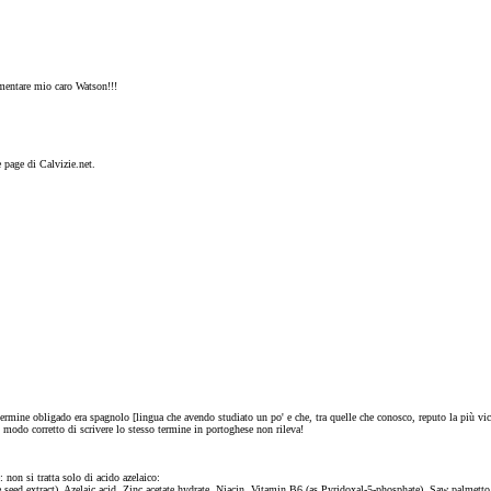
mentare mio caro Watson!!!
 page di Calvizie.net.
l termine obligado era spagnolo [lingua che avendo studiato un po' e che, tra quelle che conosco, reputo la più v
l modo corretto di scrivere lo stesso termine in portoghese non rileva!
 non si tratta solo di acido azelaico:
eed extract), Azelaic acid, Zinc acetate hydrate, Niacin, Vitamin B6 (as Pyridoxal-5-phosphate), Saw palmetto e