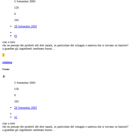
5 Settembre 2003
120
0
165
28 Settembre 2003
#1
ciao a tutti
che ne pensate dei prodotti del dott razack, in particolare del crinagen e natrecia che si trovano su hairsite?
a guardare gli ingredienti sembrano buoni...
C
criniera
Utente
5 Settembre 2003
120
0
165
28 Settembre 2003
#2
ciao a tutti
che ne pensate dei prodotti del dott razack, in particolare del crinagen e natrecia che si trovano su hairsite?
a guardare gli ingredienti sembrano buoni...