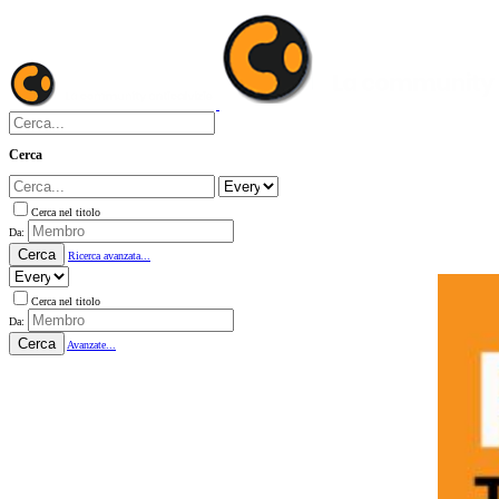
Cerca
Cerca nel titolo
Da:
Cerca
Ricerca avanzata...
Cerca nel titolo
Da:
Cerca
Avanzate...