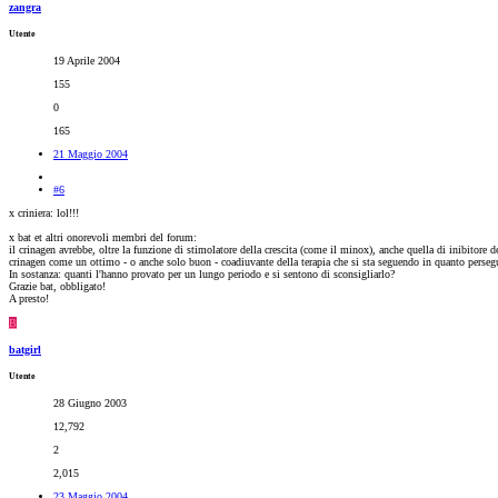
zangra
Utente
19 Aprile 2004
155
0
165
21 Maggio 2004
#6
x criniera: lol!!!
x bat et altri onorevoli membri del forum:
il crinagen avrebbe, oltre la funzione di stimolatore della crescita (come il minox), anche quella di inibitore
crinagen come un ottimo - o anche solo buon - coadiuvante della terapia che si sta seguendo in quanto persegue
In sostanza: quanti l'hanno provato per un lungo periodo e si sentono di sconsigliarlo?
Grazie bat, obbligato!
A presto!
B
batgirl
Utente
28 Giugno 2003
12,792
2
2,015
23 Maggio 2004