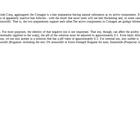
ale.Cmq, aggiungerei che Crinagen is a hair preparation having natural substances as its active components. It is
io of apparently inactive hair follicles - with the result that most users will see hair thickening and, in some cas
noxidil. That is, the two preparations support each other.The active components in Crinagen are ginkgo biloba,
or most purposes, the identity of that negative ion is not important. That ion, though, can affect the acidity o
 externally (applied to the scalp), the pH of the solution must be adjusted to approximately 6.5. Even fairly dilu
son, we use zinc acetate in a solution that has a pH value of approximately 6.5. For internal use, zinc sulfate is 
inoxidil (Rogaine)- including the new 5% minoxidil in Extra Strength Rogaine for men; finasteride (Propecia)- 