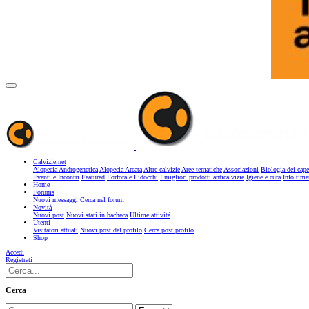
Calvizie.net
Alopecia Androgenetica
Alopecia Areata
Altre calvizie
Aree tematiche
Associazioni
Biologia dei cape
Eventi e Incontri
Featured
Forfora e Pidocchi
I migliori prodotti anticalvizie
Igiene e cura
Infoltime
Home
Forums
Nuovi messaggi
Cerca nel forum
Novità
Nuovi post
Nuovi stati in bacheca
Ultime attività
Utenti
Visitatori attuali
Nuovi post del profilo
Cerca post profilo
Shop
Accedi
Registrati
Cerca