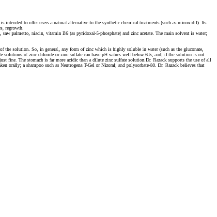
 intended to offer users a natural alternative to the synthetic chemical treatments (such as minoxidil). Its
es, regrowth.
 saw palmetto, niacin, vitamin B6 (as pyridoxal-5-phosphate) and zinc acetate. The main solvent is water;
f the solution. So, in general, any form of zinc which is highly soluble in water (such as the gluconate,
te solutions of zinc chloride or zinc sulfate can have pH values well below 6.5, and, if the solution is not
just fine. The stomach is far more acidic than a dilute zinc sulfate solution.Dr. Razack supports the use of all
taken orally; a shampoo such as Neutrogena T-Gel or Nizoral; and polysorbate-80. Dr. Razack believes that