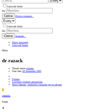
Cerca nel titolo
Da:
Cerca
Ricerca avanzata...
Cerca nel titolo
Da:
Cerca
Avanzate...
Nuovi messaggi
Cerca nel forum
Menu
dr razack
Thread starter
criniera
Start date
28 Settembre 2003
Forums
I migliori prodotti anticalvizie
Nuovi farmaci, molecole e tecniche per la calvizie
C
criniera
Utente