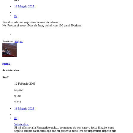
615
19 Maggio 2025
#7
Non dovresti mai acquistare farmaci da internet...
Nel Proscar ci sono 15cps da 5mg, quindi con 10€ passi 60 giorni.
Reazioni:
Vulpix
proxy
Amministratore
Staff
12 Febbraio 2003
59,392
9,580
2,015
19 Maggio 2025
#8
Vulpix dice:
Sì mi riferivo alla Finasteride orale… comunque ok non sapevo fosse illegale, sono
seguito sempre da un tricologo che mi prescrive tutto, era per risparmiare rispetto alla