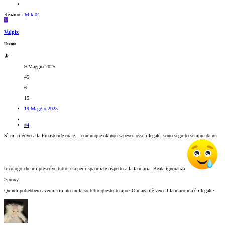
Reazioni:
Miki04
V
Vulpix
Utente
9 Maggio 2025
45
6
15
19 Maggio 2025
#4
Sì mi riferivo alla Finasteride orale… comunque ok non sapevo fosse illegale, sono seguito sempre da un
tricologo che mi prescrive tutto, era per risparmiare rispetto alla farmacia. Beata ignoranza
>proxy
Quindi potrebbero avermi rifilato un falso tutto questo tempo? O magari è vero il farmaco ma è illegale?