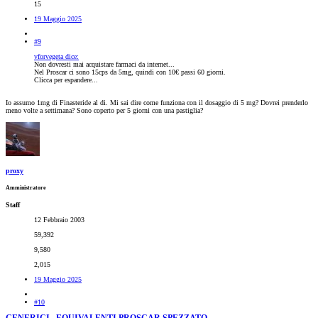
15
19 Maggio 2025
#9
vforvegeta dice:
Non dovresti mai acquistare farmaci da internet...
Nel Proscar ci sono 15cps da 5mg, quindi con 10€ passi 60 giorni.
Clicca per espandere...
Io assumo 1mg di Finasteride al di. Mi sai dire come funziona con il dosaggio di 5 mg? Dovrei prenderlo
meno volte a settimana? Sono coperto per 5 giorni con una pastiglia?
proxy
Amministratore
Staff
12 Febbraio 2003
59,392
9,580
2,015
19 Maggio 2025
#10