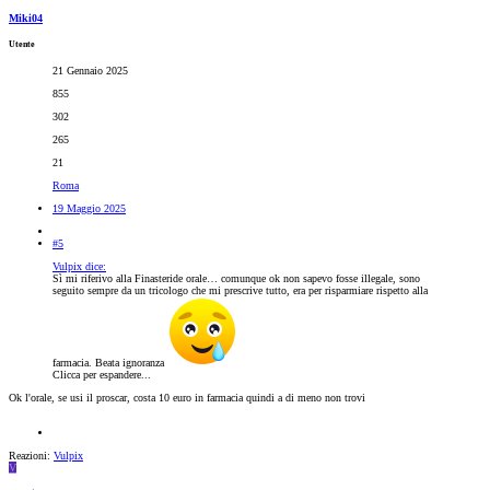
Miki04
Utente
21 Gennaio 2025
855
302
265
21
Roma
19 Maggio 2025
#5
Vulpix dice:
Sì mi riferivo alla Finasteride orale… comunque ok non sapevo fosse illegale, sono
seguito sempre da un tricologo che mi prescrive tutto, era per risparmiare rispetto alla
farmacia. Beata ignoranza
Clicca per espandere...
Ok l'orale, se usi il proscar, costa 10 euro in farmacia quindi a di meno non trovi
Reazioni:
Vulpix
V