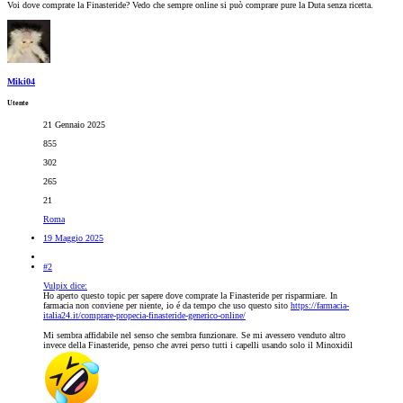
Voi dove comprate la Finasteride? Vedo che sempre online si può comprare pure la Duta senza ricetta.
Miki04
Utente
21 Gennaio 2025
855
302
265
21
Roma
19 Maggio 2025
#2
Vulpix dice:
Ho aperto questo topic per sapere dove comprate la Finasteride per risparmiare. In
farmacia non conviene per niente, io é da tempo che uso questo sito
https://farmacia-
italia24.it/comprare-propecia-finasteride-generico-online/
Mi sembra affidabile nel senso che sembra funzionare. Se mi avessero venduto altro
invece della Finasteride, penso che avrei perso tutti i capelli usando solo il Minoxidil