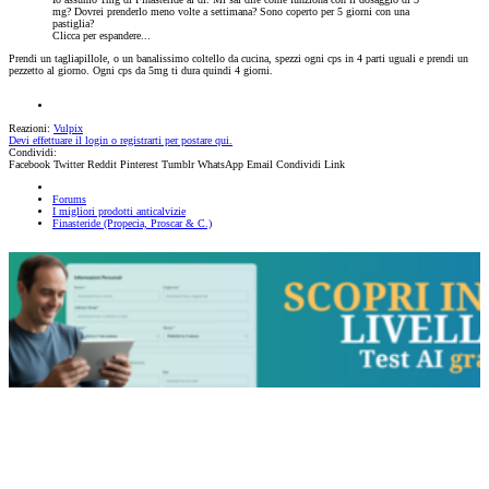
mg? Dovrei prenderlo meno volte a settimana? Sono coperto per 5 giorni con una
pastiglia?
Clicca per espandere...
Prendi un tagliapillole, o un banalissimo coltello da cucina, spezzi ogni cps in 4 parti uguali e prendi un
pezzetto al giorno. Ogni cps da 5mg ti dura quindi 4 giorni.
Reazioni:
Vulpix
Devi effettuare il login o registrarti per postare qui.
Condividi:
Facebook
Twitter
Reddit
Pinterest
Tumblr
WhatsApp
Email
Condividi
Link
Forums
I migliori prodotti anticalvizie
Finasteride (Propecia, Proscar & C.)