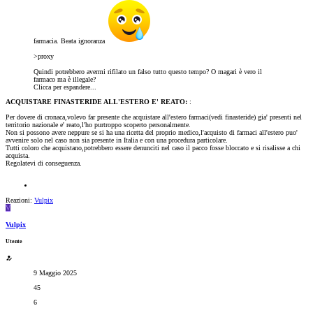
farmacia. Beata ignoranza
>proxy
Quindi potrebbero avermi rifilato un falso tutto questo tempo? O magari è vero il
farmaco ma è illegale?
Clicca per espandere...
ACQUISTARE FINASTERIDE ALL'ESTERO E' REATO:
:
Per dovere di cronaca,volevo far presente che acquistare all'estero farmaci(vedi finasteride) gia' presenti nel
territorio nazionale e' reato,l'ho purtroppo scoperto personalmente.
Non si possono avere neppure se si ha una ricetta del proprio medico,l'acquisto di farmaci all'estero puo'
avvenire solo nel caso non sia presente in Italia e con una procedura particolare.
Tutti coloro che acquistano,potrebbero essere denunciti nel caso il pacco fosse bloccato e si risalisse a chi
acquista.
Regolatevi di conseguenza.
Reazioni:
Vulpix
V
Vulpix
Utente
9 Maggio 2025
45
6