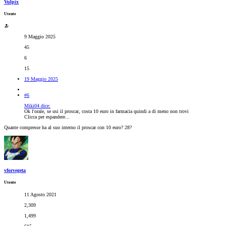
Vulpix
Utente
9 Maggio 2025
45
6
15
19 Maggio 2025
#6
Miki04 dice:
Ok l'orale, se usi il proscar, costa 10 euro in farmacia quindi a di meno non trovi
Clicca per espandere...
Quante compresse ha al suo interno il proscar con 10 euro? 28?
vforvegeta
Utente
11 Agosto 2021
2,309
1,499