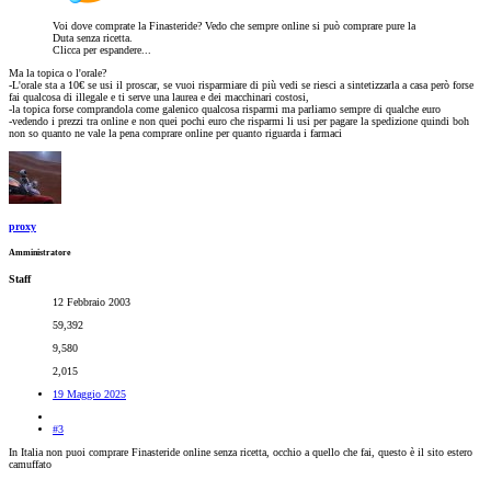
Voi dove comprate la Finasteride? Vedo che sempre online si può comprare pure la
Duta senza ricetta.
Clicca per espandere...
Ma la topica o l'orale?
-L'orale sta a 10€ se usi il proscar, se vuoi risparmiare di più vedi se riesci a sintetizzarla a casa però forse
fai qualcosa di illegale e ti serve una laurea e dei macchinari costosi,
-la topica forse comprandola come galenico qualcosa risparmi ma parliamo sempre di qualche euro
-vedendo i prezzi tra online e non quei pochi euro che risparmi li usi per pagare la spedizione quindi boh
non so quanto ne vale la pena comprare online per quanto riguarda i farmaci
proxy
Amministratore
Staff
12 Febbraio 2003
59,392
9,580
2,015
19 Maggio 2025
#3
In Italia non puoi comprare Finasteride online senza ricetta, occhio a quello che fai, questo è il sito estero
camuffato