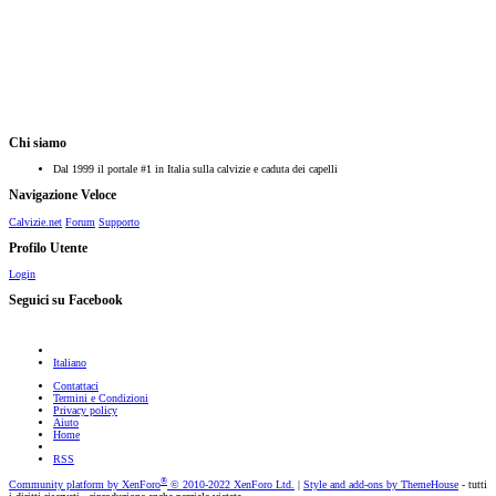
Chi siamo
Dal 1999 il portale #1 in Italia sulla calvizie e caduta dei capelli
Navigazione Veloce
Calvizie.net
Forum
Supporto
Profilo Utente
Login
Seguici su Facebook
Italiano
Contattaci
Termini e Condizioni
Privacy policy
Aiuto
Home
RSS
®
Community platform by XenForo
© 2010-2022 XenForo Ltd.
|
Style and add-ons by ThemeHouse
- tutti