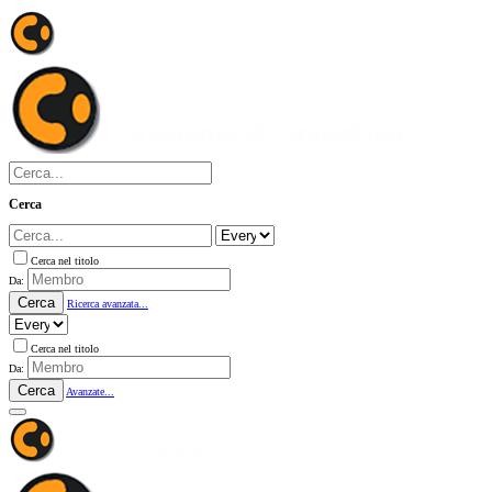
Cerca
Cerca nel titolo
Da:
Cerca
Ricerca avanzata...
Cerca nel titolo
Da:
Cerca
Avanzate...