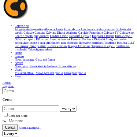
Calvizie.net
Alopecia Androgenetica
Alopecia Areata
Altre calvizie
Aree tematiche
Associazioni
Biologia dei
capelli
Calvizie Comune
Calvizie Digital Academy
Calvizie Femminile
Calvizie TV
Calvizie.net
Canizie capelli grigi/bianchi
Credits e varie
Curiosità e gossip
Diagnosi e terapia
Dieta e capelli
Difetti al capello
Effluvium
Eventi e Incontri
Featured
Forfora e Pidocchi
I migliori prodotti
anticalvizie
Igiene e cura
Infoltimenti non chirurgici
Interviste
Ipertricosi/Irsutismo
Isolinea
LLLT
Per iniziare
Principi attivi
Ricerca e futuro
Telogen Effluvium
Trapianto di capelli
Trattamenti
tricologici
Tricopigmentazione
Home
Forums
Nuovi messaggi
Cerca nel forum
Novità
Nuovi post
Nuovi stati in bacheca
Ultime attività
Utenti
Visitatori attuali
Nuovi post del profilo
Cerca post profilo
Shop
Accedi
Registrati
Cerca
Cerca nel titolo
Da:
Cerca
Ricerca avanzata...