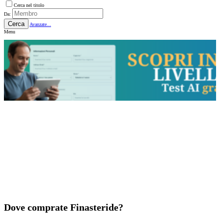
Cerca nel titolo
Da:
Cerca
Avanzate...
Menu
Dove comprate Finasteride?