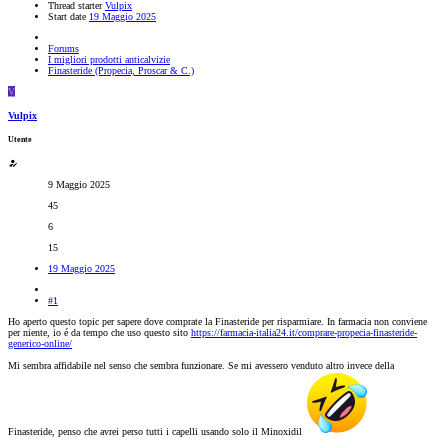
Thread starter
Vulpix
Start date
19 Maggio 2025
Forums
I migliori prodotti anticalvizie
Finasteride (Propecia, Proscar & C.)
V
Vulpix
Utente
9 Maggio 2025
45
6
15
19 Maggio 2025
#1
Ho aperto questo topic per sapere dove comprate la Finasteride per risparmiare. In farmacia non conviene
per niente, io é da tempo che uso questo sito
https://farmacia-italia24.it/comprare-propecia-finasteride-
generico-online/
Mi sembra affidabile nel senso che sembra funzionare. Se mi avessero venduto altro invece della
Finasteride, penso che avrei perso tutti i capelli usando solo il Minoxidil