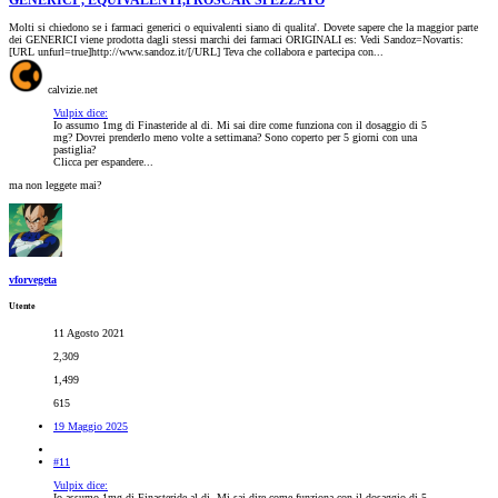
GENERICI , EQUIVALENTI,PROSCAR SPEZZATO
Molti si chiedono se i farmaci generici o equivalenti siano di qualita'. Dovete sapere che la maggior parte
dei GENERICI viene prodotta dagli stessi marchi dei farmaci ORIGINALI es: Vedi Sandoz=Novartis:
[URL unfurl=true]http://www.sandoz.it/[/URL] Teva che collabora e partecipa con...
calvizie.net
Vulpix dice:
Io assumo 1mg di Finasteride al di. Mi sai dire come funziona con il dosaggio di 5
mg? Dovrei prenderlo meno volte a settimana? Sono coperto per 5 giorni con una
pastiglia?
Clicca per espandere...
ma non leggete mai?
vforvegeta
Utente
11 Agosto 2021
2,309
1,499
615
19 Maggio 2025
#11
Vulpix dice:
Io assumo 1mg di Finasteride al di. Mi sai dire come funziona con il dosaggio di 5