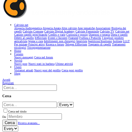
Calvizie.net
Alopecia Androgenetica
Alopecia Areata
Altre calvizie
Aree tematiche
Associazioni
Biologia dei
capelli
Calvizie Comune
Calvizie Digital Academy
Calvizie Femminile
Calvizie TV
Calvizie.net
Canizie capelli grigi/bianchi
Credits e varie
Curiosità e gossip
Diagnosi e terapia
Dieta e capelli
Difetti al capello
Effluvium
Eventi e Incontri
Featured
Forfora e Pidocchi
I migliori prodotti
anticalvizie
Igiene e cura
Infoltimenti non chirurgici
Interviste
Ipertricosi/Irsutismo
Isolinea
LLLT
Per iniziare
Principi attivi
Ricerca e futuro
Telogen Effluvium
Trapianto di capelli
Trattamenti
tricologici
Tricopigmentazione
Home
Forums
Nuovi messaggi
Cerca nel forum
Novità
Nuovi post
Nuovi stati in bacheca
Ultime attività
Utenti
Visitatori attuali
Nuovi post del profilo
Cerca post profilo
Shop
Accedi
Registrati
Cerca
Cerca nel titolo
Da:
Cerca
Ricerca avanzata...