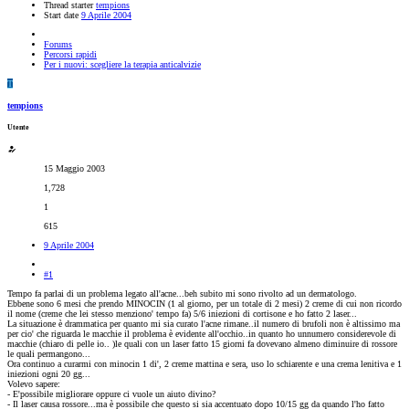
Thread starter
tempions
Start date
9 Aprile 2004
Forums
Percorsi rapidi
Per i nuovi: scegliere la terapia anticalvizie
T
tempions
Utente
15 Maggio 2003
1,728
1
615
9 Aprile 2004
#1
Tempo fa parlai di un problema legato all'acne...beh subito mi sono rivolto ad un dermatologo.
Ebbene sono 6 mesi che prendo MINOCIN (1 al giorno, per un totale di 2 mesi) 2 creme di cui non ricordo
il nome (creme che lei stesso menziono' tempo fa) 5/6 iniezioni di cortisone e ho fatto 2 laser...
La situazione è drammatica per quanto mi sia curato l'acne rimane..il numero di brufoli non è altissimo ma
per cio' che riguarda le macchie il problema è evidente all'occhio..in quanto ho unnumero considerevole di
macchie (chiaro di pelle io.. )le quali con un laser fatto 15 giorni fa dovevano almeno diminuire di rossore
le quali permangono...
Ora continuo a curarmi con minocin 1 di', 2 creme mattina e sera, uso lo schiarente e una crema lenitiva e 1
iniezioni ogni 20 gg...
Volevo sapere:
- E'possibile migliorare oppure ci vuole un aiuto divino?
- Il laser causa rossore...ma è possibile che questo si sia accentuato dopo 10/15 gg da quando l'ho fatto