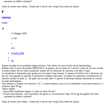
...causando un effetto contrario?
Spero di essere stato chiaro...Grazie per il lavoro che svolge (Una stretta di mano).
T
tempions
Utente
15 Maggio 2003
1,728
1
615
9 Aprile 2004
#2
Tempo fa parlai di un problema legato all'acne...beh subito mi sono rivolto ad un dermatologo.
Ebbene sono 6 mesi che prendo MINOCIN (1 al giorno, per un totale di 2 mesi) 2 creme di cui non ricordo
il nome (creme che lei stesso menziono' tempo fa) 5/6 iniezioni di cortisone e ho fatto 2 laser...
La situazione è drammatica per quanto mi sia curato l'acne rimane..il numero di brufoli non è altissimo ma
per cio' che riguarda le macchie il problema è evidente all'occhio..in quanto ho unnumero considerevole di
macchie (chiaro di pelle io.. )le quali con un laser fatto 15 giorni fa dovevano almeno diminuire di rossore
le quali permangono...
Ora continuo a curarmi con minocin 1 di', 2 creme mattina e sera, uso lo schiarente e una crema lenitiva e 1
iniezioni ogni 20 gg...
Volevo sapere:
- E'possibile migliorare oppure ci vuole un aiuto divino?
- Il laser causa rossore...ma è possibile che questo si sia accentuato dopo 10/15 gg da quando l'ho fatto
...causando un effetto contrario?
Spero di essere stato chiaro...Grazie per il lavoro che svolge (Una stretta di mano).