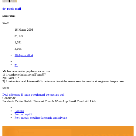
dr_paolo gigli
Moderatore
Staff
16 Marzo 2003
31,179
1,391
2,015
10 Aprile 2004
#4
Mi lasciano molto perplesso varie cose:
1) il cortisone iniettivo nell'acne???
2)Il Laser ???
3) Il minocin che e' fotosensibilizzante non dovrebbe essere assunto mentre si eseguono terapie laser.
saluti
Devi effettuare il login o registrarti per postare qui.
Condividi:
Facebook
Twitter
Reddit
Pinterest
Tumblr
WhatsApp
Email
Condividi
Link
Forums
Percorsi rapidi
Per i nuovi: scegliere la terapia anticalvizie