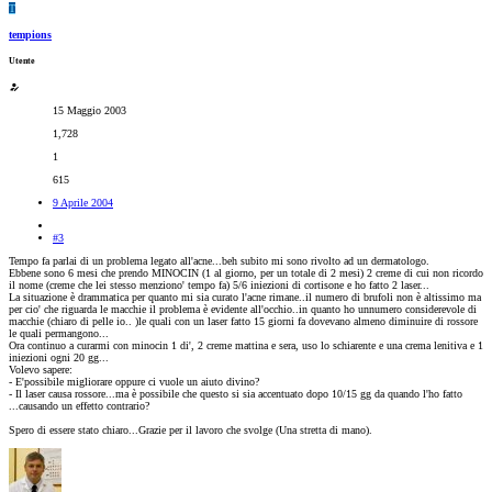
T
tempions
Utente
15 Maggio 2003
1,728
1
615
9 Aprile 2004
#3
Tempo fa parlai di un problema legato all'acne...beh subito mi sono rivolto ad un dermatologo.
Ebbene sono 6 mesi che prendo MINOCIN (1 al giorno, per un totale di 2 mesi) 2 creme di cui non ricordo
il nome (creme che lei stesso menziono' tempo fa) 5/6 iniezioni di cortisone e ho fatto 2 laser...
La situazione è drammatica per quanto mi sia curato l'acne rimane..il numero di brufoli non è altissimo ma
per cio' che riguarda le macchie il problema è evidente all'occhio..in quanto ho unnumero considerevole di
macchie (chiaro di pelle io.. )le quali con un laser fatto 15 giorni fa dovevano almeno diminuire di rossore
le quali permangono...
Ora continuo a curarmi con minocin 1 di', 2 creme mattina e sera, uso lo schiarente e una crema lenitiva e 1
iniezioni ogni 20 gg...
Volevo sapere:
- E'possibile migliorare oppure ci vuole un aiuto divino?
- Il laser causa rossore...ma è possibile che questo si sia accentuato dopo 10/15 gg da quando l'ho fatto
...causando un effetto contrario?
Spero di essere stato chiaro...Grazie per il lavoro che svolge (Una stretta di mano).