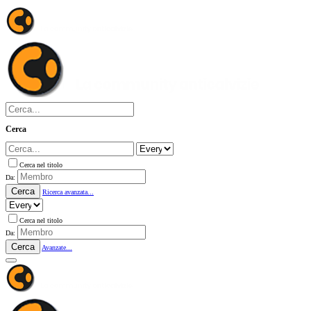
Cerca
Cerca nel titolo
Da:
Cerca
Ricerca avanzata...
Cerca nel titolo
Da:
Cerca
Avanzate...