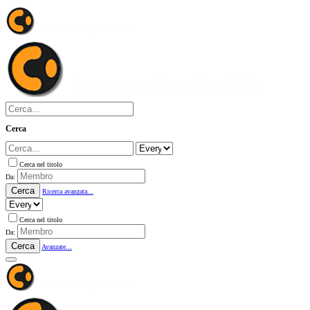
Cerca
Cerca nel titolo
Da:
Cerca
Ricerca avanzata...
Cerca nel titolo
Da:
Cerca
Avanzate...