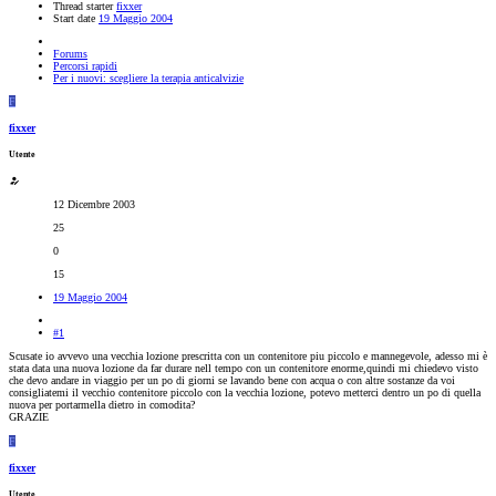
Thread starter
fixxer
Start date
19 Maggio 2004
Forums
Percorsi rapidi
Per i nuovi: scegliere la terapia anticalvizie
F
fixxer
Utente
12 Dicembre 2003
25
0
15
19 Maggio 2004
#1
Scusate io avvevo una vecchia lozione prescritta con un contenitore piu piccolo e mannegevole, adesso mi è
stata data una nuova lozione da far durare nell tempo con un contenitore enorme,quindi mi chiedevo visto
che devo andare in viaggio per un po di giorni se lavando bene con acqua o con altre sostanze da voi
consigliatemi il vecchio contenitore piccolo con la vecchia lozione, potevo metterci dentro un po di quella
nuova per portarmella dietro in comodita?
GRAZIE
F
fixxer
Utente