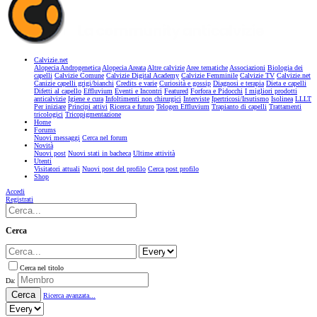
Calvizie.net
Alopecia Androgenetica
Alopecia Areata
Altre calvizie
Aree tematiche
Associazioni
Biologia dei
capelli
Calvizie Comune
Calvizie Digital Academy
Calvizie Femminile
Calvizie TV
Calvizie.net
Canizie capelli grigi/bianchi
Credits e varie
Curiosità e gossip
Diagnosi e terapia
Dieta e capelli
Difetti al capello
Effluvium
Eventi e Incontri
Featured
Forfora e Pidocchi
I migliori prodotti
anticalvizie
Igiene e cura
Infoltimenti non chirurgici
Interviste
Ipertricosi/Irsutismo
Isolinea
LLLT
Per iniziare
Principi attivi
Ricerca e futuro
Telogen Effluvium
Trapianto di capelli
Trattamenti
tricologici
Tricopigmentazione
Home
Forums
Nuovi messaggi
Cerca nel forum
Novità
Nuovi post
Nuovi stati in bacheca
Ultime attività
Utenti
Visitatori attuali
Nuovi post del profilo
Cerca post profilo
Shop
Accedi
Registrati
Cerca
Cerca nel titolo
Da:
Cerca
Ricerca avanzata...