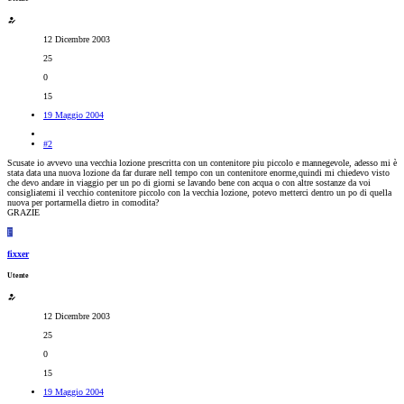
12 Dicembre 2003
25
0
15
19 Maggio 2004
#2
Scusate io avvevo una vecchia lozione prescritta con un contenitore piu piccolo e mannegevole, adesso mi è
stata data una nuova lozione da far durare nell tempo con un contenitore enorme,quindi mi chiedevo visto
che devo andare in viaggio per un po di giorni se lavando bene con acqua o con altre sostanze da voi
consigliatemi il vecchio contenitore piccolo con la vecchia lozione, potevo metterci dentro un po di quella
nuova per portarmella dietro in comodita?
GRAZIE
F
fixxer
Utente
12 Dicembre 2003
25
0
15
19 Maggio 2004