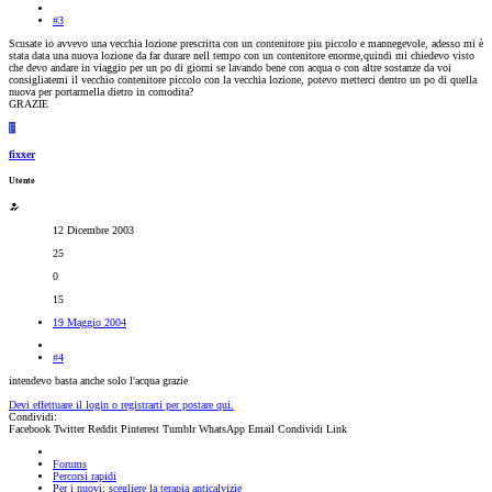
#3
Scusate io avvevo una vecchia lozione prescritta con un contenitore piu piccolo e mannegevole, adesso mi è
stata data una nuova lozione da far durare nell tempo con un contenitore enorme,quindi mi chiedevo visto
che devo andare in viaggio per un po di giorni se lavando bene con acqua o con altre sostanze da voi
consigliatemi il vecchio contenitore piccolo con la vecchia lozione, potevo metterci dentro un po di quella
nuova per portarmella dietro in comodita?
GRAZIE
F
fixxer
Utente
12 Dicembre 2003
25
0
15
19 Maggio 2004
#4
intendevo basta anche solo l'acqua grazie
Devi effettuare il login o registrarti per postare qui.
Condividi:
Facebook
Twitter
Reddit
Pinterest
Tumblr
WhatsApp
Email
Condividi
Link
Forums
Percorsi rapidi
Per i nuovi: scegliere la terapia anticalvizie