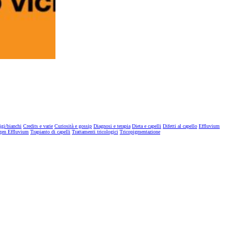
igi/bianchi
Credits e varie
Curiosità e gossip
Diagnosi e terapia
Dieta e capelli
Difetti al capello
Effluvium
gen Effluvium
Trapianto di capelli
Trattamenti tricologici
Tricopigmentazione