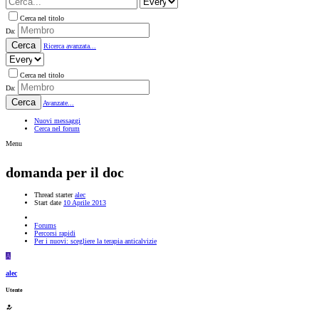
Cerca nel titolo
Da:
Cerca
Ricerca avanzata...
Cerca nel titolo
Da:
Cerca
Avanzate...
Nuovi messaggi
Cerca nel forum
Menu
domanda per il doc
Thread starter
alec
Start date
10 Aprile 2013
Forums
Percorsi rapidi
Per i nuovi: scegliere la terapia anticalvizie
A
alec
Utente