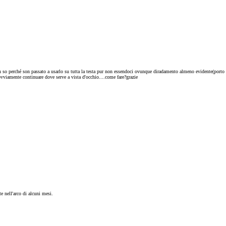
 so perché son passato a usarlo su tutta la testa pur non essendoci ovunque diradamento almeno evidente(porto
ovviamente continuare dove serve a vista d'occhio....come fare?grazie
e nell'arco di alcuni mesi.