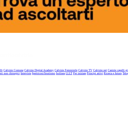
lli
Calvizie Comune
Calvizie Digital Academy
Calvizie Femminile
Calvizie TV
Calvizie.net
Canizie capelli gr
nti non chirurgici
Interviste
Ipertricosi/Irsutismo
Isolinea
LLLT
Per iniziare
Principi attivi
Ricerca e futuro
Telo