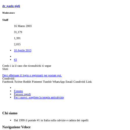
dr_paolo gigli
Moderatore
Staff
16 Marzo 2003
31,179
1,391
2,015
10 Aprile 2013
#3
Credo i ia il caso che riconultichi ti segue
Sluti
Devi effettuare il login o registrarti per postare qui.
Condividi:
Facebook
Twitter
Reddit
Pinterest
Tumblr
WhatsApp
Email
Condividi
Link
Forums
Percorsi rapidi
Per i nuovi: scegliere la terapia anticalvizie
Chi siamo
Dal 1999 il portale #1 in Italia sulla calvizie e caduta dei capelli
Navigazione Veloce