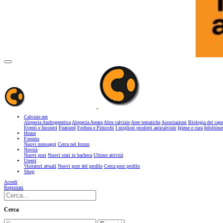
Calvizie.net
Alopecia Androgenetica
Alopecia Areata
Altre calvizie
Aree tematiche
Associazioni
Biologia dei cape
Eventi e Incontri
Featured
Forfora e Pidocchi
I migliori prodotti anticalvizie
Igiene e cura
Infoltime
Home
Forums
Nuovi messaggi
Cerca nel forum
Novità
Nuovi post
Nuovi stati in bacheca
Ultime attività
Utenti
Visitatori attuali
Nuovi post del profilo
Cerca post profilo
Shop
Accedi
Registrati
Cerca