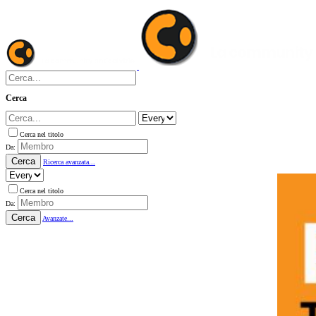
Cerca
Cerca nel titolo
Da:
Cerca
Ricerca avanzata...
Cerca nel titolo
Da:
Cerca
Avanzate...