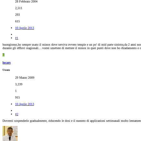
28 Febbraio 2004
2,511
293
615
10 Aprile 2013
#1
buongiorno,ho sempre usato il minox dove serviva ovvero tempie e un po' di mid parte sinistra,da 2 anni non
durante gli effluvi stagionali....vorrei smettere di mettere il minox in quei punti dove non ho diradamento e 
L
lucars
Utente
29 Marzo 2009
3,239
1
915
10 Aprile 2013
#2
Dovresti sospenderlo gradualmente, riducendo le dosi e il numero di applicazioni settimanali molto lentament