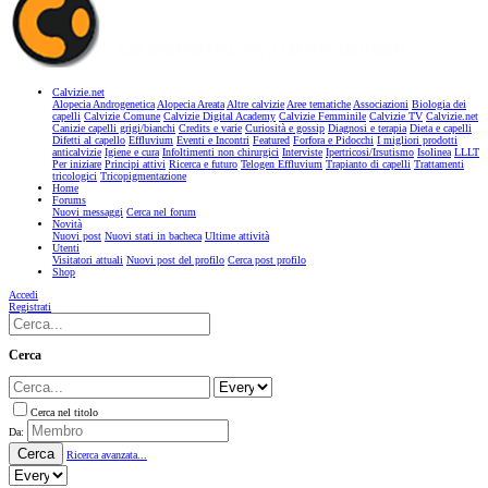
Calvizie.net
Alopecia Androgenetica
Alopecia Areata
Altre calvizie
Aree tematiche
Associazioni
Biologia dei
capelli
Calvizie Comune
Calvizie Digital Academy
Calvizie Femminile
Calvizie TV
Calvizie.net
Canizie capelli grigi/bianchi
Credits e varie
Curiosità e gossip
Diagnosi e terapia
Dieta e capelli
Difetti al capello
Effluvium
Eventi e Incontri
Featured
Forfora e Pidocchi
I migliori prodotti
anticalvizie
Igiene e cura
Infoltimenti non chirurgici
Interviste
Ipertricosi/Irsutismo
Isolinea
LLLT
Per iniziare
Principi attivi
Ricerca e futuro
Telogen Effluvium
Trapianto di capelli
Trattamenti
tricologici
Tricopigmentazione
Home
Forums
Nuovi messaggi
Cerca nel forum
Novità
Nuovi post
Nuovi stati in bacheca
Ultime attività
Utenti
Visitatori attuali
Nuovi post del profilo
Cerca post profilo
Shop
Accedi
Registrati
Cerca
Cerca nel titolo
Da:
Cerca
Ricerca avanzata...