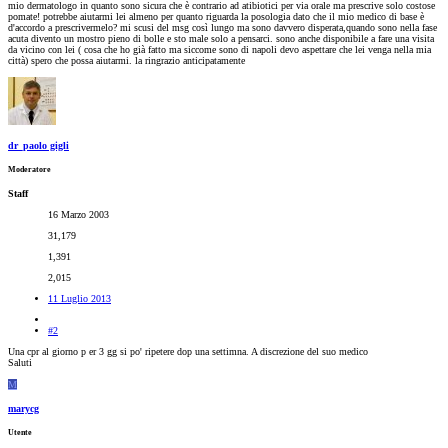
mio dermatologo in quanto sono sicura che è contrario ad atibiotici per via orale ma prescrive solo costose
pomate! potrebbe aiutarmi lei almeno per quanto riguarda la posologia dato che il mio medico di base è
d'accordo a prescrivermelo? mi scusi del msg così lungo ma sono davvero disperata,quando sono nella fase
acuta divento un mostro pieno di bolle e sto male solo a pensarci. sono anche disponibile a fare una visita
da vicino con lei ( cosa che ho già fatto ma siccome sono di napoli devo aspettare che lei venga nella mia
città) spero che possa aiutarmi. la ringrazio anticipatamente
dr_paolo gigli
Moderatore
Staff
16 Marzo 2003
31,179
1,391
2,015
11 Luglio 2013
#2
Una cpr al giorno p er 3 gg si po' ripetere dop una settimna. A discrezione del suo medico
Saluti
M
marycg
Utente