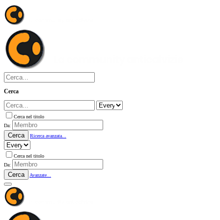
Cerca
Cerca nel titolo
Da:
Cerca
Ricerca avanzata...
Cerca nel titolo
Da:
Cerca
Avanzate...