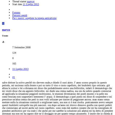
Thread starter
marycg
Start date
11 Luglio 2013
Forums
Percorsi rapidi
Per i nuovi: scegliere la terapia anticalvizie
M
marycg
Utente
7 Settembre 2008
124
0
165
11 Luglio 2013
#1
salve dottore la scrivo perchè sto davvero male,e chiedo il suoi aiuto. l' anno scorso proprio in questo
periodo, mi uscirono sulla fronte e poi su tutto il viso e cuoio capelluto, dei brufoletti tipo orticaria. già
allora le scrissi e lei a distanza mi disse che probabilmente avevo una follicolite, infatti il dermatologo che
mi visitò disse che era appinto follicolite. mi diede una crema nadixa, ma sin da subito quando cominciai
ad applicarla la situazione peggiorò moltissimo, le eruzioni diventarono dei ponfi enormi e la pelle era
come bruciata non sopportavo nemmeno l' acqua. il dermatologo a quel punto mi disse di sospendere e mi
prescrisse un'altra crema che però io non volli utlizzare per timore di peggiorare ancora. man mano senza
mettere nulla la situazione cominciò a migliorare tanto, ma non si è mai risolta. praticamente avevo sempre
questi brufoletti sottopelle ma più nascosti. ora dopo un'anno mi ritrovo dinuovo gonfia con questi pnfetti
che cominciano ad uscire anche sul cuoio capelluto. sono stata dal medico curante che mi ha consigliato di
prendere antibiotico per via orale ( che anche per me sarebbe la soluzione più adatta) mi ha detto di prendere
zitromax ma non mi ha saputo dire ne il dosaggio ne per quanto tempo assumerlo. è inutle che io chieda al