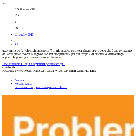
7 Settembre 2008
124
0
165
11 Luglio 2013
#3
gazie mille per la velocissima risposta [
] il mio medico curante anche,mi aveva detto che è una confezione
da 3 compresse ma che bisognava sicuramente prenderle per più tempo e di chiedere al dermatologo
appunto la posologia. proverò come mi ha detto
Devi effettuare il login o registrarti per postare qui.
Condividi:
Facebook
Twitter
Reddit
Pinterest
Tumblr
WhatsApp
Email
Condividi
Link
Forums
Percorsi rapidi
Per i nuovi: scegliere la terapia anticalvizie