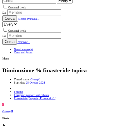
Cerca nel titolo
Da:
Cerca
Ricerca avanzata...
Cerca nel titolo
Da:
Cerca
Avanzate...
Nuovi messaggi
Cerca nel forum
Menu
Diminuzione % finasteride topica
Thread starter
Giusepll
Start date
28 Ottobre 2024
Forums
I migliori prodotti anticalvizie
Finasteride (Propecia, Proscar & C.)
G
Giusepll
Utente