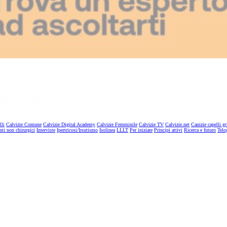
lli
Calvizie Comune
Calvizie Digital Academy
Calvizie Femminile
Calvizie TV
Calvizie.net
Canizie capelli gr
nti non chirurgici
Interviste
Ipertricosi/Irsutismo
Isolinea
LLLT
Per iniziare
Principi attivi
Ricerca e futuro
Telo