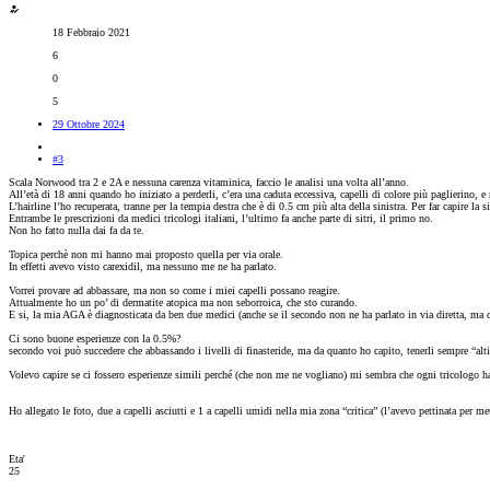
18 Febbraio 2021
6
0
5
29 Ottobre 2024
#3
Scala Norwood tra 2 e 2A e nessuna carenza vitaminica, faccio le analisi una volta all’anno.
All’età di 18 anni quando ho iniziato a perderli, c’era una caduta eccessiva, capelli di colore più paglierino, e 
L’hairline l’ho recuperata, tranne per la tempia destra che è di 0.5 cm più alta della sinistra. Per far capire la s
Entrambe le prescrizioni da medici tricologi italiani, l’ultimo fa anche parte di sitri, il primo no.
Non ho fatto nulla dai fa da te.
Topica perchè non mi hanno mai proposto quella per via orale.
In effetti avevo visto carexidil, ma nessuno me ne ha parlato.
Vorrei provare ad abbassare, ma non so come i miei capelli possano reagire.
Attualmente ho un po’ di dermatite atopica ma non seborroica, che sto curando.
E si, la mia AGA è diagnosticata da ben due medici (anche se il secondo non ne ha parlato in via diretta, ma da
Ci sono buone esperienze con la 0.5%?
secondo voi può succedere che abbassando i livelli di finasteride, ma da quanto ho capito, tenerli sempre “alti”
Volevo capire se ci fossero esperienze simili perché (che non me ne vogliano) mi sembra che ogni tricologo h
Ho allegato le foto, due a capelli asciutti e 1 a capelli umidi nella mia zona “critica” (l’avevo pettinata per met
Eta'
25