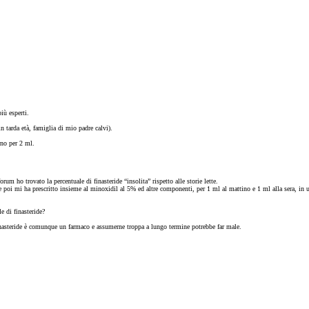
iù esperti.
n tarda età, famiglia di mio padre calvi).
rno per 2 ml.
m ho trovato la percentuale di finasteride “insolita” rispetto alle storie lette.
 poi mi ha prescritto insieme al minoxidil al 5% ed altre componenti, per 1 ml al mattino e 1 ml alla sera, in 
e di finasteride?
 finasteride è comunque un farmaco e assumerne troppa a lungo termine potrebbe far male.