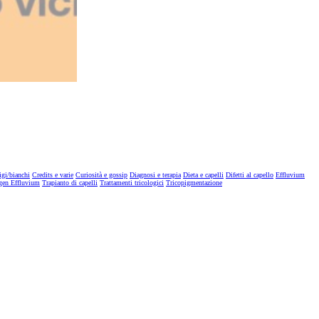
igi/bianchi
Credits e varie
Curiosità e gossip
Diagnosi e terapia
Dieta e capelli
Difetti al capello
Effluvium
gen Effluvium
Trapianto di capelli
Trattamenti tricologici
Tricopigmentazione