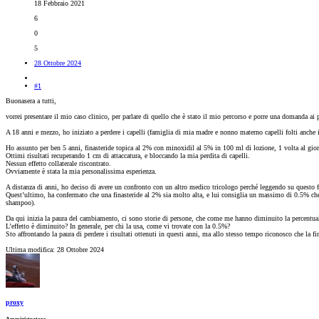
18 Febbraio 2021
6
0
5
28 Ottobre 2024
#1
Buonasera a tutti,
vorrei presentare il mio caso clinico, per parlare di quello che è stato il mio percorso e porre una domanda ai p
A 18 anni e mezzo, ho iniziato a perdere i capelli (famiglia di mia madre e nonno materno capelli folti anche i
Ho assunto per ben 5 anni, finasteride topica al 2% con minoxidil al 5% in 100 ml di lozione, 1 volta al gio
Ottimi risultati recuperando 1 cm di attaccatura, e bloccando la mia perdita di capelli.
Nessun effetto collaterale riscontrato.
Ovviamente è stata la mia personalissima esperienza.
A distanza di anni, ho deciso di avere un confronto con un altro medico tricologo perché leggendo su questo foru
Quest’ultimo, ha confermato che una finasteride al 2% sia molto alta, e lui consiglia un massimo di 0.5% che
shampoo).
Da qui inizia la paura del cambiamento, ci sono storie di persone, che come me hanno diminuito la percentual
L’effetto è diminuito? In generale, per chi la usa, come vi trovate con la 0.5%?
Sto affrontando la paura di perdere i risultati ottenuti in questi anni, ma allo stesso tempo riconosco che la
Ultima modifica:
28 Ottobre 2024
proxy