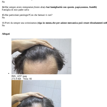
No
14
-Hai sempre avuto stempiature,fronte alta(o
hai famigliarità con queste, papà,nonno, fratelli)
Famiglia di mio padre calva
15-
Hai particolare patologie?Con che farmaci ti curi?
No
16-Porti da sempre una scriminatura (
riga in mezzo,che per azione meccanica può creare diradamenti nell
No
Allegati
IMG_4297.jpeg
273.9 KB · Vista: 66