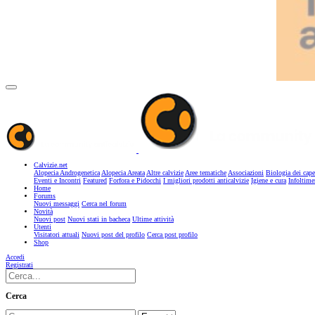
Calvizie.net
Alopecia Androgenetica
Alopecia Areata
Altre calvizie
Aree tematiche
Associazioni
Biologia dei cape
Eventi e Incontri
Featured
Forfora e Pidocchi
I migliori prodotti anticalvizie
Igiene e cura
Infoltime
Home
Forums
Nuovi messaggi
Cerca nel forum
Novità
Nuovi post
Nuovi stati in bacheca
Ultime attività
Utenti
Visitatori attuali
Nuovi post del profilo
Cerca post profilo
Shop
Accedi
Registrati
Cerca