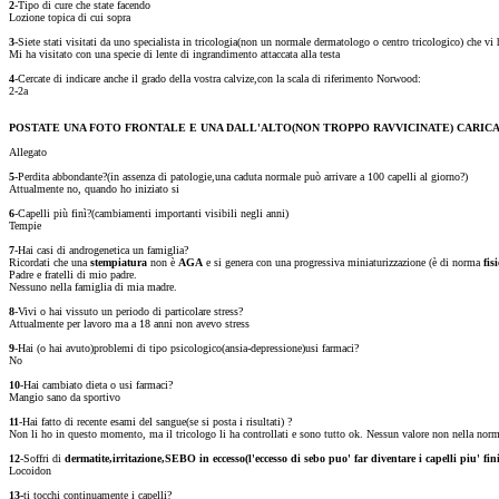
2
-Tipo di cure che state facendo
Lozione topica di cui sopra
3
-Siete stati visitati da uno specialista in tricologia(non un normale dermatologo o centro tricologico) che vi
Mi ha visitato con una specie di lente di ingrandimento attaccata alla testa
4
-Cercate di indicare anche il grado della vostra calvize,con la scala di riferimento Norwood:
2-2a
POSTATE UNA FOTO FRONTALE E UNA DALL'ALTO(NON TROPPO RAVVICINATE) CARIC
Allegato
5
-Perdita abbondante?(in assenza di patologie,una caduta normale può arrivare a 100 capelli al giorno?)
Attualmente no, quando ho iniziato si
6
-Capelli più finì?(cambiamenti importanti visibili negli anni)
Tempie
7
-Hai casi di androgenetica un famiglia?
Ricordati che una
stempiatura
non è
AGA
e si genera con una progressiva miniaturizzazione (è di norma
fis
Padre e fratelli di mio padre.
Nessuno nella famiglia di mia madre.
8
-Vivi o hai vissuto un periodo di particolare stress?
Attualmente per lavoro ma a 18 anni non avevo stress
9
-Hai (o hai avuto)problemi di tipo psicologico(ansia-depressione)usi farmaci?
No
10
-Hai cambiato dieta o usi farmaci?
Mangio sano da sportivo
11
-Hai fatto di recente esami del sangue(se si posta i risultati) ?
Non li ho in questo momento, ma il tricologo li ha controllati e sono tutto ok. Nessun valore non nella norm
12
-Soffri di
dermatite,irritazione,SEBO in eccesso(l'eccesso di sebo puo' far diventare i capelli piu' fi
Locoidon
13-
ti tocchi continuamente i capelli?