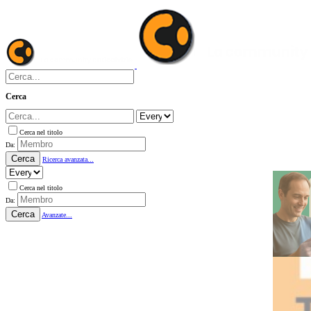
Cerca
Cerca nel titolo
Da:
Cerca
Ricerca avanzata...
Cerca nel titolo
Da:
Cerca
Avanzate...