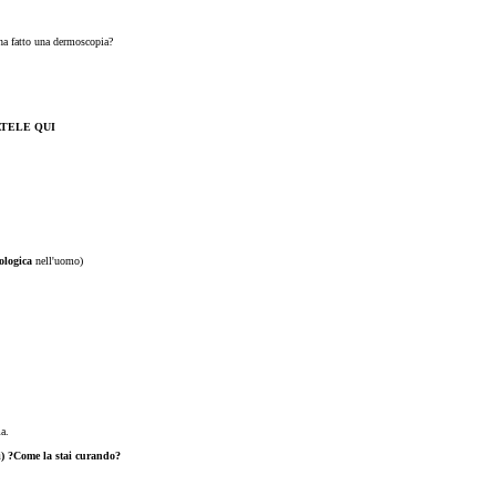
 ha fatto una dermoscopia?
ATELE QUI
iologica
nell'uomo)
a.
ni) ?Come la stai curando?