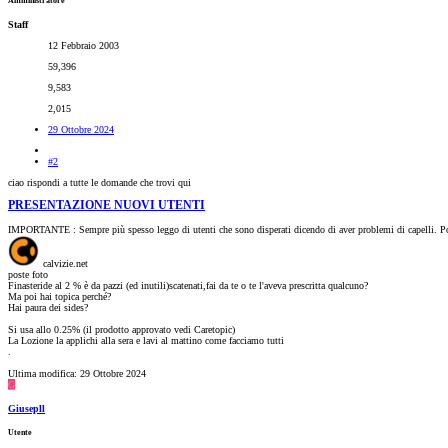
Amministratore
Staff
12 Febbraio 2003
59,396
9,583
2,015
29 Ottobre 2024
#2
ciao rispondi a tutte le domande che trovi qui
PRESENTAZIONE NUOVI UTENTI
IMPORTANTE : Sempre più spesso leggo di utenti che sono disperati dicendo di aver problemi di capelli. Post
calvizie.net
poste foto
Finasteride al 2 % è da pazzi (ed inutili)scatenati,fai da te o te l'aveva prescritta qualcuno?
Ma poi hai topica perché?
Hai paura dei sides?
Si usa allo 0.25% (il prodotto approvato vedi Caretopic)
La Lozione la applichi alla sera e lavi al mattino come facciamo tutti
.
Ultima modifica:
29 Ottobre 2024
G
Giusepll
Utente