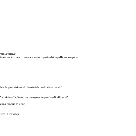
miniaturizzati
ituazione iniziale, il neo al centro coperto dai capelli era scoperto.
ta la prescrizione di finasteride credo sia scontato)
 si riduca l’effetto con conseguente perdita di efficacia?
a una propria visione
tere la lozione)