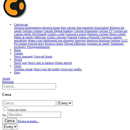
Calvizie.net
Alopecia Androgenetica
Alopecia Areata
Altre calvizie
Aree tematiche
Associazioni
Biologia dei
capelli
Calvizie Comune
Calvizie Digital Academy
Calvizie Femminile
Calvizie TV
Calvizie.net
Canizie capelli grigi/bianchi
Credits e varie
Curiosità e gossip
Diagnosi e terapia
Dieta e capelli
Difetti al capello
Effluvium
Eventi e Incontri
Featured
Forfora e Pidocchi
I migliori prodotti
anticalvizie
Igiene e cura
Infoltimenti non chirurgici
Interviste
Ipertricosi/Irsutismo
Isolinea
LLLT
Per iniziare
Principi attivi
Ricerca e futuro
Telogen Effluvium
Trapianto di capelli
Trattamenti
tricologici
Tricopigmentazione
Home
Forums
Nuovi messaggi
Cerca nel forum
Novità
Nuovi post
Nuovi stati in bacheca
Ultime attività
Utenti
Visitatori attuali
Nuovi post del profilo
Cerca post profilo
Shop
Accedi
Registrati
Cerca
Cerca nel titolo
Da:
Cerca
Ricerca avanzata...