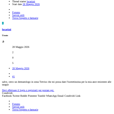
Thread starter
lucarizzi
Start date
28 Maggio 2026
Forums
Servizi utili
Trova l'esperto e farmacie
L
lucarizzi
Utente
28 Maggio 2026
2
0
5
28 Maggio 2026
#1
salve, cerco un dermatologo in zona Treviso che mi possa dare l'isotretinoina per la mia ance resistente alle
terapie
Devi effettuare il login o registrarti per postare qui.
Condividi:
Facebook
Twitter
Reddit
Pinterest
Tumblr
WhatsApp
Email
Condividi
Link
Forums
Servizi utili
Trova l'esperto e farmacie