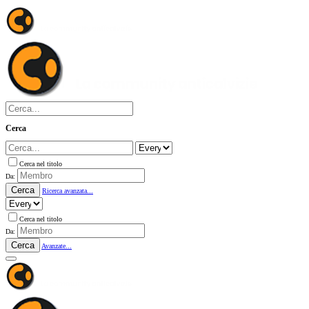
Cerca
Cerca nel titolo
Da:
Cerca
Ricerca avanzata...
Cerca nel titolo
Da:
Cerca
Avanzate...