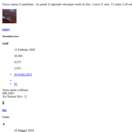
Faccio spesso il pendolare.. Se prendi il regionale veloce(per modo di dire..) costa 11 euro. Ci mette 2,30 ore
proxy
Amministratore
Staff
12 Febbraio 2003
59,384
9,573
2,015
20 Aprile 2013
#5
Visita anche a Milano:
MILANO
Via Tortona 30/a - [
]
F
friz
Utente
10 Maggio 2010