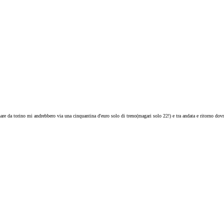
re da torino mi andrebbero via una cinquantina d'euro solo di treno(magari solo 22!) e tra andata e ritorno dovre