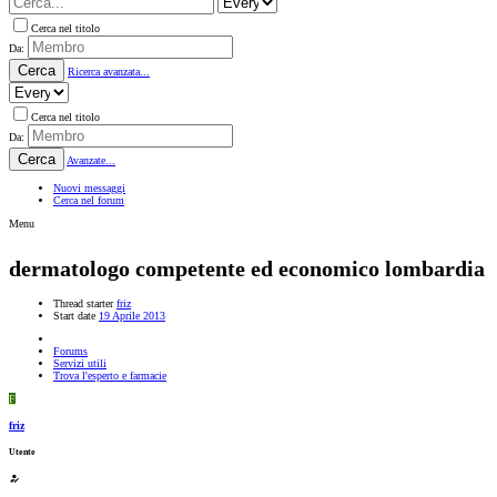
Cerca nel titolo
Da:
Cerca
Ricerca avanzata...
Cerca nel titolo
Da:
Cerca
Avanzate...
Nuovi messaggi
Cerca nel forum
Menu
dermatologo competente ed economico lombardia
Thread starter
friz
Start date
19 Aprile 2013
Forums
Servizi utili
Trova l'esperto e farmacie
F
friz
Utente