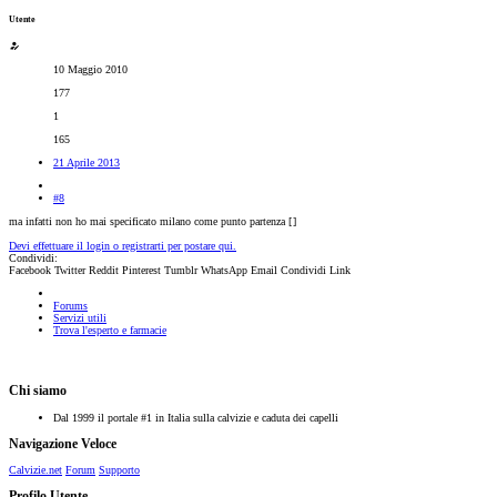
Utente
10 Maggio 2010
177
1
165
21 Aprile 2013
#8
ma infatti non ho mai specificato milano come punto partenza [
]
Devi effettuare il login o registrarti per postare qui.
Condividi:
Facebook
Twitter
Reddit
Pinterest
Tumblr
WhatsApp
Email
Condividi
Link
Forums
Servizi utili
Trova l'esperto e farmacie
Chi siamo
Dal 1999 il portale #1 in Italia sulla calvizie e caduta dei capelli
Navigazione Veloce
Calvizie.net
Forum
Supporto
Profilo Utente