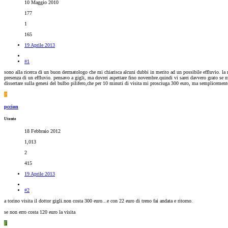
10 Maggio 2010
177
1
165
19 Aprile 2013
#1
sono alla ricerca di un buon dermatologo che mi chiarisca alcuni dubbi in merito ad un possibile effluvio. la
presenza di un effluvio. pensavo a gigli, ma dovrei aspettare fino novembre.quindi vi sarei davvero grato se
dissertare sulla genesi del bulbo pilifero,che per 10 minuti di visita mi prosciuga 300 euro, ma semplicemen
P
pccion
Utente
18 Febbraio 2012
1,013
2
415
19 Aprile 2013
#2
a torino visita il dottor gigli.non costa 300 euro...e con 22 euro di treno fai andata e ritorno.
se non erro costa 120 euro la visita
F