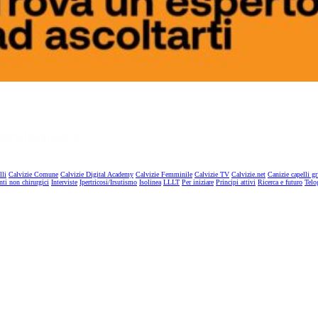
lli
Calvizie Comune
Calvizie Digital Academy
Calvizie Femminile
Calvizie TV
Calvizie.net
Canizie capelli gr
nti non chirurgici
Interviste
Ipertricosi/Irsutismo
Isolinea
LLLT
Per iniziare
Principi attivi
Ricerca e futuro
Telo