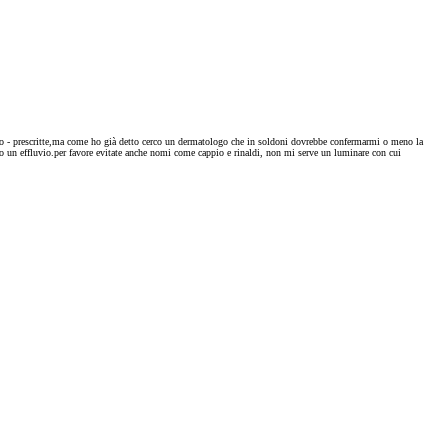
ritto - prescritte,ma come ho già detto cerco un dermatologo che in soldoni dovrebbe confermarmi o meno la
o un effluvio.per favore evitate anche nomi come cappio e rinaldi, non mi serve un luminare con cui