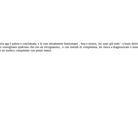
 mia aga è palese e conclamata, e le cure attualmente funzionanti , fina e minox, mi sono già state - a buon di
 mi consigliaste qualcuno che con un tricogramma , o con metodi di competenza, mi riesca a diagnosticare o men
te un medico competente con prezzi onesti.