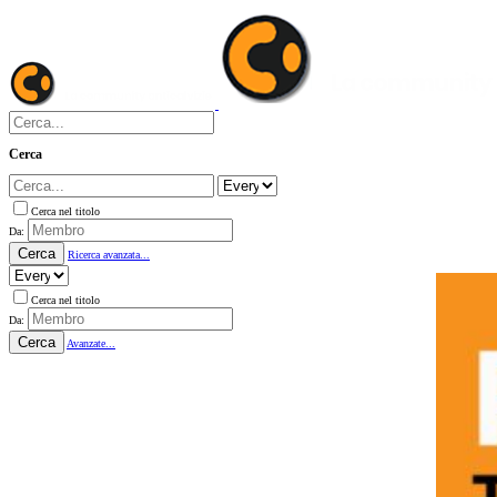
Cerca
Cerca nel titolo
Da:
Cerca
Ricerca avanzata...
Cerca nel titolo
Da:
Cerca
Avanzate...