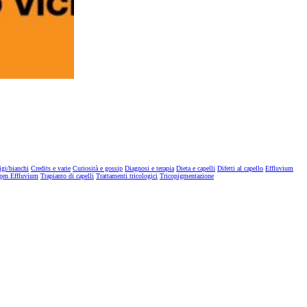
igi/bianchi
Credits e varie
Curiosità e gossip
Diagnosi e terapia
Dieta e capelli
Difetti al capello
Effluvium
gen Effluvium
Trapianto di capelli
Trattamenti tricologici
Tricopigmentazione