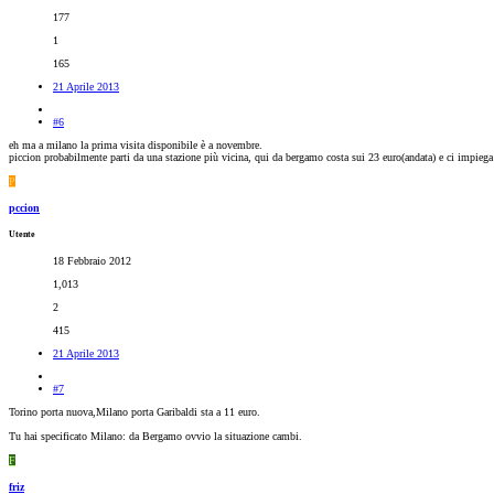
177
1
165
21 Aprile 2013
#6
eh ma a milano la prima visita disponibile è a novembre.
piccion probabilmente parti da una stazione più vicina, qui da bergamo costa sui 23 euro(andata) e ci impiega
P
pccion
Utente
18 Febbraio 2012
1,013
2
415
21 Aprile 2013
#7
Torino porta nuova,Milano porta Garibaldi sta a 11 euro.
Tu hai specificato Milano: da Bergamo ovvio la situazione cambi.
F
friz