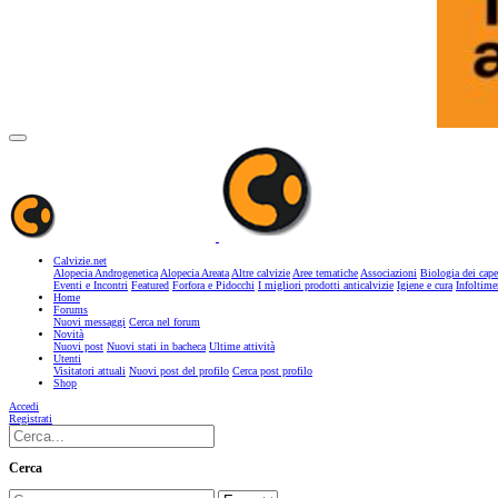
Calvizie.net
Alopecia Androgenetica
Alopecia Areata
Altre calvizie
Aree tematiche
Associazioni
Biologia dei cape
Eventi e Incontri
Featured
Forfora e Pidocchi
I migliori prodotti anticalvizie
Igiene e cura
Infoltime
Home
Forums
Nuovi messaggi
Cerca nel forum
Novità
Nuovi post
Nuovi stati in bacheca
Ultime attività
Utenti
Visitatori attuali
Nuovi post del profilo
Cerca post profilo
Shop
Accedi
Registrati
Cerca