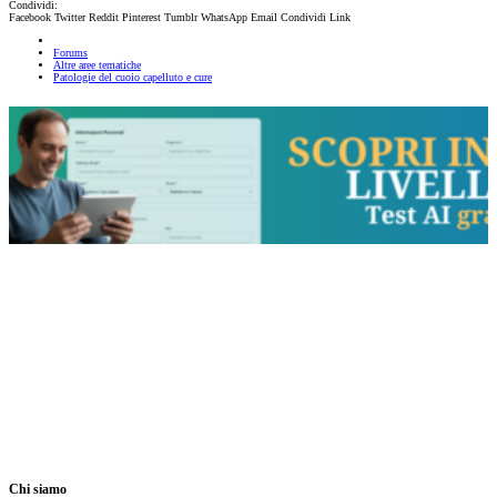
Condividi:
Facebook
Twitter
Reddit
Pinterest
Tumblr
WhatsApp
Email
Condividi
Link
Forums
Altre aree tematiche
Patologie del cuoio capelluto e cure
Chi siamo