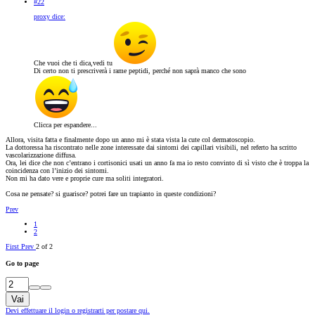
#22
proxy dice:
Che vuoi che ti dica,vedi tu
Di certo non ti prescriverà i rame peptidi, perché non saprà manco che sono
Clicca per espandere...
Allora, visita fatta e finalmente dopo un anno mi è stata vista la cute col dermatoscopio.
La dottoressa ha riscontrato nelle zone interessate dai sintomi dei capillari visibili, nel referto ha scritto
vascolarizzazione diffusa.
Ora, lei dice che non c’entrano i cortisonici usati un anno fa ma io resto convinto di sì visto che è troppa la
coincidenza con l’inizio dei sintomi.
Non mi ha dato vere e proprie cure ma soliti integratori.
Cosa ne pensate? si guarisce? potrei fare un trapianto in queste condizioni?
Prev
1
2
First
Prev
2 of 2
Go to page
Vai
Devi effettuare il login o registrarti per postare qui.