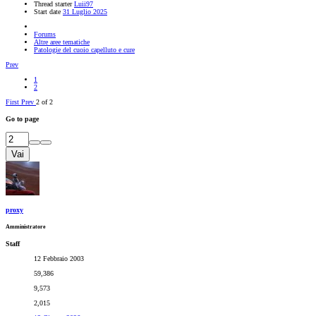
Thread starter
Luii97
Start date
31 Luglio 2025
Forums
Altre aree tematiche
Patologie del cuoio capelluto e cure
Prev
1
2
First
Prev
2 of 2
Go to page
Vai
proxy
Amministratore
Staff
12 Febbraio 2003
59,386
9,573
2,015