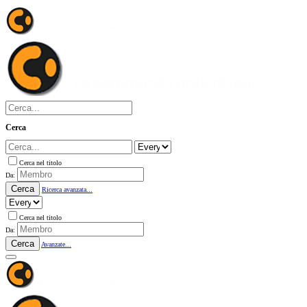
Cerca
Cerca nel titolo
Da:
Cerca
Ricerca avanzata...
Cerca nel titolo
Da:
Cerca
Avanzate...