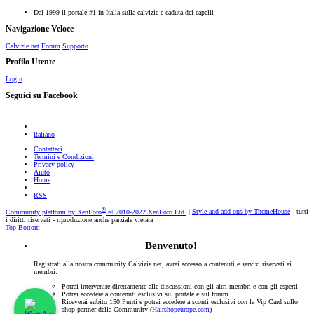
Dal 1999 il portale #1 in Italia sulla calvizie e caduta dei capelli
Navigazione Veloce
Calvizie.net
Forum
Supporto
Profilo Utente
Login
Seguici su Facebook
Italiano
Contattaci
Termini e Condizioni
Privacy policy
Aiuto
Home
RSS
®
Community platform by XenForo
© 2010-2022 XenForo Ltd.
|
Style and add-ons by ThemeHouse
- tutti
i diritti riservati - riproduzione anche parziale vietata
Top
Bottom
Benvenuto!
Registrati alla nostra community Calvizie.net, avrai accesso a contenuti e servizi riservati ai
membri:
Potrai intervenire direttamente alle discussioni con gli altri membri e con gli esperti
Potrai accedere a contenuti esclusivi sul portale e sul forum
Riceverai subito 150 Punti e potrai accedere a sconti esclusivi con la Vip Card sullo
shop partner della Community (
Hairshopeurope.com
)