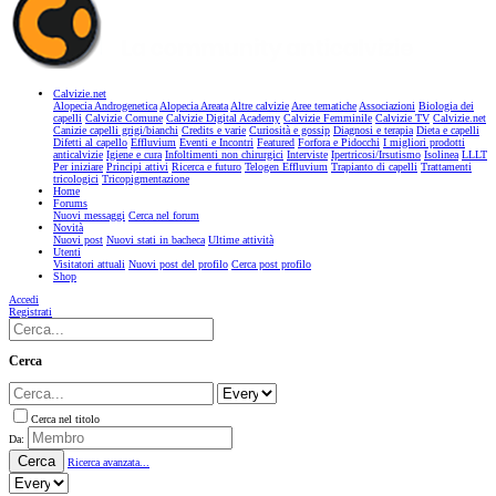
Calvizie.net
Alopecia Androgenetica
Alopecia Areata
Altre calvizie
Aree tematiche
Associazioni
Biologia dei
capelli
Calvizie Comune
Calvizie Digital Academy
Calvizie Femminile
Calvizie TV
Calvizie.net
Canizie capelli grigi/bianchi
Credits e varie
Curiosità e gossip
Diagnosi e terapia
Dieta e capelli
Difetti al capello
Effluvium
Eventi e Incontri
Featured
Forfora e Pidocchi
I migliori prodotti
anticalvizie
Igiene e cura
Infoltimenti non chirurgici
Interviste
Ipertricosi/Irsutismo
Isolinea
LLLT
Per iniziare
Principi attivi
Ricerca e futuro
Telogen Effluvium
Trapianto di capelli
Trattamenti
tricologici
Tricopigmentazione
Home
Forums
Nuovi messaggi
Cerca nel forum
Novità
Nuovi post
Nuovi stati in bacheca
Ultime attività
Utenti
Visitatori attuali
Nuovi post del profilo
Cerca post profilo
Shop
Accedi
Registrati
Cerca
Cerca nel titolo
Da:
Cerca
Ricerca avanzata...