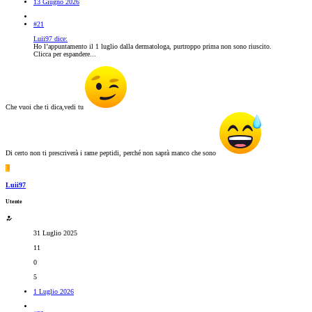
13 Giugno 2026
#21
Luii97 dice:
Ho l’appuntamento il 1 luglio dalla dermatologa, purtroppo prima non sono riuscito.
Clicca per espandere...
Che vuoi che ti dica,vedi tu
Di certo non ti prescriverà i rame peptidi, perché non saprà manco che sono
L
Luii97
Utente
31 Luglio 2025
11
0
5
1 Luglio 2026