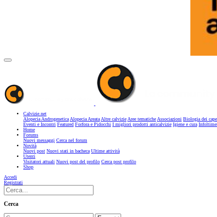
Calvizie.net
Alopecia Androgenetica
Alopecia Areata
Altre calvizie
Aree tematiche
Associazioni
Biologia dei cape
Eventi e Incontri
Featured
Forfora e Pidocchi
I migliori prodotti anticalvizie
Igiene e cura
Infoltime
Home
Forums
Nuovi messaggi
Cerca nel forum
Novità
Nuovi post
Nuovi stati in bacheca
Ultime attività
Utenti
Visitatori attuali
Nuovi post del profilo
Cerca post profilo
Shop
Accedi
Registrati
Cerca