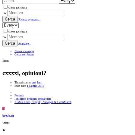
Cerca nel titolo
Da:
Cerca
Ricerca avanzata...
Cerca nel titolo
Da:
Cerca
Avanzate...
Nuovi messaggi
Cerca nel forum
Menu
cxxxxi, opinioni?
Thread starter
bret hart
Start date
1 Luglio 2013
Forums
I migliori prodotti anticalvizie
K-Max fibers, Toppik, Nanogen & DermMatch
B
bret hart
Utente