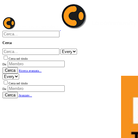
Cerca
Cerca nel titolo
Da:
Cerca
Ricerca avanzata...
Cerca nel titolo
Da:
Cerca
Avanzate...