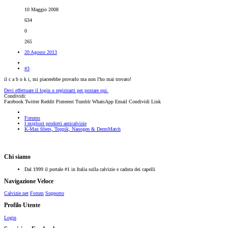
10 Maggio 2008
634
0
265
20 Agosto 2013
#3
il c a b o k i, mi piacerebbe provarlo ma non l'ho mai trovato!
Devi effettuare il login o registrarti per postare qui.
Condividi:
Facebook
Twitter
Reddit
Pinterest
Tumblr
WhatsApp
Email
Condividi
Link
Forums
I migliori prodotti anticalvizie
K-Max fibers, Toppik, Nanogen & DermMatch
Chi siamo
Dal 1999 il portale #1 in Italia sulla calvizie e caduta dei capelli
Navigazione Veloce
Calvizie.net
Forum
Supporto
Profilo Utente
Login