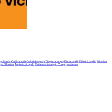
igi/bianchi
Credits e varie
Curiosità e gossip
Diagnosi e terapia
Dieta e capelli
Difetti al capello
Effluvium
gen Effluvium
Trapianto di capelli
Trattamenti tricologici
Tricopigmentazione