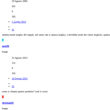
19 Agosto 2005
261
0
265
1 Luglio 2013
#1
sembra essere meglio del toppik, nel senso che si attacca meglio, e dovrebbe avere dei colori migliori, qualcu
A
anto90
Utente
25 Agosto 2012
131
0
165
10 Agosto 2013
#2
come si chiama questo prodotto? cosè il cxxxi
C
christian85
Utente