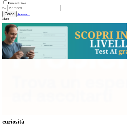
Cerca nel titolo
Da:
Cerca
Avanzate...
Menu
curiosità