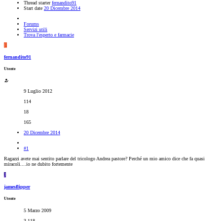
Thread starter
fernandito91
Start date
20 Dicembre 2014
Forums
Servizi utili
Trova l'esperto e farmacie
F
fernandito91
Utente
9 Luglio 2012
114
18
165
20 Dicembre 2014
#1
Ragazzi avete mai sentito parlare del tricologo Andrea pastore? Perché un mio amico dice che fa quasi
miracoli....io ne dubito fortemente
J
jamesflipper
Utente
5 Marzo 2009
3,118