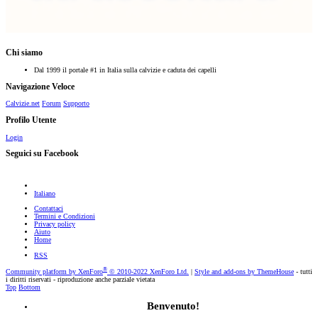
Chi siamo
Dal 1999 il portale #1 in Italia sulla calvizie e caduta dei capelli
Navigazione Veloce
Calvizie.net
Forum
Supporto
Profilo Utente
Login
Seguici su Facebook
Italiano
Contattaci
Termini e Condizioni
Privacy policy
Aiuto
Home
RSS
®
Community platform by XenForo
© 2010-2022 XenForo Ltd.
|
Style and add-ons by ThemeHouse
- tutti
i diritti riservati - riproduzione anche parziale vietata
Top
Bottom
Benvenuto!