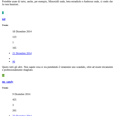
Potrebbe usare di tutto, anche, per esempio, Minoxidil orale, beta estradiolo e Androcur orale, ci credo che
la cura funzioni..
T
ted
Utente
18 Dicembre 2014
123
1
165
21 Dicembre 2014
#6
Quoto tutti gli altri. Non sapere cosa si sta prendendo è veramente uno scandalo, oltre ad essere eticamente
e professionalmente sbagliato.
M
ms_candy
Utente
9 Dicembre 2014
425
3
265
23 Dicembre 2014