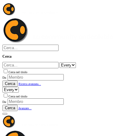
Cerca
Cerca nel titolo
Da:
Cerca
Ricerca avanzata...
Cerca nel titolo
Da:
Cerca
Avanzate...