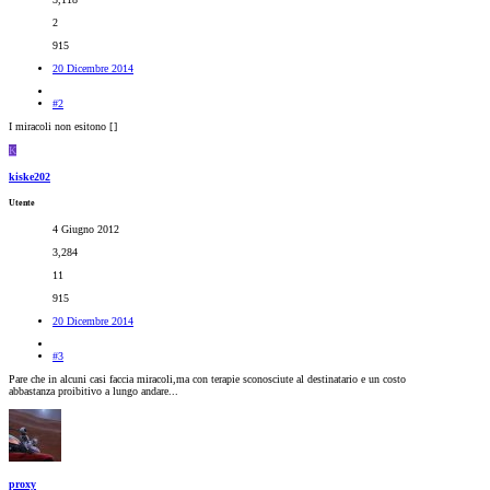
2
915
20 Dicembre 2014
#2
I miracoli non esitono [
]
K
kiske202
Utente
4 Giugno 2012
3,284
11
915
20 Dicembre 2014
#3
Pare che in alcuni casi faccia miracoli,ma con terapie sconosciute al destinatario e un costo
abbastanza proibitivo a lungo andare...
proxy