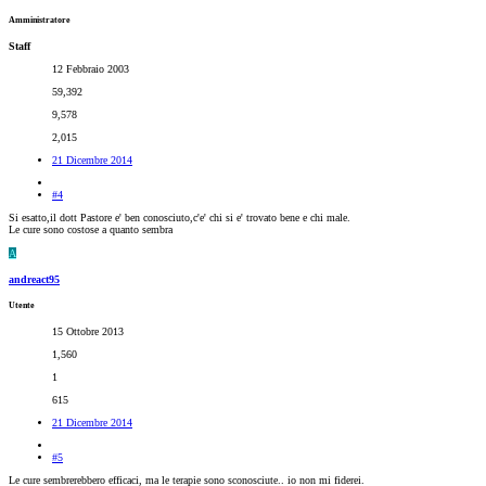
Amministratore
Staff
12 Febbraio 2003
59,392
9,578
2,015
21 Dicembre 2014
#4
Si esatto,il dott Pastore e' ben conosciuto,c'e' chi si e' trovato bene e chi male.
Le cure sono costose a quanto sembra
A
andreact95
Utente
15 Ottobre 2013
1,560
1
615
21 Dicembre 2014
#5
Le cure sembrerebbero efficaci, ma le terapie sono sconosciute.. io non mi fiderei.