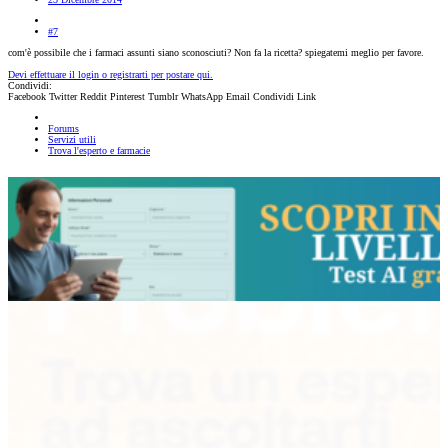
#7
com'è possibile che i farmaci assunti siano sconosciuti? Non fa la ricetta? spiegatemi meglio per favore.
Devi effettuare il login o registrarti per postare qui.
Condividi:
Facebook
Twitter
Reddit
Pinterest
Tumblr
WhatsApp
Email
Condividi
Link
Forums
Servizi utili
Trova l'esperto e farmacie