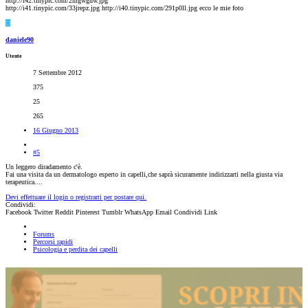
http://i42.tinypic.com/2mgwguw.jpg
http://i41.tinypic.com/33jrepz.jpg http://i40.tinypic.com/291p0ll.jpg ecco le mie foto
D
daniele90
Utente
7 Settembre 2012
375
25
265
16 Giugno 2013
#5
Un leggero diradamento c'è.
Fai una visita da un dermatologo esperto in capelli,che saprà sicuramente indirizzarti nella giusta via
terapeutica....
Devi effettuare il login o registrarti per postare qui.
Condividi:
Facebook
Twitter
Reddit
Pinterest
Tumblr
WhatsApp
Email
Condividi
Link
Forums
Percorsi rapidi
Psicologia e perdita dei capelli