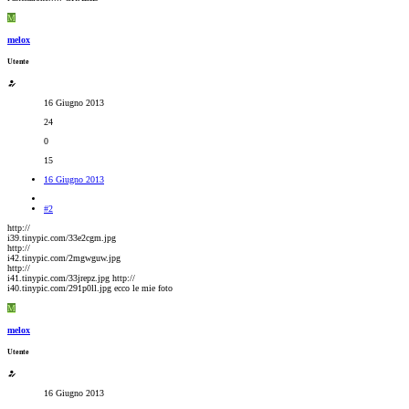
M
melox
Utente
16 Giugno 2013
24
0
15
16 Giugno 2013
#2
http://
i39.tinypic.com/33e2cgm.jpg
http://
i42.tinypic.com/2mgwguw.jpg
http://
i41.tinypic.com/33jrepz.jpg http://
i40.tinypic.com/291p0ll.jpg ecco le mie foto
M
melox
Utente
16 Giugno 2013