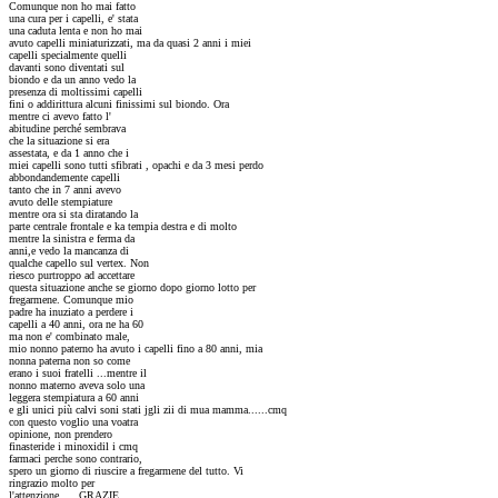
Comunque non ho mai fatto
una cura per i capelli, e' stata
una caduta lenta e non ho mai
avuto capelli miniaturizzati, ma da quasi 2 anni i miei
capelli specialmente quelli
davanti sono diventati sul
biondo e da un anno vedo la
presenza di moltissimi capelli
fini o addirittura alcuni finissimi sul biondo. Ora
mentre ci avevo fatto l'
abitudine perché sembrava
che la situazione si era
assestata, e da 1 anno che i
miei capelli sono tutti sfibrati , opachi e da 3 mesi perdo
abbondandemente capelli
tanto che in 7 anni avevo
avuto delle stempiature
mentre ora si sta diratando la
parte centrale frontale e ka tempia destra e di molto
mentre la sinistra e ferma da
anni,e vedo la mancanza di
qualche capello sul vertex. Non
riesco purtroppo ad accettare
questa situazione anche se giorno dopo giorno lotto per
fregarmene. Comunque mio
padre ha inuziato a perdere i
capelli a 40 anni, ora ne ha 60
ma non e' combinato male,
mio nonno paterno ha avuto i capelli fino a 80 anni, mia
nonna paterna non so come
erano i suoi fratelli ...mentre il
nonno materno aveva solo una
leggera stempiatura a 60 anni
e gli unici più calvi soni stati jgli zii di mua mamma......cmq
con questo voglio una voatra
opinione, non prendero
finasteride i minoxidil i cmq
farmaci perche sono contrario,
spero un giorno di riuscire a fregarmene del tutto. Vi
ringrazio molto per
l'attenzione..... GRAZIE