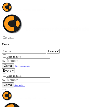
Cerca
Cerca nel titolo
Da:
Cerca
Ricerca avanzata...
Cerca nel titolo
Da:
Cerca
Avanzate...