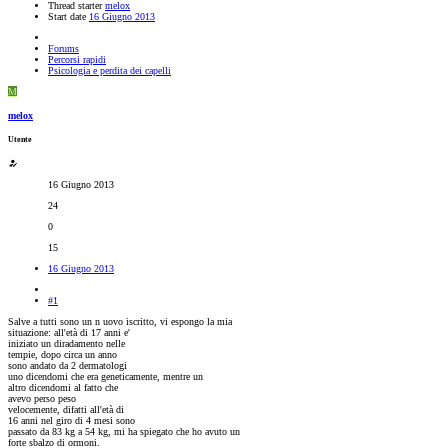
Thread starter
melox
Start date
16 Giugno 2013
Forums
Percorsi rapidi
Psicologia e perdita dei capelli
M
melox
Utente
16 Giugno 2013
24
0
15
16 Giugno 2013
#1
Salve a tutti sono un n uovo iscritto, vi espongo la mia
situazione: all'età di 17 anni e'
iniziato un diradamento nelle
tempie, dopo circa un anno
sono andato da 2 dermatologi
uno dicendomi che era geneticamente, mentre un
altro dicendomi al fatto che
avevo perso peso
velocemente, difatti all'età di
16 anni nel giro di 4 mesi sono
passato da 83 kg a 54 kg, mi ha spiegato che ho avuto un
forte sbalzo di ormoni.