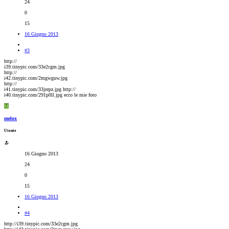
24
0
15
16 Giugno 2013
#3
http://
i39.tinypic.com/33e2cgm.jpg
http://
i42.tinypic.com/2mgwguw.jpg
http://
i41.tinypic.com/33jrepz.jpg http://
i40.tinypic.com/291p0ll.jpg ecco le mie foto
M
melox
Utente
16 Giugno 2013
24
0
15
16 Giugno 2013
#4
http://i39.tinypic.com/33e2cgm.jpg