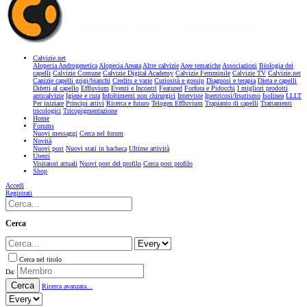
Calvizie.net
Alopecia Androgenetica
Alopecia Areata
Altre calvizie
Aree tematiche
Associazioni
Biologia dei
capelli
Calvizie Comune
Calvizie Digital Academy
Calvizie Femminile
Calvizie TV
Calvizie.net
Canizie capelli grigi/bianchi
Credits e varie
Curiosità e gossip
Diagnosi e terapia
Dieta e capelli
Difetti al capello
Effluvium
Eventi e Incontri
Featured
Forfora e Pidocchi
I migliori prodotti
anticalvizie
Igiene e cura
Infoltimenti non chirurgici
Interviste
Ipertricosi/Irsutismo
Isolinea
LLLT
Per iniziare
Principi attivi
Ricerca e futuro
Telogen Effluvium
Trapianto di capelli
Trattamenti
tricologici
Tricopigmentazione
Home
Forums
Nuovi messaggi
Cerca nel forum
Novità
Nuovi post
Nuovi stati in bacheca
Ultime attività
Utenti
Visitatori attuali
Nuovi post del profilo
Cerca post profilo
Shop
Accedi
Registrati
Cerca
Cerca nel titolo
Da:
Cerca
Ricerca avanzata...