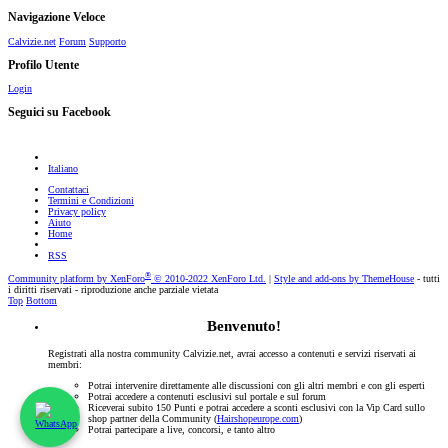
Navigazione Veloce
Calvizie.net
Forum
Supporto
Profilo Utente
Login
Seguici su Facebook
Italiano
Contattaci
Termini e Condizioni
Privacy policy
Aiuto
Home
RSS
®
Community platform by XenForo
© 2010-2022 XenForo Ltd.
|
Style and add-ons by ThemeHouse
- tutti
i diritti riservati - riproduzione anche parziale vietata
Top
Bottom
Benvenuto!
Registrati alla nostra community Calvizie.net, avrai accesso a contenuti e servizi riservati ai
membri:
Potrai intervenire direttamente alle discussioni con gli altri membri e con gli esperti
Potrai accedere a contenuti esclusivi sul portale e sul forum
Riceverai subito 150 Punti e potrai accedere a sconti esclusivi con la Vip Card sullo
shop partner della Community (
Hairshopeurope.com
)
Potrai partecipare a live, concorsi, e tanto altro