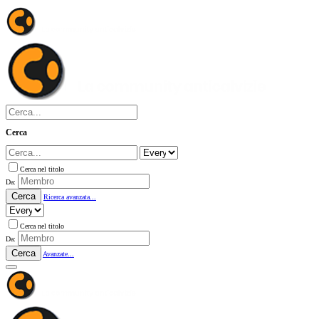
Cerca
Cerca nel titolo
Da:
Cerca
Ricerca avanzata...
Cerca nel titolo
Da:
Cerca
Avanzate...