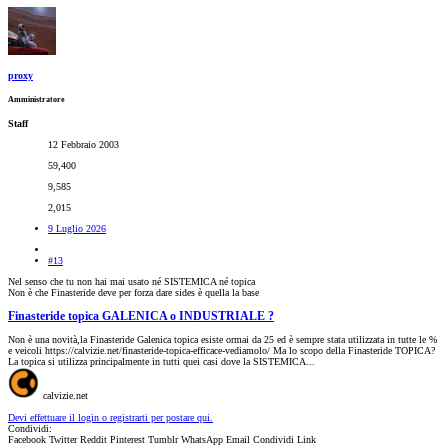
proxy
Amministratore
Staff
12 Febbraio 2003
59,400
9,585
2,015
9 Luglio 2026
#13
Nel senso che tu non hai mai usato né SISTEMICA né topica
Non è che Finasteride deve per forza dare sides è quella la base
Finasteride topica GALENICA o INDUSTRIALE ?
Non è una novità,la Finasteride Galenica topica esiste ormai da 25 ed è sempre stata utilizzata in tutte le %
e veicoli https://calvizie.net/finasteride-topica-efficace-vediamolo/ Ma lo scopo della Finasteride TOPICA?
La topica si utilizza principalmente in tutti quei casi dove la SISTEMICA...
calvizie.net
Devi effettuare il login o registrarti per postare qui.
Condividi:
Facebook
Twitter
Reddit
Pinterest
Tumblr
WhatsApp
Email
Condividi
Link