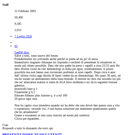
Staff
12 Febbraio 2003
59,400
9,585
2,015
7 Luglio 2026
#3
Gael90 dice:
Salve a tutti, sono nuovo del forum.
Probabilmente sto scrivendo anche perché in preda ad un po’ di ansia.
Innanzitutto ringrazio chiunque mi risponda e cercherò di presentare la situazione in
modo più chiaro possibile. Dato che mio padre ha perso i capelli a circa 22/23 anni Ho
fatto diverse visite da vari dermatologi in Italia per agire, eventualmente, il prima
possibile ma non hanno mai riscontrato problemi ai miei capelli. Dopo circa 4 anni
dall’ ultima visita oggi decido di farmi vedere da un dermatologo. Ho quasi 36 anni, ed
ora ho notato un arretramento della linea frontale. Il dottore mi dice che secondo lui più
che un’ attaccatura matura si tratta di AGA lieve moderata e mi da la seguente lozione
galenica:
minoxidil base g 1
Finasteride g 0,1
Educare Alfauno plus lozione q. b a ml 100
20 gocce ogni sera.
Non ho capito cosa intendeva quando mi ha detto che non dovrò fare questa cura a vita
e soprattutto, secondo voi, è una buona soluzione per mantenere quantomeno quello
che ho attualmente?
Grazie e scusatemi se non sono riuscito ad essere più sintetico.
Clicca per espandere...
Ciao
Rispondi a tutte le domande che trovi qui