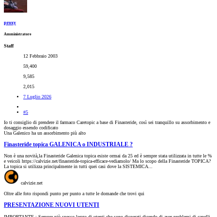
proxy
Amministratore
Staff
12 Febbraio 2003
59,400
9,585
2,015
7 Luglio 2026
#5
Io ti consiglio di prendere il farmaco Caretopic a base di Finasteride, così sei tranquillo su assorbimento e
dosaggio essendo codificato
Una Galenico ha un assorbimento più alto
Finasteride topica GALENICA o INDUSTRIALE ?
Non è una novità,la Finasteride Galenica topica esiste ormai da 25 ed è sempre stata utilizzata in tutte le %
e veicoli https://calvizie.net/finasteride-topica-efficace-vediamolo/ Ma lo scopo della Finasteride TOPICA?
La topica si utilizza principalmente in tutti quei casi dove la SISTEMICA...
calvizie.net
Oltre alle foto rispondi punto per punto a tutte le domande che trovi qui
PRESENTAZIONE NUOVI UTENTI
IMPORTANTE : Sempre più spesso leggo di utenti che sono disperati dicendo di aver problemi di capelli.