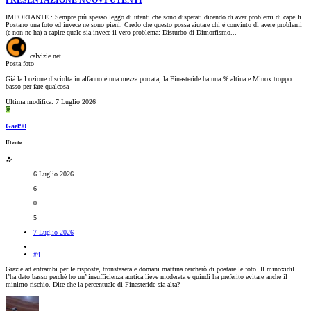
PRESENTAZIONE NUOVI UTENTI
IMPORTANTE : Sempre più spesso leggo di utenti che sono disperati dicendo di aver problemi di capelli.
Postano una foto ed invece ne sono pieni. Credo che questo possa aiutare chi è convinto di avere problemi
(e non ne ha) a capire quale sia invece il vero problema: Disturbo di Dimorfismo...
calvizie.net
Posta foto
Già la Lozione disciolta in alfauno è una mezza porcata, la Finasteride ha una % altina e Minox troppo
basso per fare qualcosa
Ultima modifica:
7 Luglio 2026
G
Gael90
Utente
6 Luglio 2026
6
0
5
7 Luglio 2026
#4
Grazie ad entrambi per le risposte, tronstasera e domani mattina cercherò di postare le foto. Il minoxidil
l’ha dato basso perché ho un’ insufficienza aortica lieve moderata e quindi ha preferito evitare anche il
minimo rischio. Dite che la percentuale di Finasteride sia alta?