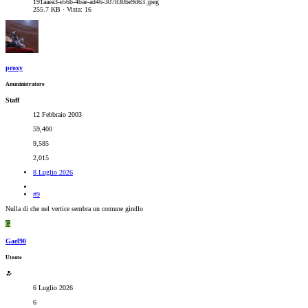
191aaea3-e56b-4bae-ad46-307830be9d63.jpeg
255.7 KB · Vista: 16
proxy
Amministratore
Staff
12 Febbraio 2003
59,400
9,585
2,015
8 Luglio 2026
#9
Nulla di che nel vertice sembra un comune girello
G
Gael90
Utente
6 Luglio 2026
6