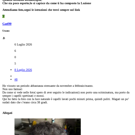
Che sia poco esperto,lo si capisce da come ti ha composto la Lozione
Attendiamo foto,segui le istruzioni che trovi sempre sul link
G
Gael90
Utente
6 Luglio 2026
6
0
5
8 Luglio 2026
#8
Ho vissuto un periodo abbastanza stressante da novembre a febbraio/marzo.
Non uso farmaci
Da come si vede nelle foto( spero di aver seguito le indicazioni) non porto una scriminatura, ma porto da
sempre i capelli spettinati e mossi.
Qui ho fatto la foto con la luce naturale è capelli lavati pochi minuti prima, quindi puliti. Magari un po’
sudati dato che c’erano circa 38 gradi.
Allegati