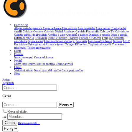
Calvizie.net
Alopecia Androgenetica
Alopecia Areata
Altre calvizie
Aree tematiche
Associazioni
Biologia dei
capelli
Calvizie Comune
Calvizie Digital Academy
Calvizie Femminile
Calvizie TV
Calvizie.net
Canizie capelli grigi/bianchi
Credits e varie
Curiosità e gossip
Diagnosi e terapia
Dieta e capelli
Difetti al capello
Effluvium
Eventi e Incontri
Featured
Forfora e Pidocchi
I migliori prodotti
anticalvizie
Igiene e cura
Infoltimenti non chirurgici
Interviste
Ipertricosi/Irsutismo
Isolinea
LLLT
Per iniziare
Principi attivi
Ricerca e futuro
Telogen Effluvium
Trapianto di capelli
Trattamenti
tricologici
Tricopigmentazione
Home
Forums
Nuovi messaggi
Cerca nel forum
Novità
Nuovi post
Nuovi stati in bacheca
Ultime attività
Utenti
Visitatori attuali
Nuovi post del profilo
Cerca post profilo
Shop
Accedi
Registrati
Cerca
Cerca nel titolo
Da:
Cerca
Ricerca avanzata...