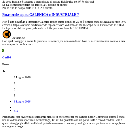
,la zona frontale è soggetta a stempiatura di natura fisiologica nel 97 % dei casi
Se hai stempiature.nella tua famiglia il cerchio si chiude
Per la fina lo scopo della TOPICA è questo
Finasteride topica GALENICA o INDUSTRIALE ?
Non è una novità,la Finasteride Galenica topica esiste ormai da 25 ed è sempre stata utilizzata in tutte le %
e veicoli https://calvizie.net/finasteride-topica-efficace-vediamolo/ Ma lo scopo della Finasteride TOPICA?
La topica si utilizza principalmente in tutti quei casi dove la SISTEMICA...
calvizie.net
Con quel dosaggio è come la prendessi sistemica,ma non avendo un base di riferimento non avendola mai
assunta,per te cambia poco
G
Gael90
Utente
6 Luglio 2026
6
0
5
9 Luglio 2026
#12
Perdonami, per favore puoi spiegarmi meglio in che senso per me cambia poco? Comunque questa è stata
una mia domanda specifica l dermatologo, lui mi ha guardato con un po’ di sufficienza dicendomi che a
questi dosaggi gli effetti collaterali potrebbero essere di natura psicologica..a sto punto non so se applicare
meno gocce magari