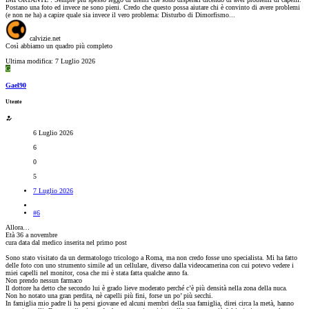
Postano una foto ed invece ne sono pieni. Credo che questo possa aiutare chi è convinto di avere problemi
(e non ne ha) a capire quale sia invece il vero problema: Disturbo di Dimorfismo...
calvizie.net
Così abbiamo un quadro più completo
Ultima modifica:
7 Luglio 2026
G
Gael90
Utente
6 Luglio 2026
6
0
5
7 Luglio 2026
#6
Allora…
Età 36 a novembre
cura data dal medico inserita nel primo post
Sono stato visitato da un dermatologo tricologo a Roma, ma non credo fosse uno specialista. Mi ha fatto
delle foto con uno strumento simile ad un cellulare, diverso dalla videocamerina con cui potevo vedere i
miei capelli nel monitor, cosa che mi è stata fatta qualche anno fa.
Non prendo nessun farmaco
Il dottore ha detto che secondo lui è grado lieve moderato perché c’è più densità nella zona della nuca.
Non ho notato una gran perdita, nè capelli più fini, forse un po’ più secchi.
In famiglia mio padre li ha persi giovane ed alcuni membri della sua famiglia, direi circa la metà, hanno