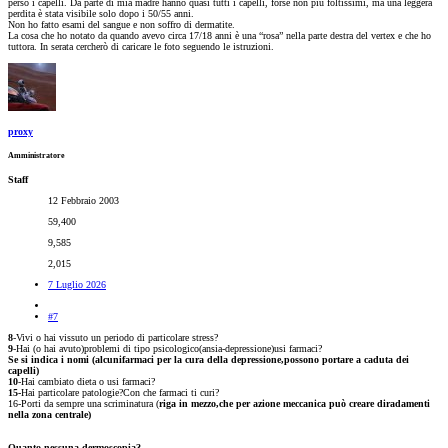
perso i capelli. Da parte di mia madre hanno quasi tutti i capelli, forse non più foltissimi, ma una leggera
perdita è stata visibile solo dopo i 50/55 anni.
Non ho fatto esami del sangue e non soffro di dermatite.
La cosa che ho notato da quando avevo circa 17/18 anni è una “rosa” nella parte destra del vertex e che ho
tuttora. In serata cercherò di caricare le foto seguendo le istruzioni.
proxy
Amministratore
Staff
12 Febbraio 2003
59,400
9,585
2,015
7 Luglio 2026
#7
8
-Vivi o hai vissuto un periodo di particolare stress?
9
-Hai (o hai avuto)problemi di tipo psicologico(ansia-depressione)usi farmaci?
Se si indica i nomi (alcunifarmaci per la cura della depressione,possono portare a caduta dei
capelli)
10
-Hai cambiato dieta o usi farmaci?
15-
Hai particolare patologie?Con che farmaci ti curi?
16-Porti da sempre una scriminatura (
riga in mezzo,che per azione meccanica può creare diradamenti
nella zona centrale)
Quanto nessuna dermoscopia?