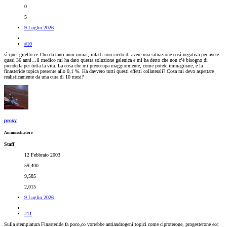
0
5
9 Luglio 2026
#10
sì quel girello ce l’ho da tanti anni ormai, infatti non credo di avere una situazione così negativa per avere
quasi 36 anni…il medico mi ha dato questa soluzione galenica e mi ha detto che non c’è bisogno di
prenderla per tutta la vita. La cosa che mi preoccupa maggiormente, come potete immaginare, è la
finasteride topica presente allo 0,1 %. Ha davvero tutti questi effetti collaterali? Cosa mi devo aspettare
realisticamente da una cura di 10 mesi?
proxy
Amministratore
Staff
12 Febbraio 2003
59,400
9,585
2,015
9 Luglio 2026
#11
Sulla stempiatura Finasteride fa poco,co vorrebbe antiandrogeni topici come ciproterone, progesterone ecc