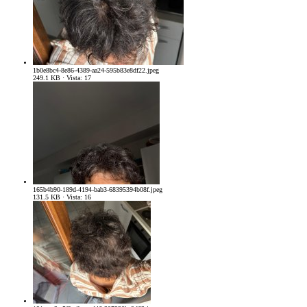
1b0e8bc4-8e86-4389-aa24-595b83e8df22.jpeg
249.1 KB · Vista: 17
165b4b90-189d-4194-bab3-68395394b08f.jpeg
131.5 KB · Vista: 16