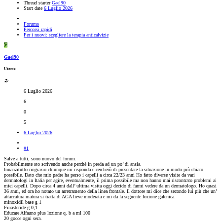
Thread starter
Gael90
Start date
6 Luglio 2026
Forums
Percorsi rapidi
Per i nuovi: scegliere la terapia anticalvizie
G
Gael90
Utente
6 Luglio 2026
6
0
5
6 Luglio 2026
#1
Salve a tutti, sono nuovo del forum.
Probabilmente sto scrivendo anche perché in preda ad un po’ di ansia.
Innanzitutto ringrazio chiunque mi risponda e cercherò di presentare la situazione in modo più chiaro
possibile. Dato che mio padre ha perso i capelli a circa 22/23 anni Ho fatto diverse visite da vari
dermatologi in Italia per agire, eventualmente, il prima possibile ma non hanno mai riscontrato problemi ai
miei capelli. Dopo circa 4 anni dall’ ultima visita oggi decido di farmi vedere da un dermatologo. Ho quasi
36 anni, ed ora ho notato un arretramento della linea frontale. Il dottore mi dice che secondo lui più che un’
attaccatura matura si tratta di AGA lieve moderata e mi da la seguente lozione galenica:
minoxidil base g 1
Finasteride g 0,1
Educare Alfauno plus lozione q. b a ml 100
20 gocce ogni sera.