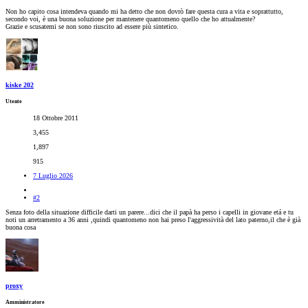
Non ho capito cosa intendeva quando mi ha detto che non dovrò fare questa cura a vita e soprattutto,
secondo voi, è una buona soluzione per mantenere quantomeno quello che ho attualmente?
Grazie e scusatemi se non sono riuscito ad essere più sintetico.
kiske 202
Utente
18 Ottobre 2011
3,455
1,897
915
7 Luglio 2026
#2
Senza foto della situazione difficile darti un parere...dici che il papà ha perso i capelli in giovane etá e tu
noti un arretramento a 36 anni ,quindi quantomeno non hai preso l'aggressività del lato paterno,il che è già
buona cosa
proxy
Amministratore