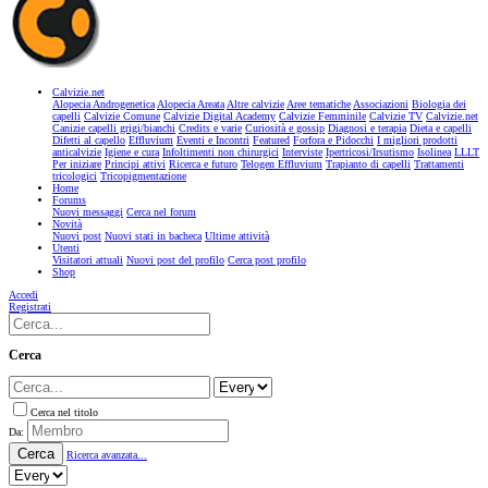
Calvizie.net
Alopecia Androgenetica
Alopecia Areata
Altre calvizie
Aree tematiche
Associazioni
Biologia dei
capelli
Calvizie Comune
Calvizie Digital Academy
Calvizie Femminile
Calvizie TV
Calvizie.net
Canizie capelli grigi/bianchi
Credits e varie
Curiosità e gossip
Diagnosi e terapia
Dieta e capelli
Difetti al capello
Effluvium
Eventi e Incontri
Featured
Forfora e Pidocchi
I migliori prodotti
anticalvizie
Igiene e cura
Infoltimenti non chirurgici
Interviste
Ipertricosi/Irsutismo
Isolinea
LLLT
Per iniziare
Principi attivi
Ricerca e futuro
Telogen Effluvium
Trapianto di capelli
Trattamenti
tricologici
Tricopigmentazione
Home
Forums
Nuovi messaggi
Cerca nel forum
Novità
Nuovi post
Nuovi stati in bacheca
Ultime attività
Utenti
Visitatori attuali
Nuovi post del profilo
Cerca post profilo
Shop
Accedi
Registrati
Cerca
Cerca nel titolo
Da:
Cerca
Ricerca avanzata...