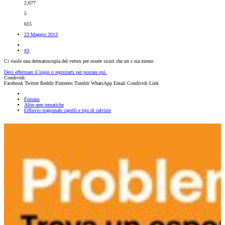
2,677
5
615
23 Maggio 2013
#3
Ci vuole una dermatoscopia del vertex per essere sicuri che nn c sia niente
Devi effettuare il login o registrarti per postare qui.
Condividi:
Facebook
Twitter
Reddit
Pinterest
Tumblr
WhatsApp
Email
Condividi
Link
Forums
Altre aree tematiche
Effluvio stagionale capelli e tipi di calvizie