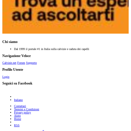
Chi siamo
Dal 1999 il portale #1 in Italia sulla calvizie e caduta dei capelli
Navigazione Veloce
Calvizie.net
Forum
Supporto
Profilo Utente
Login
Seguici su Facebook
Italiano
Contattaci
Termini e Condizioni
Privacy policy
Aiuto
Home
RSS