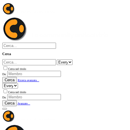
Cerca
Cerca nel titolo
Da:
Cerca
Ricerca avanzata...
Cerca nel titolo
Da:
Cerca
Avanzate...