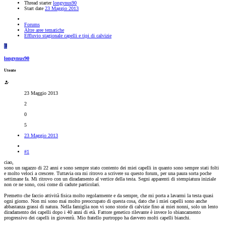
Thread starter
longynus90
Start date
23 Maggio 2013
Forums
Altre aree tematiche
Effluvio stagionale capelli e tipi di calvizie
L
longynus90
Utente
23 Maggio 2013
2
0
5
23 Maggio 2013
#1
ciao,
sono un ragazzo di 22 anni e sono sempre stato contento dei miei capelli in quanto sono sempre stati folti
e molto veloci a crescere. Tuttavia ora mi ritrovo a scrivere su questo forum, per una paura sorta poche
settimane fa. Mi ritrovo con un diradamento al vertice della testa. Segni apparenti di stempiatura iniziale
non ce ne sono, cosi come di cadute particolari.
Premetto che faccio attività fisica molto regolarmente e da sempre, che mi porta a lavarmi la testa quasi
ogni giorno. Non mi sono mai molto preoccupato di questa cosa, dato che i miei capelli sono anche
abbastanza grassi di natura. Nella famiglia non vi sono storie di calvizie fino ai miei nonni, solo un lento
diradamento dei capelli dopo i 40 anni di età. Fattore genetico rilevante è invece lo sbiancamento
progressivo dei capelli in gioventù. Mio fratello purtroppo ha davvero molti capelli bianchi.