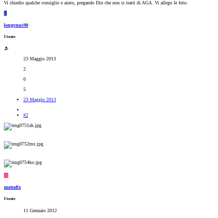
Vi chiedio qualche consiglio e aiuto, pregando Dio che non si tratti di AGA. Vi allego le foto:
L
longynus90
Utente
23 Maggio 2013
2
0
5
23 Maggio 2013
#2
M
mattafix
Utente
11 Gennaio 2012