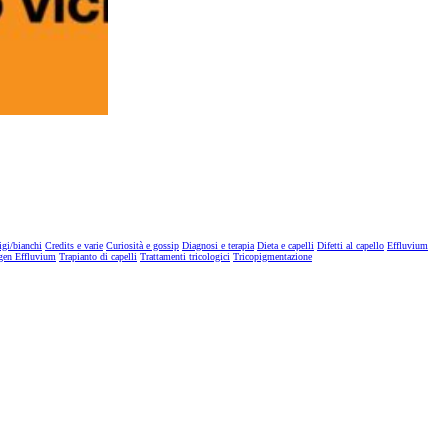
igi/bianchi
Credits e varie
Curiosità e gossip
Diagnosi e terapia
Dieta e capelli
Difetti al capello
Effluvium
gen Effluvium
Trapianto di capelli
Trattamenti tricologici
Tricopigmentazione