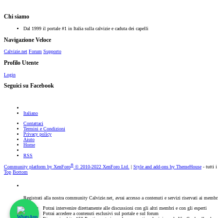
Chi siamo
Dal 1999 il portale #1 in Italia sulla calvizie e caduta dei capelli
Navigazione Veloce
Calvizie.net
Forum
Supporto
Profilo Utente
Login
Seguici su Facebook
Italiano
Contattaci
Termini e Condizioni
Privacy policy
Aiuto
Home
RSS
®
Community platform by XenForo
© 2010-2022 XenForo Ltd.
|
Style and add-ons by ThemeHouse
- tutti i
Top
Bottom
Registrati alla nostra community Calvizie.net, avrai accesso a contenuti e servizi riservati ai membr
Potrai intervenire direttamente alle discussioni con gli altri membri e con gli esperti
Potrai accedere a contenuti esclusivi sul portale e sul forum