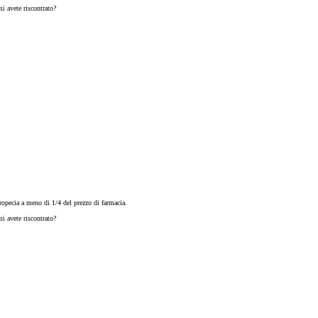
i avete riscontrato?
opecia a meno di 1/4 del prezzo di farmacia.
i avete riscontrato?