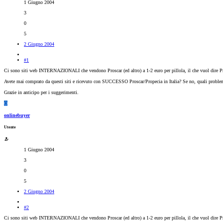
1 Giugno 2004
3
0
5
2 Giugno 2004
#1
Ci sono siti web INTERNAZIONALI che vendono Proscar (ed altro) a 1-2 euro per pillola, il che vuol dire Pr
Avete mai comprato da questi siti e ricevuto con SUCCESSO Proscar/Propecia in Italia? Se no, quali problem
Grazie in anticipo per i suggerimenti.
O
onlinebuyer
Utente
1 Giugno 2004
3
0
5
2 Giugno 2004
#2
Ci sono siti web INTERNAZIONALI che vendono Proscar (ed altro) a 1-2 euro per pillola, il che vuol dire Pr