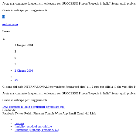
Avete mai comprato da questi siti e ricevuto con SUCCESSO Proscar/Propecia in Italia? Se no, quali problem
Grazie in anticipo per i suggerimenti.
O
onlinebuyer
Utente
1 Giugno 2004
3
0
5
2 Giugno 2004
#3
Ci sono siti web INTERNAZIONALI che vendono Proscar (ed altro) a 1-2 euro per pillola, il che vuol dire Pr
Avete mai comprato da questi siti e ricevuto con SUCCESSO Proscar/Propecia in Italia? Se no, quali problem
Grazie in anticipo per i suggerimenti.
Devi effettuare il login o registrarti per postare qui.
Condividi:
Facebook
Twitter
Reddit
Pinterest
Tumblr
WhatsApp
Email
Condividi
Link
Forums
I migliori prodotti anticalvizie
Finasteride (Propecia, Proscar & C.)