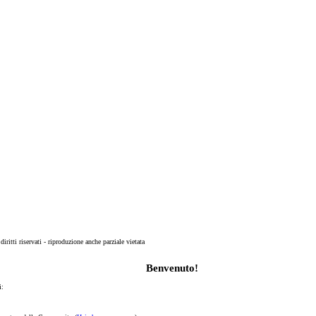
 diritti riservati - riproduzione anche parziale vietata
Benvenuto!
i: