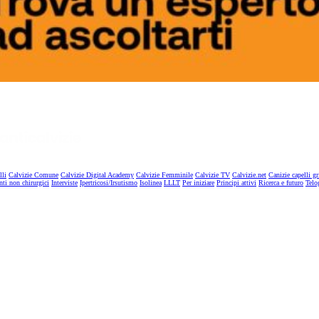
lli
Calvizie Comune
Calvizie Digital Academy
Calvizie Femminile
Calvizie TV
Calvizie.net
Canizie capelli gr
nti non chirurgici
Interviste
Ipertricosi/Irsutismo
Isolinea
LLLT
Per iniziare
Principi attivi
Ricerca e futuro
Telo