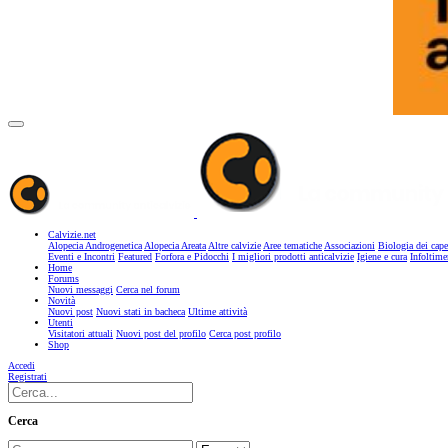
Calvizie.net
Alopecia Androgenetica
Alopecia Areata
Altre calvizie
Aree tematiche
Associazioni
Biologia dei cape
Eventi e Incontri
Featured
Forfora e Pidocchi
I migliori prodotti anticalvizie
Igiene e cura
Infoltime
Home
Forums
Nuovi messaggi
Cerca nel forum
Novità
Nuovi post
Nuovi stati in bacheca
Ultime attività
Utenti
Visitatori attuali
Nuovi post del profilo
Cerca post profilo
Shop
Accedi
Registrati
Cerca