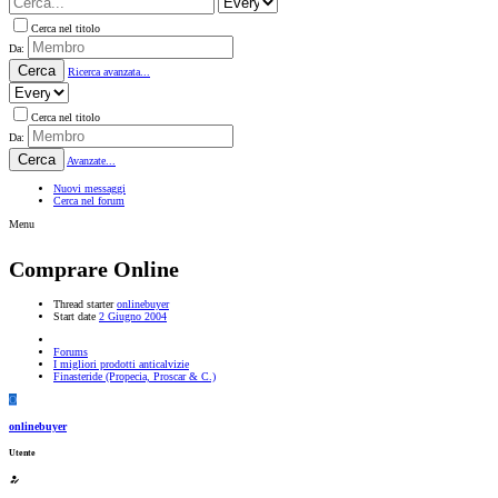
Cerca nel titolo
Da:
Cerca
Ricerca avanzata...
Cerca nel titolo
Da:
Cerca
Avanzate...
Nuovi messaggi
Cerca nel forum
Menu
Comprare Online
Thread starter
onlinebuyer
Start date
2 Giugno 2004
Forums
I migliori prodotti anticalvizie
Finasteride (Propecia, Proscar & C.)
O
onlinebuyer
Utente