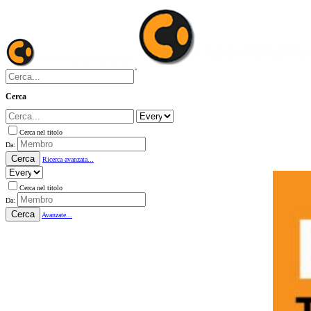
Cerca
Cerca nel titolo
Da:
Cerca
Ricerca avanzata...
Cerca nel titolo
Da:
Cerca
Avanzate...