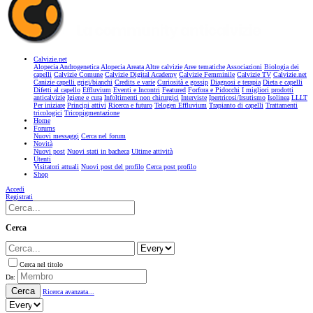
Calvizie.net
Alopecia Androgenetica
Alopecia Areata
Altre calvizie
Aree tematiche
Associazioni
Biologia dei
capelli
Calvizie Comune
Calvizie Digital Academy
Calvizie Femminile
Calvizie TV
Calvizie.net
Canizie capelli grigi/bianchi
Credits e varie
Curiosità e gossip
Diagnosi e terapia
Dieta e capelli
Difetti al capello
Effluvium
Eventi e Incontri
Featured
Forfora e Pidocchi
I migliori prodotti
anticalvizie
Igiene e cura
Infoltimenti non chirurgici
Interviste
Ipertricosi/Irsutismo
Isolinea
LLLT
Per iniziare
Principi attivi
Ricerca e futuro
Telogen Effluvium
Trapianto di capelli
Trattamenti
tricologici
Tricopigmentazione
Home
Forums
Nuovi messaggi
Cerca nel forum
Novità
Nuovi post
Nuovi stati in bacheca
Ultime attività
Utenti
Visitatori attuali
Nuovi post del profilo
Cerca post profilo
Shop
Accedi
Registrati
Cerca
Cerca nel titolo
Da:
Cerca
Ricerca avanzata...