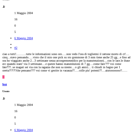
1 Maggio 2004
16
0
5
6 Maggio 2004
#2
ciao a tutti!...........tutte le informazioni sono oro.....non vedo l'ora di togliermi il rattone morto di cr!....
cmq...stavo pensando.....visto che il mio one pick su sto gommone di 3 mm tiene anche 25 gg...e fino ad
ora ho viaggiato anche 2...3 settimane senza accorgermene(dico per la manutenzione)....con le lace.le ibase
ecc quando staro' via 3 settimane....e queste hanno manutenzioni di 7 gg....come faro'??? voi come
fate?!?!..se magari sei via con la ragazza che non sa niente....o gli amici... ti chiudi in bagno per 1
oretta?!?!?!?che pensano!?!? voi come vi gestite in vacanza??.....colle piu' potenti??....aiutooooooo!!......
H
hoz
Utente
1 Maggio 2004
16
0
5
6 Maggio 2004