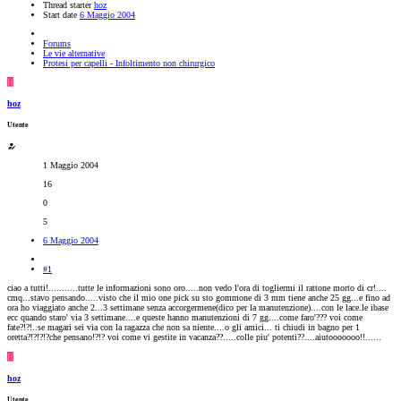
Thread starter
hoz
Start date
6 Maggio 2004
Forums
Le vie alternative
Protesi per capelli - Infoltimento non chirurgico
H
hoz
Utente
1 Maggio 2004
16
0
5
6 Maggio 2004
#1
ciao a tutti!...........tutte le informazioni sono oro.....non vedo l'ora di togliermi il rattone morto di cr!....
cmq...stavo pensando.....visto che il mio one pick su sto gommone di 3 mm tiene anche 25 gg...e fino ad
ora ho viaggiato anche 2...3 settimane senza accorgermene(dico per la manutenzione)....con le lace.le ibase
ecc quando staro' via 3 settimane....e queste hanno manutenzioni di 7 gg....come faro'??? voi come
fate?!?!..se magari sei via con la ragazza che non sa niente....o gli amici... ti chiudi in bagno per 1
oretta?!?!?!?che pensano!?!? voi come vi gestite in vacanza??.....colle piu' potenti??....aiutooooooo!!......
H
hoz
Utente