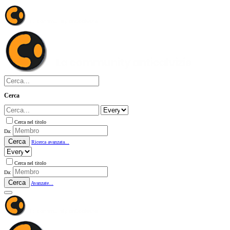
Cerca
Cerca nel titolo
Da:
Cerca
Ricerca avanzata...
Cerca nel titolo
Da:
Cerca
Avanzate...