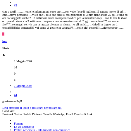
#3
ciao a tutti!...........tutte le informazioni sono oro.....non vedo l'ora di togliermi il rattone morto di cr!....
cmq...stavo pensando.....visto che il mio one pick su sto gommone di 3 mm tiene anche 25 gg...e fino ad
ora ho viaggiato anche 2...3 settimane senza accorgermene(dico per la manutenzione)....con le lace.le ibase
ecc quando staro' via 3 settimane....e queste hanno manutenzioni di 7 gg....come faro'??? voi come
fate?!?!..se magari sei via con la ragazza che non sa niente....o gli amici... ti chiudi in bagno per 1
oretta?!?!?!?che pensano!?!? voi come vi gestite in vacanza??.....colle piu' potenti??....aiutooooooo!!......
H
hoz
Utente
1 Maggio 2004
16
0
5
7 Maggio 2004
#4
grazieeee robby!!
Devi effettuare il login o registrarti per postare qui.
Condividi:
Facebook
Twitter
Reddit
Pinterest
Tumblr
WhatsApp
Email
Condividi
Link
Forums
Le vie alternative
Protesi per capelli - Infoltimento non chirurgico