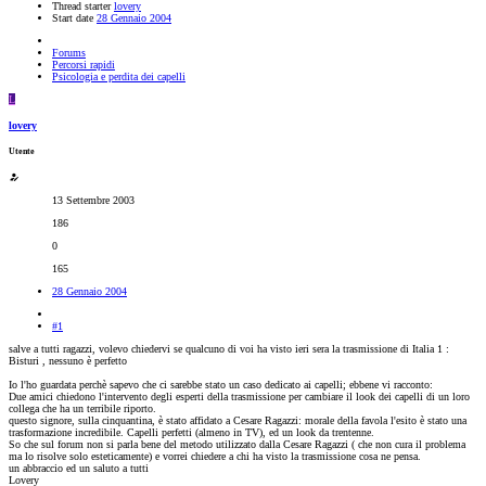
Thread starter
lovery
Start date
28 Gennaio 2004
Forums
Percorsi rapidi
Psicologia e perdita dei capelli
L
lovery
Utente
13 Settembre 2003
186
0
165
28 Gennaio 2004
#1
salve a tutti ragazzi, volevo chiedervi se qualcuno di voi ha visto ieri sera la trasmissione di Italia 1 :
Bisturi , nessuno è perfetto
Io l'ho guardata perchè sapevo che ci sarebbe stato un caso dedicato ai capelli; ebbene vi racconto:
Due amici chiedono l'intervento degli esperti della trasmissione per cambiare il look dei capelli di un loro
collega che ha un terribile riporto.
questo signore, sulla cinquantina, è stato affidato a Cesare Ragazzi: morale della favola l'esito è stato una
trasformazione incredibile. Capelli perfetti (almeno in TV), ed un look da trentenne.
So che sul forum non si parla bene del metodo utilizzato dalla Cesare Ragazzi ( che non cura il problema
ma lo risolve solo esteticamente) e vorrei chiedere a chi ha visto la trasmissione cosa ne pensa.
un abbraccio ed un saluto a tutti
Lovery