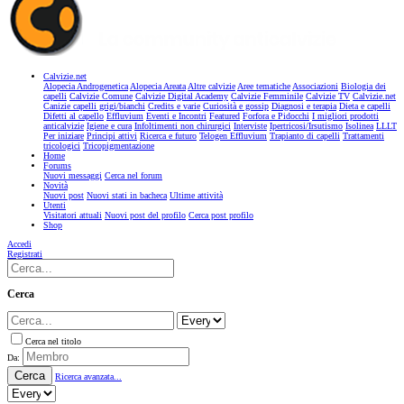
Calvizie.net
Alopecia Androgenetica
Alopecia Areata
Altre calvizie
Aree tematiche
Associazioni
Biologia dei
capelli
Calvizie Comune
Calvizie Digital Academy
Calvizie Femminile
Calvizie TV
Calvizie.net
Canizie capelli grigi/bianchi
Credits e varie
Curiosità e gossip
Diagnosi e terapia
Dieta e capelli
Difetti al capello
Effluvium
Eventi e Incontri
Featured
Forfora e Pidocchi
I migliori prodotti
anticalvizie
Igiene e cura
Infoltimenti non chirurgici
Interviste
Ipertricosi/Irsutismo
Isolinea
LLLT
Per iniziare
Principi attivi
Ricerca e futuro
Telogen Effluvium
Trapianto di capelli
Trattamenti
tricologici
Tricopigmentazione
Home
Forums
Nuovi messaggi
Cerca nel forum
Novità
Nuovi post
Nuovi stati in bacheca
Ultime attività
Utenti
Visitatori attuali
Nuovi post del profilo
Cerca post profilo
Shop
Accedi
Registrati
Cerca
Cerca nel titolo
Da:
Cerca
Ricerca avanzata...