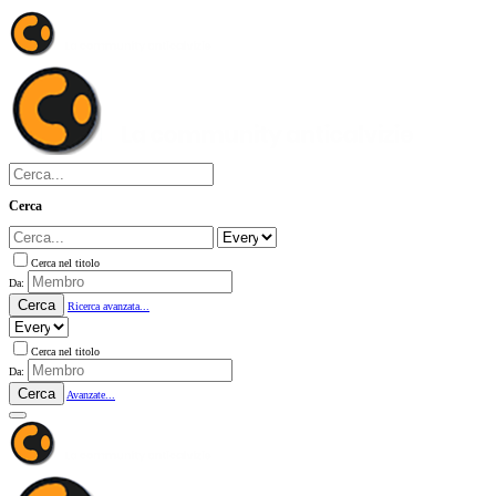
Cerca
Cerca nel titolo
Da:
Cerca
Ricerca avanzata...
Cerca nel titolo
Da:
Cerca
Avanzate...