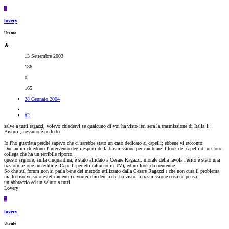
L
lovery
Utente
13 Settembre 2003
186
0
165
28 Gennaio 2004
#2
salve a tutti ragazzi, volevo chiedervi se qualcuno di voi ha visto ieri sera la trasmissione di Italia 1 :
Bisturi , nessuno è perfetto
Io l'ho guardata perchè sapevo che ci sarebbe stato un caso dedicato ai capelli; ebbene vi racconto:
Due amici chiedono l'intervento degli esperti della trasmissione per cambiare il look dei capelli di un loro
collega che ha un terribile riporto.
questo signore, sulla cinquantina, è stato affidato a Cesare Ragazzi: morale della favola l'esito è stato una
trasformazione incredibile. Capelli perfetti (almeno in TV), ed un look da trentenne.
So che sul forum non si parla bene del metodo utilizzato dalla Cesare Ragazzi ( che non cura il problema
ma lo risolve solo esteticamente) e vorrei chiedere a chi ha visto la trasmissione cosa ne pensa.
un abbraccio ed un saluto a tutti
Lovery
L
lovery
Utente