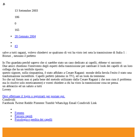
13 Settembre 2003
186
0
165
28 Gennaio 2004
#3
salve a tutti ragazzi, volevo chiedervi se qualcuno di voi ha visto ieri sera la trasmissione di Italia 1 :
Bisturi , nessuno è perfetto
Io l'ho guardata perchè sapevo che ci sarebbe stato un caso dedicato ai capelli; ebbene vi racconto:
Due amici chiedono l'intervento degli esperti della trasmissione per cambiare il look dei capelli di un loro
collega che ha un terribile riporto.
questo signore, sulla cinquantina, è stato affidato a Cesare Ragazzi: morale della favola l'esito è stato una
trasformazione incredibile. Capelli perfetti (almeno in TV), ed un look da trentenne.
So che sul forum non si parla bene del metodo utilizzato dalla Cesare Ragazzi ( che non cura il problema
ma lo risolve solo esteticamente) e vorrei chiedere a chi ha visto la trasmissione cosa ne pensa.
un abbraccio ed un saluto a tutti
Lovery
Devi effettuare il login o registrarti per postare qui.
Condividi:
Facebook
Twitter
Reddit
Pinterest
Tumblr
WhatsApp
Email
Condividi
Link
Forums
Percorsi rapidi
Psicologia e perdita dei capelli