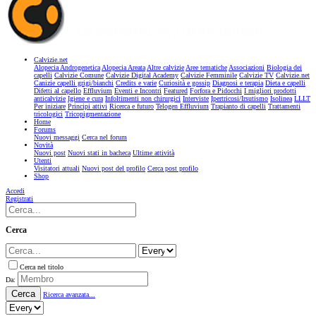
Calvizie.net
Alopecia Androgenetica
Alopecia Areata
Altre calvizie
Aree tematiche
Associazioni
Biologia dei
capelli
Calvizie Comune
Calvizie Digital Academy
Calvizie Femminile
Calvizie TV
Calvizie.net
Canizie capelli grigi/bianchi
Credits e varie
Curiosità e gossip
Diagnosi e terapia
Dieta e capelli
Difetti al capello
Effluvium
Eventi e Incontri
Featured
Forfora e Pidocchi
I migliori prodotti
anticalvizie
Igiene e cura
Infoltimenti non chirurgici
Interviste
Ipertricosi/Irsutismo
Isolinea
LLLT
Per iniziare
Principi attivi
Ricerca e futuro
Telogen Effluvium
Trapianto di capelli
Trattamenti
tricologici
Tricopigmentazione
Home
Forums
Nuovi messaggi
Cerca nel forum
Novità
Nuovi post
Nuovi stati in bacheca
Ultime attività
Utenti
Visitatori attuali
Nuovi post del profilo
Cerca post profilo
Shop
Accedi
Registrati
Cerca
Cerca nel titolo
Da:
Cerca
Ricerca avanzata...