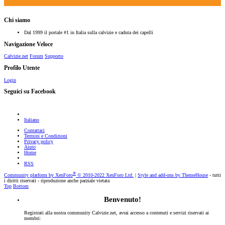
Chi siamo
Dal 1999 il portale #1 in Italia sulla calvizie e caduta dei capelli
Navigazione Veloce
Calvizie.net
Forum
Supporto
Profilo Utente
Login
Seguici su Facebook
Italiano
Contattaci
Termini e Condizioni
Privacy policy
Aiuto
Home
RSS
®
Community platform by XenForo
© 2010-2022 XenForo Ltd.
|
Style and add-ons by ThemeHouse
- tutti
i diritti riservati - riproduzione anche parziale vietata
Top
Bottom
Benvenuto!
Registrati alla nostra community Calvizie.net, avrai accesso a contenuti e servizi riservati ai
membri: