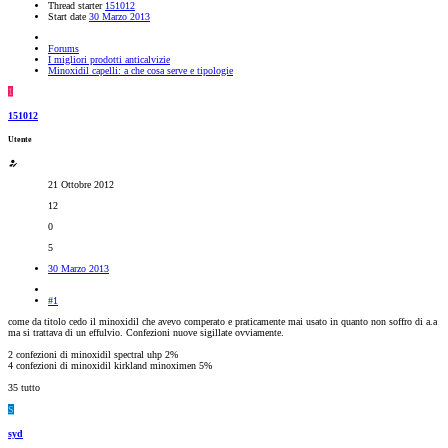
Thread starter
151012
Start date
30 Marzo 2013
Forums
I migliori prodotti anticalvizie
Minoxidil capelli: a che cosa serve e tipologie
1
151012
Utente
21 Ottobre 2012
12
0
5
30 Marzo 2013
#1
come da titolo cedo il minoxidil che avevo comperato e praticamente mai usato in quanto non soffro di a.a
ma si trattava di un effulvio. Confezioni nuove sigillate ovviamente.
2 confezioni di minoxidil spectral uhp 2%
4 confezioni di minoxidil kirkland minoximen 5%
35 tutto
S
syd