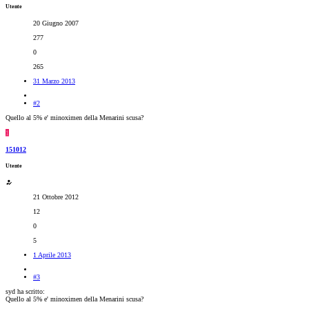
Utente
20 Giugno 2007
277
0
265
31 Marzo 2013
#2
Quello al 5% e' minoximen della Menarini scusa?
1
151012
Utente
21 Ottobre 2012
12
0
5
1 Aprile 2013
#3
syd ha scritto:
Quello al 5% e' minoximen della Menarini scusa?