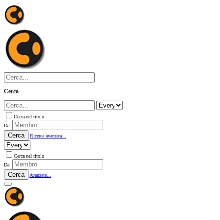
Cerca
Cerca nel titolo
Da:
Cerca
Ricerca avanzata...
Cerca nel titolo
Da:
Cerca
Avanzate...