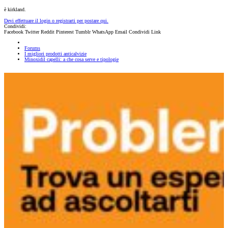
è kirkland.
Devi effettuare il login o registrarti per postare qui.
Condividi:
Facebook
Twitter
Reddit
Pinterest
Tumblr
WhatsApp
Email
Condividi
Link
Forums
I migliori prodotti anticalvizie
Minoxidil capelli: a che cosa serve e tipologie