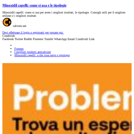
Minoxidil capelli: come si usa e le tipologie
Minoxidil capelli: come si usa per avere i migliori risultati, le tipologie. Consigli utili per il migliore
utilizzo e i migliori risultati
calvizie.net
Devi effettuare il login o registrarti per postare qui.
Condividi:
Facebook
Twitter
Reddit
Pinterest
Tumblr
WhatsApp
Email
Condividi
Link
Forums
I migliori prodotti anticalvizie
Minoxidil capelli: a che cosa serve e tipologie