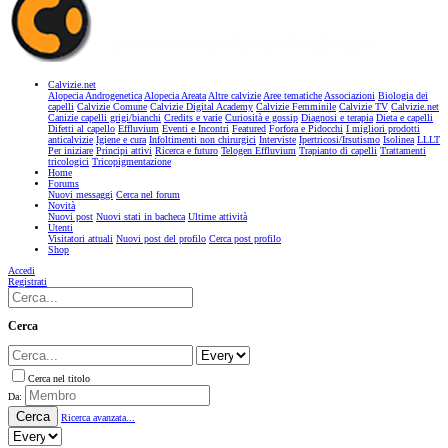
Calvizie.net
Alopecia Androgenetica
Alopecia Areata
Altre calvizie
Aree tematiche
Associazioni
Biologia dei
capelli
Calvizie Comune
Calvizie Digital Academy
Calvizie Femminile
Calvizie TV
Calvizie.net
Canizie capelli grigi/bianchi
Credits e varie
Curiosità e gossip
Diagnosi e terapia
Dieta e capelli
Difetti al capello
Effluvium
Eventi e Incontri
Featured
Forfora e Pidocchi
I migliori prodotti
anticalvizie
Igiene e cura
Infoltimenti non chirurgici
Interviste
Ipertricosi/Irsutismo
Isolinea
LLLT
Per iniziare
Principi attivi
Ricerca e futuro
Telogen Effluvium
Trapianto di capelli
Trattamenti
tricologici
Tricopigmentazione
Home
Forums
Nuovi messaggi
Cerca nel forum
Novità
Nuovi post
Nuovi stati in bacheca
Ultime attività
Utenti
Visitatori attuali
Nuovi post del profilo
Cerca post profilo
Shop
Accedi
Registrati
Cerca
Cerca nel titolo
Da:
Cerca
Ricerca avanzata...