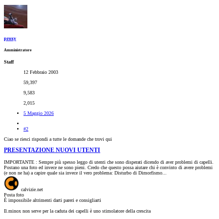
proxy
Amministratore
Staff
12 Febbraio 2003
59,397
9,583
2,015
5 Maggio 2026
#2
Ciao se riesci rispondi a tutte le domande che trovi qui
PRESENTAZIONE NUOVI UTENTI
IMPORTANTE : Sempre più spesso leggo di utenti che sono disperati dicendo di aver problemi di capelli.
Postano una foto ed invece ne sono pieni. Credo che questo possa aiutare chi è convinto di avere problemi
(e non ne ha) a capire quale sia invece il vero problema: Disturbo di Dimorfismo...
calvizie.net
Posta foto
È impossibile altrimenti darti pareri e consigliarti
Il.minox non serve per la caduta dei capelli è uno stimolatore della crescita