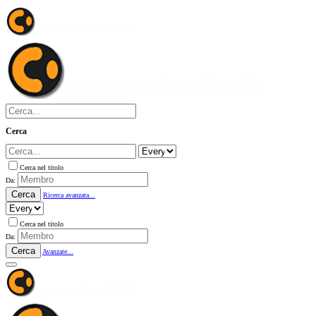
Cerca
Cerca nel titolo
Da:
Cerca
Ricerca avanzata...
Cerca nel titolo
Da:
Cerca
Avanzate...