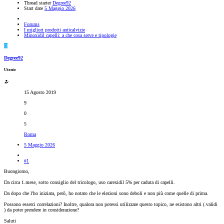
Thread starter
Degree92
Start date
5 Maggio 2026
Forums
I migliori prodotti anticalvizie
Minoxidil capelli: a che cosa serve e tipologie
D
Degree92
Utente
15 Agosto 2019
9
0
5
Roma
5 Maggio 2026
#1
Buongiorno,
Da circa 1.mese, sotto consiglio del tricologo, uso carexidil 5% per caduta di capelli.
Da dopo che l'ho iniziata, però, ho notato che le elezioni sono deboli e non più come quelle di prima.
Possono esserci correlazioni? Inoltre, qualora non potessi utilizzare questo topico, ne esistono altri (.validi
) da poter prendere in considerazione?
Saluti