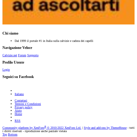
Chi siamo
Dal 1999 il portale #1 in Italia sulla calvizie e caduta dei capelli
Navigazione Veloce
Calvizie.net
Forum
Supporto
Profilo Utente
Login
Seguici su Facebook
Italiano
Contattaci
Termini e Condizioni
Privacy policy
Aiuto
Home
RSS
®
Community platform by XenForo
© 2010-2022 XenForo Ltd.
|
Style and add-ons by ThemeHouse
- tutti
i diritti riservati - riproduzione anche parziale vietata
Top
Bottom