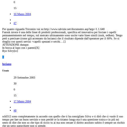
0
15
10 Marzo 2004
#7
Per quanto riguarda Tricomin vai su:http://www.calvizie.net/documento.asp?args=1.1.640
Farouk invece è una delle linee di prodotti professionali, specifica ed innovativa per lisciare i capelli
permanentemente nel tempo; sul mercato ultimamente sono uscite varie linee simili (rusk, redken). Tengo
però a precisare (come già accennato da luciano) che il risultato dipende dall'operatore per il 60%. Se si
sbaglia con questi servizi =capelli spezzati e secchi....[
]
ATTENZIONE dunque.
In bocca al lupo con i parenti[X]
Bye Silvy[cc]
L
luciano
Utente
29 Settembre 2003
30
0
15
17 Marzo 2004
#8
schl512 sono completamente in accordo con quello che ti ha consigliato Silvy e ti dirò che ci vuole il suo
tempo per fare un buon servizio e non perchè ce la tiriamo lunga ma è una questione tcnica e in più mi
sento di dire che non so che tipo di riccio tu ai ma non cercare il diritto assoluto subito è sempre un rischio
che un serio parucchiere non si prende.