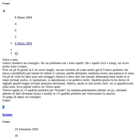
Utente
8 Marzo 2004
4
0
5
8 Marzo 2004
#3
Salve a tutti,
volevo chiedervi un consiglio. Ho un problema con i miei capelli. Ho i capelli ricci e crespi, un riccio
molto forte e strano.
Fino un pò di giorni fa li ho avuti lunghi, ma ero costretto ad usare molto gel (è l’unico prodotto che
riesce a modellarli) per tentare di ridurre il volume, perché altrimenti sembrava avessi una parrucca in testa.
Un pò di volte ho fatto pure uno stiraggio chimico e devo dire che stavano abbastanza bene anche se si
erano rovinati molto, si spezzavano, si annodavano e ne perdevo molti. Qualche giorno fa ho deciso di
tagliarli perché troppo rovinati (pessima decisione). Adesso, anche se non molto corti, mi si appiattiscono
sulla testa. Ecco perché volevo un Vostro aiuto.
Volevo sapere se c’è qualche prodotto per “lisciarli” (in maniera permanente) almeno un po, tentando
almeno di farli diventare mossi e inoltre se c’è qualche prodotto per velocizzarne la crescita.
Vi prego di darmi un consiglio.
Grazie
L
luciano
Utente
29 Settembre 2003
30