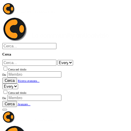
Cerca
Cerca nel titolo
Da:
Cerca
Ricerca avanzata...
Cerca nel titolo
Da:
Cerca
Avanzate...