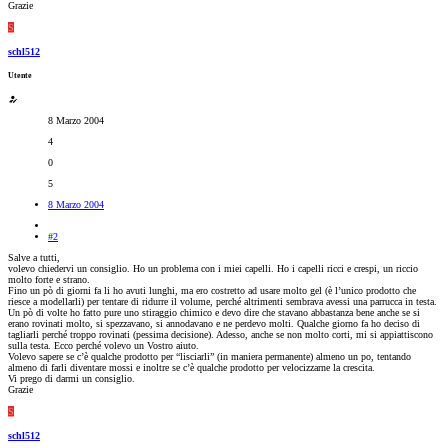
Grazie
S
schl512
Utente
8 Marzo 2004
4
0
5
8 Marzo 2004
#2
Salve a tutti,
volevo chiedervi un consiglio. Ho un problema con i miei capelli. Ho i capelli ricci e crespi, un riccio
molto forte e strano.
Fino un pò di giorni fa li ho avuti lunghi, ma ero costretto ad usare molto gel (è l’unico prodotto che
riesce a modellarli) per tentare di ridurre il volume, perché altrimenti sembrava avessi una parrucca in testa.
Un pò di volte ho fatto pure uno stiraggio chimico e devo dire che stavano abbastanza bene anche se si
erano rovinati molto, si spezzavano, si annodavano e ne perdevo molti. Qualche giorno fa ho deciso di
tagliarli perché troppo rovinati (pessima decisione). Adesso, anche se non molto corti, mi si appiattiscono
sulla testa. Ecco perché volevo un Vostro aiuto.
Volevo sapere se c’è qualche prodotto per “lisciarli” (in maniera permanente) almeno un po, tentando
almeno di farli diventare mossi e inoltre se c’è qualche prodotto per velocizzarne la crescita.
Vi prego di darmi un consiglio.
Grazie
S
schl512