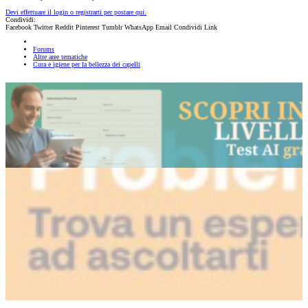
Devi effettuare il login o registrarti per postare qui.
Condividi:
Facebook
Twitter
Reddit
Pinterest
Tumblr
WhatsApp
Email
Condividi
Link
Forums
Altre aree tematiche
Cura e igiene per la bellezza dei capelli