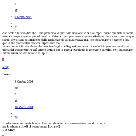
0
15
9 Marzo 2004
#4
ciao schl12 ti devo dire che il tuo problema lo puoi solo risolvere se ai tuoi capelli viene cambiata la forma
naturale crespa e questo procedimento si chiama contropermanente oppure stiratura chimica ecc .. comunque
sappi, che ci sono ultimamente delle tecnologie di stiratura eccezzionali che funzionano e riescono a fare
quello che precedentemente era impossibile ma
innanzi tutto è il parucchiere che deve fare la giusta diagnosi perchè se il capello è in pessime condizioni
prima del trattamento lo sarà ancora peggio poi io questa tecnologia la conosco e chiedimi se ti interessano
informazioni ne sarò felice ciao..[pt]
S
silvy
Utente
9 Ottobre 2003
30
0
15
10 Marzo 2004
#5
X velocizzare la crescita le mie clienti mi dicono che si trovano bene con il tricomin....
per la stiratura chiedi al nostro mago Luciano[
]
Bye Silvy