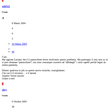
S
schl512
Utente
8 Marzo 2004
4
0
5
10 Marzo 2004
#6
Ciao
Hai ragione Luciano che è il parrucchiere dover risolvermi questo problema. Ma purtroppo il mio non so se
si può chiamare “parrucchiere”, ma sono comunque costretto ad “affidargli” i miei capelli perché legati da
stretta parentela.
Ditemi qualcosa in più su queste nuovo tecniche, consigliatemi.
Che cos’è il tricomin… e il farouk
Aspetto Vostre notizie.
Grazie a tutti
S
silvy
Utente
9 Ottobre 2003
30