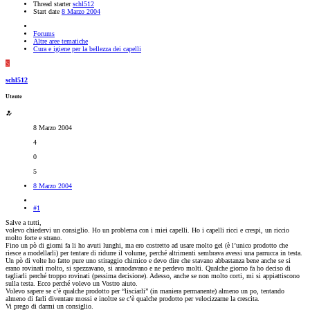
Thread starter
schl512
Start date
8 Marzo 2004
Forums
Altre aree tematiche
Cura e igiene per la bellezza dei capelli
S
schl512
Utente
8 Marzo 2004
4
0
5
8 Marzo 2004
#1
Salve a tutti,
volevo chiedervi un consiglio. Ho un problema con i miei capelli. Ho i capelli ricci e crespi, un riccio
molto forte e strano.
Fino un pò di giorni fa li ho avuti lunghi, ma ero costretto ad usare molto gel (è l’unico prodotto che
riesce a modellarli) per tentare di ridurre il volume, perché altrimenti sembrava avessi una parrucca in testa.
Un pò di volte ho fatto pure uno stiraggio chimico e devo dire che stavano abbastanza bene anche se si
erano rovinati molto, si spezzavano, si annodavano e ne perdevo molti. Qualche giorno fa ho deciso di
tagliarli perché troppo rovinati (pessima decisione). Adesso, anche se non molto corti, mi si appiattiscono
sulla testa. Ecco perché volevo un Vostro aiuto.
Volevo sapere se c’è qualche prodotto per “lisciarli” (in maniera permanente) almeno un po, tentando
almeno di farli diventare mossi e inoltre se c’è qualche prodotto per velocizzarne la crescita.
Vi prego di darmi un consiglio.