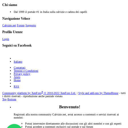
Chi siamo
Dal 1999 il portale #1 in Italia sulla calvizie e caduta dei capelli
Navigazione Veloce
Calvizie.net
Forum
Supporto
Profilo Utente
Login
Seguici su Facebook
Italiano
Contattaci
Termini e Condizioni
Privacy policy
Aiuto
Home
RSS
®
Community platform by XenForo
© 2010-2022 XenForo Ltd.
|
Style and add-ons by ThemeHouse
- tutti
i diritti riservati - riproduzione anche parziale vietata
Top
Bottom
Benvenuto!
Registrati alla nostra community Calvizie.net, avrai accesso a contenuti e servizi riservati ai
membri:
Potrai intervenire direttamente alle discussioni con gli altri membri e con gli esperti
Potrai accedere a contenuti esclusivi sul portale e sul forum