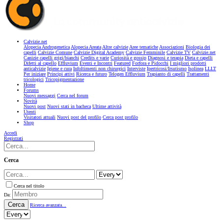
Calvizie.net
Alopecia Androgenetica
Alopecia Areata
Altre calvizie
Aree tematiche
Associazioni
Biologia dei
capelli
Calvizie Comune
Calvizie Digital Academy
Calvizie Femminile
Calvizie TV
Calvizie.net
Canizie capelli grigi/bianchi
Credits e varie
Curiosità e gossip
Diagnosi e terapia
Dieta e capelli
Difetti al capello
Effluvium
Eventi e Incontri
Featured
Forfora e Pidocchi
I migliori prodotti
anticalvizie
Igiene e cura
Infoltimenti non chirurgici
Interviste
Ipertricosi/Irsutismo
Isolinea
LLLT
Per iniziare
Principi attivi
Ricerca e futuro
Telogen Effluvium
Trapianto di capelli
Trattamenti
tricologici
Tricopigmentazione
Home
Forums
Nuovi messaggi
Cerca nel forum
Novità
Nuovi post
Nuovi stati in bacheca
Ultime attività
Utenti
Visitatori attuali
Nuovi post del profilo
Cerca post profilo
Shop
Accedi
Registrati
Cerca
Cerca nel titolo
Da:
Cerca
Ricerca avanzata...