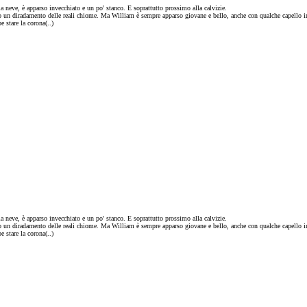
a neve, è apparso invecchiato e un po' stanco. E soprattutto prossimo alla calvizie.
to un diradamento delle reali chiome. Ma William è sempre apparso giovane e bello, anche con qualche capello i
 stare la corona(..)
a neve, è apparso invecchiato e un po' stanco. E soprattutto prossimo alla calvizie.
to un diradamento delle reali chiome. Ma William è sempre apparso giovane e bello, anche con qualche capello i
 stare la corona(..)