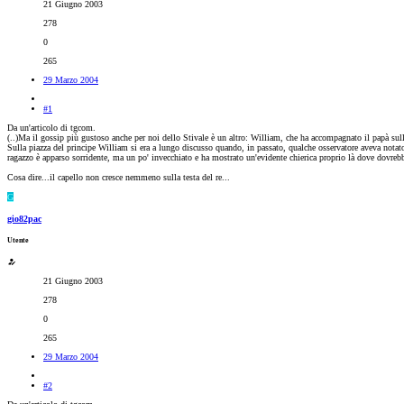
21 Giugno 2003
278
0
265
29 Marzo 2004
#1
Da un'articolo di tgcom.
(..)Ma il gossip più gustoso anche per noi dello Stivale è un altro: William, che ha accompagnato il papà sull
Sulla piazza del principe William si era a lungo discusso quando, in passato, qualche osservatore aveva nota
ragazzo è apparso sorridente, ma un po' invecchiato e ha mostrato un'evidente chierica proprio là dove dovrebbe
Cosa dire...il capello non cresce nemmeno sulla testa del re...
G
gio82pac
Utente
21 Giugno 2003
278
0
265
29 Marzo 2004
#2