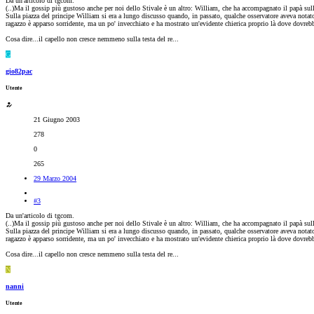
Da un'articolo di tgcom.
(..)Ma il gossip più gustoso anche per noi dello Stivale è un altro: William, che ha accompagnato il papà sull
Sulla piazza del principe William si era a lungo discusso quando, in passato, qualche osservatore aveva nota
ragazzo è apparso sorridente, ma un po' invecchiato e ha mostrato un'evidente chierica proprio là dove dovrebbe
Cosa dire...il capello non cresce nemmeno sulla testa del re...
G
gio82pac
Utente
21 Giugno 2003
278
0
265
29 Marzo 2004
#3
Da un'articolo di tgcom.
(..)Ma il gossip più gustoso anche per noi dello Stivale è un altro: William, che ha accompagnato il papà sull
Sulla piazza del principe William si era a lungo discusso quando, in passato, qualche osservatore aveva nota
ragazzo è apparso sorridente, ma un po' invecchiato e ha mostrato un'evidente chierica proprio là dove dovrebbe
Cosa dire...il capello non cresce nemmeno sulla testa del re...
N
nanni
Utente