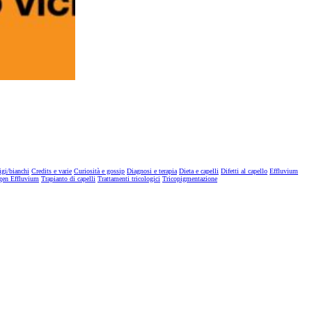
igi/bianchi
Credits e varie
Curiosità e gossip
Diagnosi e terapia
Dieta e capelli
Difetti al capello
Effluvium
gen Effluvium
Trapianto di capelli
Trattamenti tricologici
Tricopigmentazione