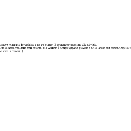
a neve, è apparso invecchiato e un po' stanco. E soprattutto prossimo alla calvizie.
to un diradamento delle reali chiome. Ma William è sempre apparso giovane e bello, anche con qualche capello i
 stare la corona(..)