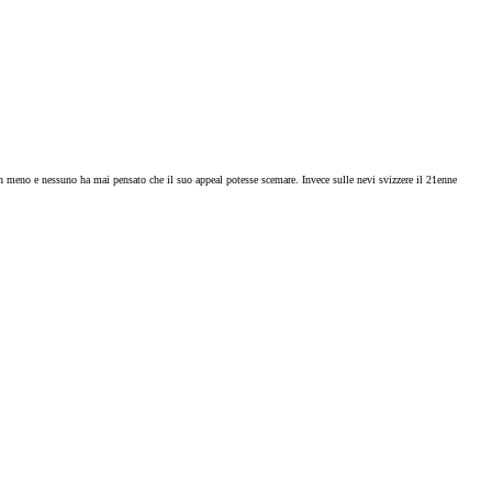
n meno e nessuno ha mai pensato che il suo appeal potesse scemare. Invece sulle nevi svizzere il 21enne