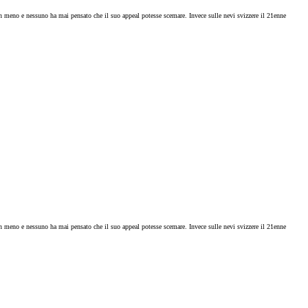
n meno e nessuno ha mai pensato che il suo appeal potesse scemare. Invece sulle nevi svizzere il 21enne
n meno e nessuno ha mai pensato che il suo appeal potesse scemare. Invece sulle nevi svizzere il 21enne