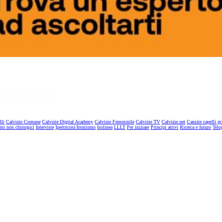
lli
Calvizie Comune
Calvizie Digital Academy
Calvizie Femminile
Calvizie TV
Calvizie.net
Canizie capelli gr
nti non chirurgici
Interviste
Ipertricosi/Irsutismo
Isolinea
LLLT
Per iniziare
Principi attivi
Ricerca e futuro
Telo