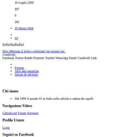
16 Luglio 2003
407
0
265
29 Marzo 2004
#4
[tp][tp][tp][tp][tp]
Devi effettuare il login o registrarti per postare qui.
Condividi:
Facebook
Twitter
Reddit
Pinterest
Tumblr
WhatsApp
Email
Condividi
Link
Forums
Altre aree tematiche
Gossip & off-topic
Chi siamo
Dal 1999 il portale #1 in Italia sulla calvizie e caduta dei capelli
Navigazione Veloce
Calvizie.net
Forum
Supporto
Profilo Utente
Login
Seguici su Facebook