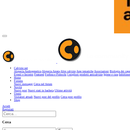
Calvizie.net
Alopecia Androgenetica
Alopecia Areata
Altre calvizie
Aree tematiche
Associazioni
Biologia dei cape
Eventi e Incontri
Featured
Forfora e Pidocchi
I migliori prodotti anticalvizie
Igiene e cura
Infoltime
Home
Forums
Nuovi messaggi
Cerca nel forum
Novità
Nuovi post
Nuovi stati in bacheca
Ultime attività
Utenti
Visitatori attuali
Nuovi post del profilo
Cerca post profilo
Shop
Accedi
Registrati
Cerca