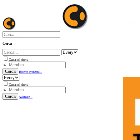
Cerca
Cerca nel titolo
Da:
Cerca
Ricerca avanzata...
Cerca nel titolo
Da:
Cerca
Avanzate...