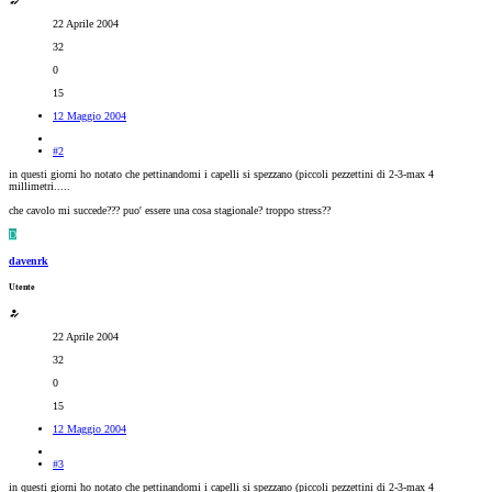
22 Aprile 2004
32
0
15
12 Maggio 2004
#2
in questi giorni ho notato che pettinandomi i capelli si spezzano (piccoli pezzettini di 2-3-max 4
millimetri.....
che cavolo mi succede??? puo' essere una cosa stagionale? troppo stress??
D
davenrk
Utente
22 Aprile 2004
32
0
15
12 Maggio 2004
#3
in questi giorni ho notato che pettinandomi i capelli si spezzano (piccoli pezzettini di 2-3-max 4