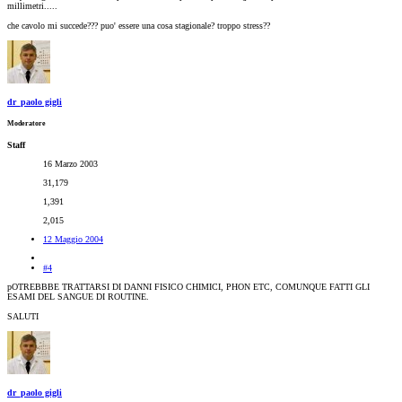
millimetri.....
che cavolo mi succede??? puo' essere una cosa stagionale? troppo stress??
dr_paolo gigli
Moderatore
Staff
16 Marzo 2003
31,179
1,391
2,015
12 Maggio 2004
#4
pOTREBBBE TRATTARSI DI DANNI FISICO CHIMICI, PHON ETC, COMUNQUE FATTI GLI
ESAMI DEL SANGUE DI ROUTINE.
SALUTI
dr_paolo gigli