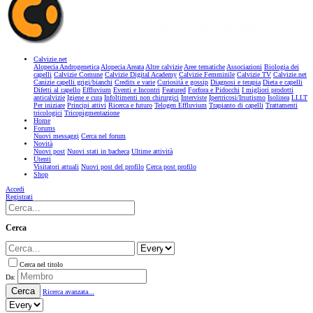
Calvizie.net
Alopecia Androgenetica
Alopecia Areata
Altre calvizie
Aree tematiche
Associazioni
Biologia dei
capelli
Calvizie Comune
Calvizie Digital Academy
Calvizie Femminile
Calvizie TV
Calvizie.net
Canizie capelli grigi/bianchi
Credits e varie
Curiosità e gossip
Diagnosi e terapia
Dieta e capelli
Difetti al capello
Effluvium
Eventi e Incontri
Featured
Forfora e Pidocchi
I migliori prodotti
anticalvizie
Igiene e cura
Infoltimenti non chirurgici
Interviste
Ipertricosi/Irsutismo
Isolinea
LLLT
Per iniziare
Principi attivi
Ricerca e futuro
Telogen Effluvium
Trapianto di capelli
Trattamenti
tricologici
Tricopigmentazione
Home
Forums
Nuovi messaggi
Cerca nel forum
Novità
Nuovi post
Nuovi stati in bacheca
Ultime attività
Utenti
Visitatori attuali
Nuovi post del profilo
Cerca post profilo
Shop
Accedi
Registrati
Cerca
Cerca nel titolo
Da:
Cerca
Ricerca avanzata...