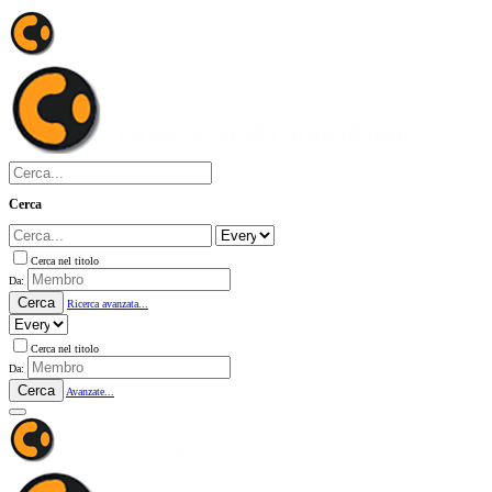
Cerca
Cerca nel titolo
Da:
Cerca
Ricerca avanzata...
Cerca nel titolo
Da:
Cerca
Avanzate...