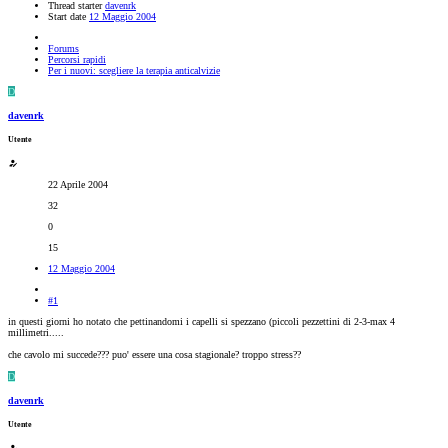
Thread starter
davenrk
Start date
12 Maggio 2004
Forums
Percorsi rapidi
Per i nuovi: scegliere la terapia anticalvizie
D
davenrk
Utente
22 Aprile 2004
32
0
15
12 Maggio 2004
#1
in questi giorni ho notato che pettinandomi i capelli si spezzano (piccoli pezzettini di 2-3-max 4
millimetri.....
che cavolo mi succede??? puo' essere una cosa stagionale? troppo stress??
D
davenrk
Utente