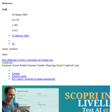
Moderatore
Staff
16 Marzo 2003
31,179
1,391
2,015
12 Maggio 2004
#5
calore, stirature..
saluti
Devi effettuare il login o registrarti per postare qui.
Condividi:
Facebook
Twitter
Reddit
Pinterest
Tumblr
WhatsApp
Email
Condividi
Link
Forums
Percorsi rapidi
Per i nuovi: scegliere la terapia anticalvizie