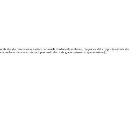
abile che stia cominciando a subire un iniziale diradamento uniforme, che per via della corposità naturale dei
a, anche se dal numero dei tuoi post credo che tu sia già un veterano di questo settore [
]