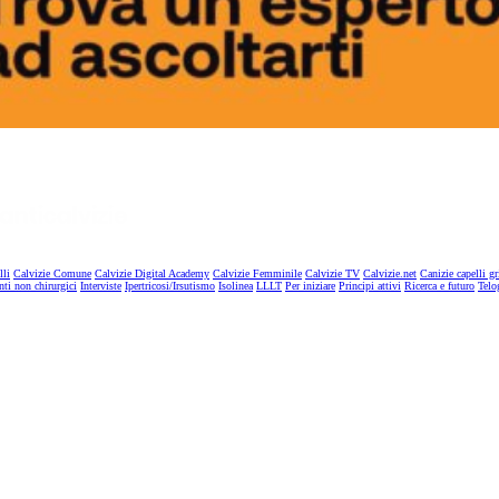
lli
Calvizie Comune
Calvizie Digital Academy
Calvizie Femminile
Calvizie TV
Calvizie.net
Canizie capelli gr
nti non chirurgici
Interviste
Ipertricosi/Irsutismo
Isolinea
LLLT
Per iniziare
Principi attivi
Ricerca e futuro
Telo