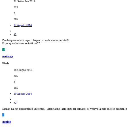
21 Settembre 2012
515
2
265
17 Agosto 2014
#1
Perché quando ho i capelli bagnati si vede molto la cute?!?
E poi quando sono asciutti no?!?
M
matteoga
Utente
18 Giugno 2010
205
2
165
29 Agosto 2014
#2
Magari hai un diradamento uniforme... anche a me, agli inizi del calvario, si vedeva la cute solo se bagnati, 
D
dani88