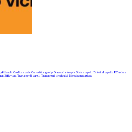
igi/bianchi
Credits e varie
Curiosità e gossip
Diagnosi e terapia
Dieta e capelli
Difetti al capello
Effluvium
gen Effluvium
Trapianto di capelli
Trattamenti tricologici
Tricopigmentazione