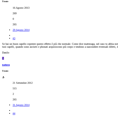
Utente
16 Agosto 2013
269
0
265
29 Agosto 2014
#3
Se hai un buon capello coprente questo effetto è più che normale. Come dice matteoaga, nel caso tu abbia nota
tuoi capelli, quando sono asciutti e phonati acquisiscono più corpo e tendono a nascondere eventuali difetti,
Danilo
N
natura
Utente
21 Settembre 2012
515
2
265
31 Agosto 2014
#4