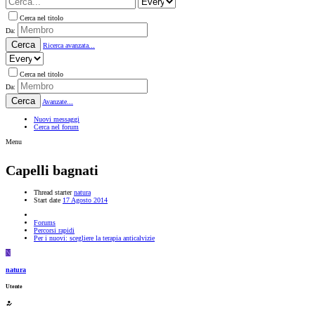
Cerca nel titolo
Da:
Cerca
Ricerca avanzata...
Cerca nel titolo
Da:
Cerca
Avanzate...
Nuovi messaggi
Cerca nel forum
Menu
Capelli bagnati
Thread starter
natura
Start date
17 Agosto 2014
Forums
Percorsi rapidi
Per i nuovi: scegliere la terapia anticalvizie
N
natura
Utente