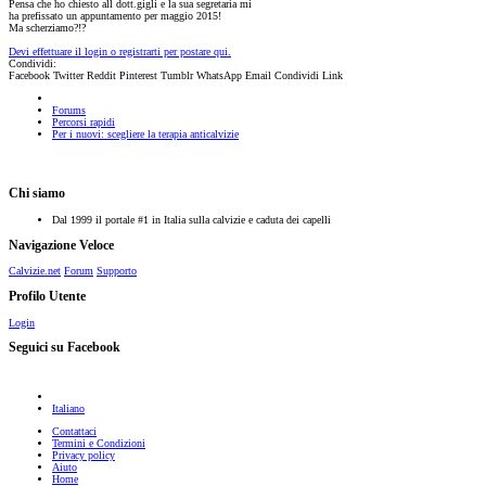
Pensa che ho chiesto all dott.gigli e la sua segretaria mi
ha prefissato un appuntamento per maggio 2015!
Ma scherziamo?!?
Devi effettuare il login o registrarti per postare qui.
Condividi:
Facebook
Twitter
Reddit
Pinterest
Tumblr
WhatsApp
Email
Condividi
Link
Forums
Percorsi rapidi
Per i nuovi: scegliere la terapia anticalvizie
Chi siamo
Dal 1999 il portale #1 in Italia sulla calvizie e caduta dei capelli
Navigazione Veloce
Calvizie.net
Forum
Supporto
Profilo Utente
Login
Seguici su Facebook
Italiano
Contattaci
Termini e Condizioni
Privacy policy
Aiuto
Home