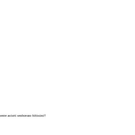
mentre asciutti sembravano foltissimi!!