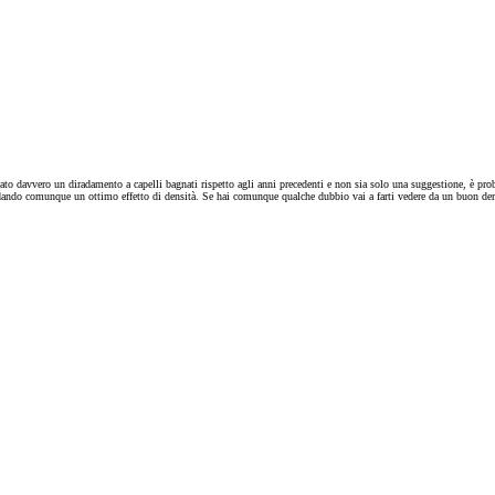
to davvero un diradamento a capelli bagnati rispetto agli anni precedenti e non sia solo una suggestione, è prob
 dando comunque un ottimo effetto di densità. Se hai comunque qualche dubbio vai a farti vedere da un buon derm