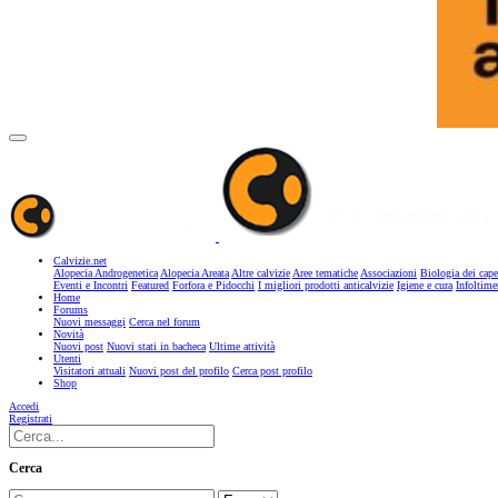
Calvizie.net
Alopecia Androgenetica
Alopecia Areata
Altre calvizie
Aree tematiche
Associazioni
Biologia dei cape
Eventi e Incontri
Featured
Forfora e Pidocchi
I migliori prodotti anticalvizie
Igiene e cura
Infoltime
Home
Forums
Nuovi messaggi
Cerca nel forum
Novità
Nuovi post
Nuovi stati in bacheca
Ultime attività
Utenti
Visitatori attuali
Nuovi post del profilo
Cerca post profilo
Shop
Accedi
Registrati
Cerca