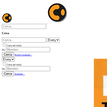
Cerca
Cerca nel titolo
Da:
Cerca
Ricerca avanzata...
Cerca nel titolo
Da:
Cerca
Avanzate...