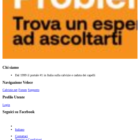
Chi siamo
Dal 1999 il portale #1 in Italia sulla calvizie e caduta dei capelli
Navigazione Veloce
Calvizie.net
Forum
Supporto
Profilo Utente
Login
Seguici su Facebook
Italiano
Contattaci
Termini e Condizioni