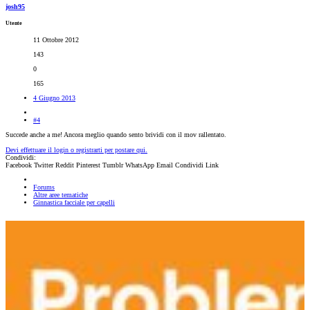
josh95
Utente
11 Ottobre 2012
143
0
165
4 Giugno 2013
#4
Succede anche a me! Ancora meglio quando sento brividi con il mov rallentato.
Devi effettuare il login o registrarti per postare qui.
Condividi:
Facebook
Twitter
Reddit
Pinterest
Tumblr
WhatsApp
Email
Condividi
Link
Forums
Altre aree tematiche
Ginnastica facciale per capelli