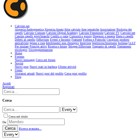
Calvizie.net
Alopecia Androgenetica
Alopecia Areata
Altre calvizie
Aree tematiche
Associazioni
Biologia dei
capelli
Calvizie Comune
Calvizie Digital Academy
Calvizie Femminile
Calvizie TV
Calvizie.net
Canizie capelli grigi/bianchi
Credits e varie
Curiosità e gossip
Diagnosi e terapia
Dieta e capelli
Difetti al capello
Effluvium
Eventi e Incontri
Featured
Forfora e Pidocchi
I migliori prodotti
anticalvizie
Igiene e cura
Infoltimenti non chirurgici
Interviste
Ipertricosi/Irsutismo
Isolinea
LLLT
Per iniziare
Principi attivi
Ricerca e futuro
Telogen Effluvium
Trapianto di capelli
Trattamenti
tricologici
Tricopigmentazione
Home
Forums
Nuovi messaggi
Cerca nel forum
Novità
Nuovi post
Nuovi stati in bacheca
Ultime attività
Utenti
Visitatori attuali
Nuovi post del profilo
Cerca post profilo
Shop
Accedi
Registrati
Cerca
Cerca nel titolo
Da:
Cerca
Ricerca avanzata...