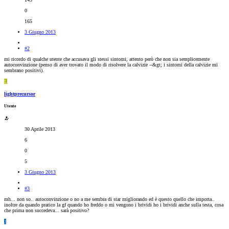
0
165
3 Giugno 2013
#2
mi ricordo di qualche utente che accusava gli stessi sintomi, attento però che non sia semplicemente
autoconvinzione (penso di aver trovato il modo di risolvere la calvizie --&gt; i sintomi della calvizie mi
sembrano positivi).
L
lightprecursor
Utente
30 Aprile 2013
6
0
5
3 Giugno 2013
#3
mh... non so.. autoconvinzione o no a me sembra di star migliorando ed è questo quello che importa..
inoltre da quando pratico la gf quando ho freddo o mi vengono i brividi ho i brividi anche sulla testa, cosa
che prima non succedeva... sarà positivo?
J