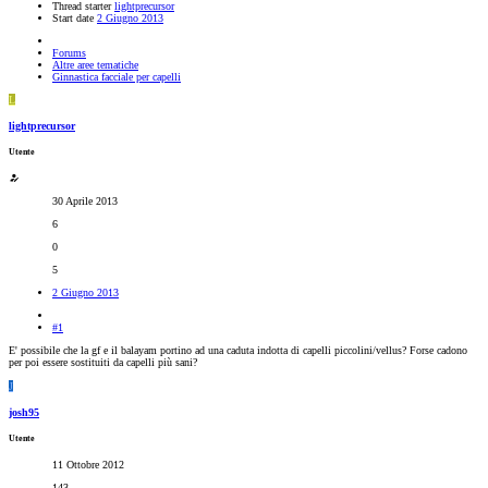
Thread starter
lightprecursor
Start date
2 Giugno 2013
Forums
Altre aree tematiche
Ginnastica facciale per capelli
L
lightprecursor
Utente
30 Aprile 2013
6
0
5
2 Giugno 2013
#1
E' possibile che la gf e il balayam portino ad una caduta indotta di capelli piccolini/vellus? Forse cadono
per poi essere sostituiti da capelli più sani?
J
josh95
Utente
11 Ottobre 2012
143