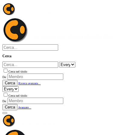
Cerca
Cerca nel titolo
Da:
Cerca
Ricerca avanzata...
Cerca nel titolo
Da:
Cerca
Avanzate...