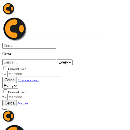
Cerca
Cerca nel titolo
Da:
Cerca
Ricerca avanzata...
Cerca nel titolo
Da:
Cerca
Avanzate...