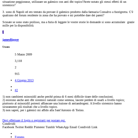
situazione peggiorasse, utilizzare un galenico con anti dht topico?Avete notato gli stessi effetti di un
sistemico?
3. sono di Napoli ed ero tentato da provare il galenico prodotto dalla farmacia Consalvo a fuorigrotta. C'è
qualcuno del forum residente in zona che ha provato e mi potrebbe dare dei pareri?
Scusate se sono stato prolisso, ma a furia di leggere le vostre storie le domande si sono accumulate
grazie
mille per la disponibilità.
J
jamesflipper
Utente
5 Marzo 2009
3,118
2
915
4 Giugno 2013
#2
1) non cambierei minoxidil anche perchè prima di 6 mesi difficile tirare delle conclusioni.
2) esistono anche anti dht sistemici naturali come serenoa, lascere perdere di usarli a livello topico;
piuttosto al minoxidil potresti affiancare una lozione di antiandrogeni. A livello sistemico hanno
sicuramente più risultati che a livello topico.
3) non saprei, per i galenici mi affido alla Sant'Antonio di Torino.
Devi effettuare il login o registrarti per postare qui.
Condividi:
Facebook
Twitter
Reddit
Pinterest
Tumblr
WhatsApp
Email
Condividi
Link
Forums