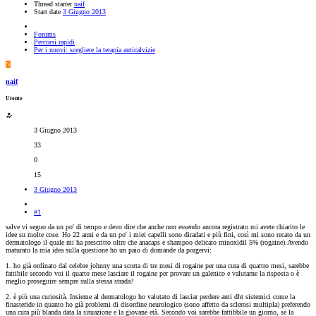
Thread starter
naif
Start date
3 Giugno 2013
Forums
Percorsi rapidi
Per i nuovi: scegliere la terapia anticalvizie
N
naif
Utente
3 Giugno 2013
33
0
15
3 Giugno 2013
#1
salve vi seguo da un po' di tempo e devo dire che anche non essendo ancora registrato mi avete chiarito le
idee su molte cose. Ho 22 anni e da un po' i miei capelli sono diradati e più fini, così mi sono recato da un
dermatologo il quale mi ha prescritto oltre che anacaps e shampoo delicato minoxidil 5% (rogaine).Avendo
maturato la mia idea sulla questione ho un paio di domande da porgervi:
1. ho già ordinato dal celebre johnny una scorta di tre mesi di rogaine per una cura di quattro mesi, sarebbe
fattibile secondo voi il quarto mese lasciare il rogaine per provare un galenico e valutarne la risposta o è
meglio proseguire sempre sulla stessa strada?
2. è più una curiosità. Insieme al dermatologo ho valutato di lasciar perdere anti dht sistemici come la
finasteride in quanto ho già problemi di disordine neurologico (sono affetto da sclerosi multipla) preferendo
una cura più blanda data la situazione e la giovane età. Secondo voi sarebbe fattibbile un giorno, se la