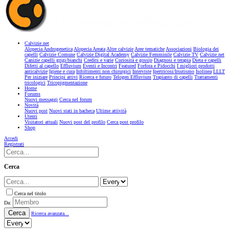
Calvizie.net
Alopecia Androgenetica
Alopecia Areata
Altre calvizie
Aree tematiche
Associazioni
Biologia dei
capelli
Calvizie Comune
Calvizie Digital Academy
Calvizie Femminile
Calvizie TV
Calvizie.net
Canizie capelli grigi/bianchi
Credits e varie
Curiosità e gossip
Diagnosi e terapia
Dieta e capelli
Difetti al capello
Effluvium
Eventi e Incontri
Featured
Forfora e Pidocchi
I migliori prodotti
anticalvizie
Igiene e cura
Infoltimenti non chirurgici
Interviste
Ipertricosi/Irsutismo
Isolinea
LLLT
Per iniziare
Principi attivi
Ricerca e futuro
Telogen Effluvium
Trapianto di capelli
Trattamenti
tricologici
Tricopigmentazione
Home
Forums
Nuovi messaggi
Cerca nel forum
Novità
Nuovi post
Nuovi stati in bacheca
Ultime attività
Utenti
Visitatori attuali
Nuovi post del profilo
Cerca post profilo
Shop
Accedi
Registrati
Cerca
Cerca nel titolo
Da:
Cerca
Ricerca avanzata...