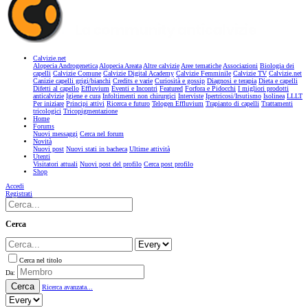
Calvizie.net
Alopecia Androgenetica
Alopecia Areata
Altre calvizie
Aree tematiche
Associazioni
Biologia dei
capelli
Calvizie Comune
Calvizie Digital Academy
Calvizie Femminile
Calvizie TV
Calvizie.net
Canizie capelli grigi/bianchi
Credits e varie
Curiosità e gossip
Diagnosi e terapia
Dieta e capelli
Difetti al capello
Effluvium
Eventi e Incontri
Featured
Forfora e Pidocchi
I migliori prodotti
anticalvizie
Igiene e cura
Infoltimenti non chirurgici
Interviste
Ipertricosi/Irsutismo
Isolinea
LLLT
Per iniziare
Principi attivi
Ricerca e futuro
Telogen Effluvium
Trapianto di capelli
Trattamenti
tricologici
Tricopigmentazione
Home
Forums
Nuovi messaggi
Cerca nel forum
Novità
Nuovi post
Nuovi stati in bacheca
Ultime attività
Utenti
Visitatori attuali
Nuovi post del profilo
Cerca post profilo
Shop
Accedi
Registrati
Cerca
Cerca nel titolo
Da:
Cerca
Ricerca avanzata...