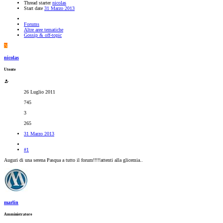
Thread starter
nicolas
Start date
31 Marzo 2013
Forums
Altre aree tematiche
Gossip & off-topic
N
nicolas
Utente
26 Luglio 2011
745
3
265
31 Marzo 2013
#1
Auguri di una serena Pasqua a tutto il forum!!!!!attenti alla glicemia..
marlin
Amministratore