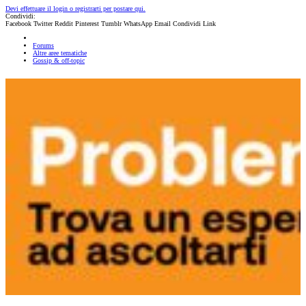
Devi effettuare il login o registrarti per postare qui.
Condividi:
Facebook
Twitter
Reddit
Pinterest
Tumblr
WhatsApp
Email
Condividi
Link
Forums
Altre aree tematiche
Gossip & off-topic