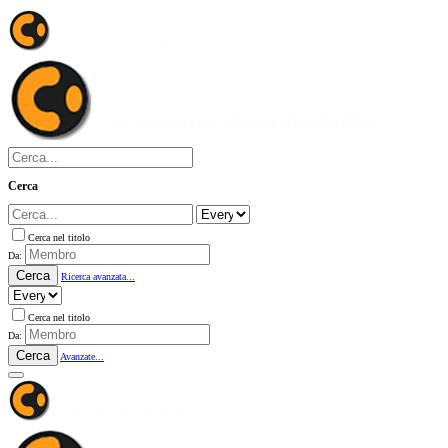
Cerca
Cerca nel titolo
Da:
Cerca
Ricerca avanzata...
Cerca nel titolo
Da:
Cerca
Avanzate...