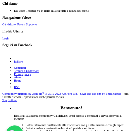
Chi siamo
Dal 1999 il portale #1 in Italia sulla calvizie e caduta dei capelli
Navigazione Veloce
Calvizie.net
Forum
Supporto
Profilo Utente
Login
Seguici su Facebook
Italiano
Contattaci
Termini e Condizioni
Privacy policy
Aiuto
Home
RSS
®
Community platform by XenForo
© 2010-2022 XenForo Ltd.
|
Style and add-ons by ThemeHouse
- tutti
i diritti riservati - riproduzione anche parziale vietata
Top
Bottom
Benvenuto!
Registrati alla nostra community Calvizie.net, avrai accesso a contenuti e servizi riservati ai
membri:
Potrai intervenire direttamente alle discussioni con gli altri membri e con gli esperti
Potrai accedere a contenuti esclusivi sul portale e sul forum