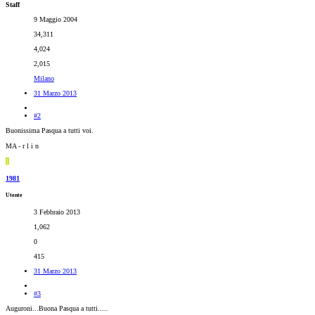
Staff
9 Maggio 2004
34,311
4,024
2,015
Milano
31 Marzo 2013
#2
Buonissima Pasqua a tutti voi.
MA - r l i n
1
1981
Utente
3 Febbraio 2013
1,062
0
415
31 Marzo 2013
#3
Auguroni...Buona Pasqua a tutti.....