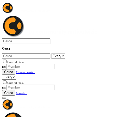
Cerca
Cerca nel titolo
Da:
Cerca
Ricerca avanzata...
Cerca nel titolo
Da:
Cerca
Avanzate...