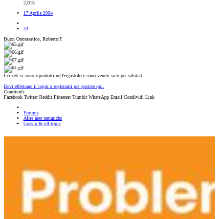
2,015
17 Aprile 2004
#3
Buon Onomastico, Roberto!!!
I criceti si sono riprodotti nell'ergastolo e sono venuti solo per salutarti.
Devi effettuare il login o registrarti per postare qui.
Condividi:
Facebook
Twitter
Reddit
Pinterest
Tumblr
WhatsApp
Email
Condividi
Link
Forums
Altre aree tematiche
Gossip & off-topic