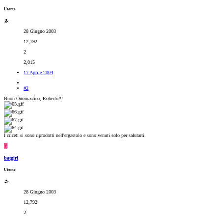
Utente
28 Giugno 2003
12,792
2
2,015
17 Aprile 2004
#2
Buon Onomastico, Roberto!!!
I criceti si sono riprodotti nell'ergastolo e sono venuti solo per salutarti.
B
batgirl
Utente
28 Giugno 2003
12,792
2