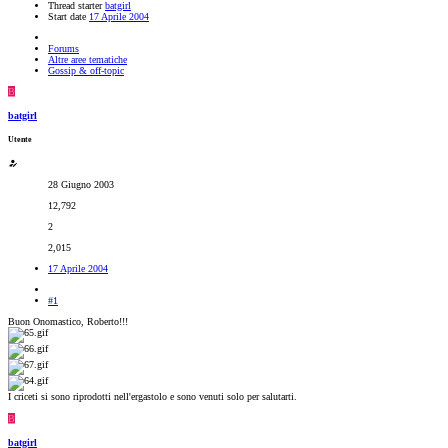
Thread starter
batgirl
Start date
17 Aprile 2004
Forums
Altre aree tematiche
Gossip & off-topic
B
batgirl
Utente
28 Giugno 2003
12,792
2
2,015
17 Aprile 2004
#1
Buon Onomastico, Roberto!!!
I criceti si sono riprodotti nell'ergastolo e sono venuti solo per salutarti.
B
batgirl