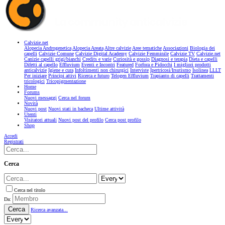
Calvizie.net
Alopecia Androgenetica
Alopecia Areata
Altre calvizie
Aree tematiche
Associazioni
Biologia dei
capelli
Calvizie Comune
Calvizie Digital Academy
Calvizie Femminile
Calvizie TV
Calvizie.net
Canizie capelli grigi/bianchi
Credits e varie
Curiosità e gossip
Diagnosi e terapia
Dieta e capelli
Difetti al capello
Effluvium
Eventi e Incontri
Featured
Forfora e Pidocchi
I migliori prodotti
anticalvizie
Igiene e cura
Infoltimenti non chirurgici
Interviste
Ipertricosi/Irsutismo
Isolinea
LLLT
Per iniziare
Principi attivi
Ricerca e futuro
Telogen Effluvium
Trapianto di capelli
Trattamenti
tricologici
Tricopigmentazione
Home
Forums
Nuovi messaggi
Cerca nel forum
Novità
Nuovi post
Nuovi stati in bacheca
Ultime attività
Utenti
Visitatori attuali
Nuovi post del profilo
Cerca post profilo
Shop
Accedi
Registrati
Cerca
Cerca nel titolo
Da:
Cerca
Ricerca avanzata...