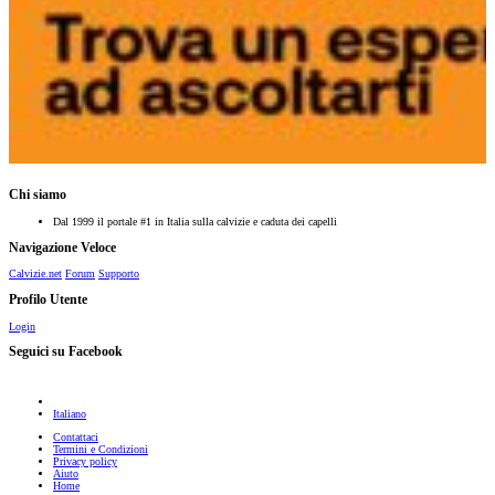
Chi siamo
Dal 1999 il portale #1 in Italia sulla calvizie e caduta dei capelli
Navigazione Veloce
Calvizie.net
Forum
Supporto
Profilo Utente
Login
Seguici su Facebook
Italiano
Contattaci
Termini e Condizioni
Privacy policy
Aiuto
Home