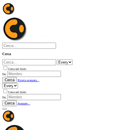
Cerca
Cerca nel titolo
Da:
Cerca
Ricerca avanzata...
Cerca nel titolo
Da:
Cerca
Avanzate...