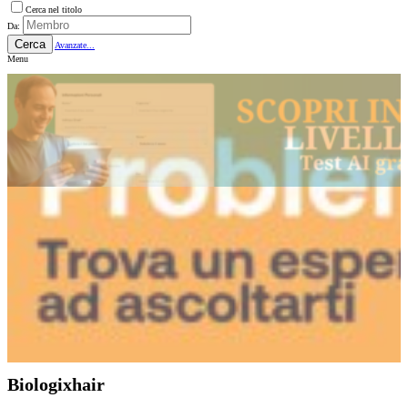
Cerca nel titolo
Da:
Cerca
Avanzate...
Menu
Biologixhair