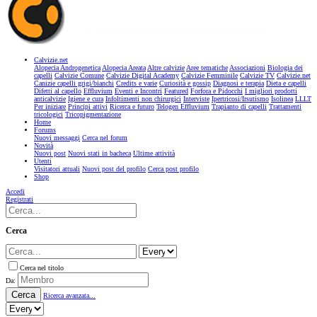
Calvizie.net
Alopecia Androgenetica
Alopecia Areata
Altre calvizie
Aree tematiche
Associazioni
Biologia dei
capelli
Calvizie Comune
Calvizie Digital Academy
Calvizie Femminile
Calvizie TV
Calvizie.net
Canizie capelli grigi/bianchi
Credits e varie
Curiosità e gossip
Diagnosi e terapia
Dieta e capelli
Difetti al capello
Effluvium
Eventi e Incontri
Featured
Forfora e Pidocchi
I migliori prodotti
anticalvizie
Igiene e cura
Infoltimenti non chirurgici
Interviste
Ipertricosi/Irsutismo
Isolinea
LLLT
Per iniziare
Principi attivi
Ricerca e futuro
Telogen Effluvium
Trapianto di capelli
Trattamenti
tricologici
Tricopigmentazione
Home
Forums
Nuovi messaggi
Cerca nel forum
Novità
Nuovi post
Nuovi stati in bacheca
Ultime attività
Utenti
Visitatori attuali
Nuovi post del profilo
Cerca post profilo
Shop
Accedi
Registrati
Cerca
Cerca nel titolo
Da:
Cerca
Ricerca avanzata...