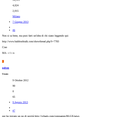
4,024
2,015
Milano
7 Giugno 2013
#6
Non si sa bene, ma puoi farti un'idea di chi siano leggendo qui:
http://www.baldtruthtalk.com/showthread.php?t=7783
Ciao
MA - r l i n
G
gabon
Utente
9 Ottobre 2012
90
0
65
9 Agosto 2013
#7
qui ho trovato un po di novità http://ycharts.com/companies/BLGX/news