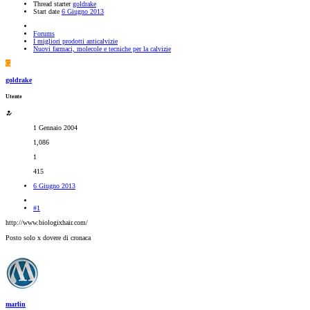
Thread starter
goldrake
Start date
6 Giugno 2013
Forums
I migliori prodotti anticalvizie
Nuovi farmaci, molecole e tecniche per la calvizie
G
goldrake
Utente
1 Gennaio 2004
1,086
1
415
6 Giugno 2013
#1
http://www.biologixhair.com/
Posto solo x dovere di cronaca
marlin