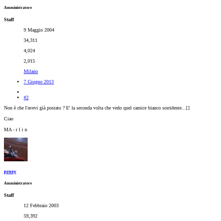
Amministratore
Staff
9 Maggio 2004
34,311
4,024
2,015
Milano
7 Giugno 2013
#2
Non è che l'avevi già postato ? E' la seconda volta che vedo quel camice bianco sorridente...[
]
Ciao
MA - r l i n
proxy
Amministratore
Staff
12 Febbraio 2003
59,392