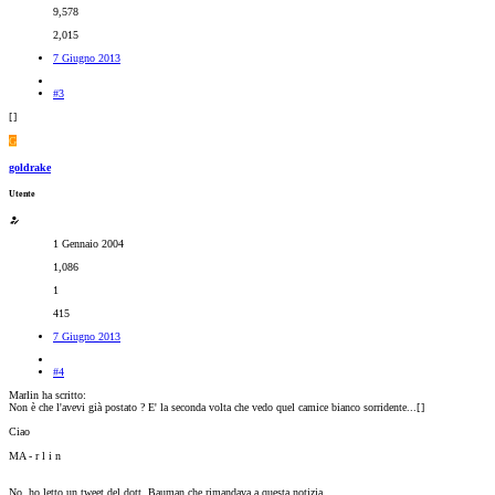
9,578
2,015
7 Giugno 2013
#3
[
]
G
goldrake
Utente
1 Gennaio 2004
1,086
1
415
7 Giugno 2013
#4
Marlin ha scritto:
Non è che l'avevi già postato ? E' la seconda volta che vedo quel camice bianco sorridente...[
]
Ciao
MA - r l i n
No, ho letto un tweet del dott. Bauman che rimandava a questa notizia