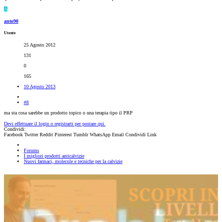
A
anto90
Utente
25 Agosto 2012
131
0
165
10 Agosto 2013
#8
ma sta cosa sarebbe un prodotto topico o una terapia tipo il PRP
Devi effettuare il login o registrarti per postare qui.
Condividi:
Facebook
Twitter
Reddit
Pinterest
Tumblr
WhatsApp
Email
Condividi
Link
Forums
I migliori prodotti anticalvizie
Nuovi farmaci, molecole e tecniche per la calvizie