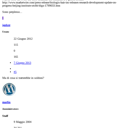
http://www.marketwire.com/press-release/biologix-hair-inc-releases-research-development-update-on-
progress-beijing-institute-otcbb-blgx-1799033.htm
Sono perplesso...
J
jankee
Utente
22 Giugno 2012
115
0
165
7 Giugno 2013
#5
Ma di cosa si tratterebbe in soldoni?
marlin
Amministratore
Staff
9 Maggio 2004
34,311