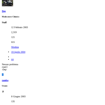
Dep
Moderatore Chimico
Staff
12 Febbraio 2003
2,319
121
615
Modena
19 Aprile 2004
#4
Nessun problema
ciao[
]
-Dep-
R
rambo
Utente
8 Giugno 2003
135