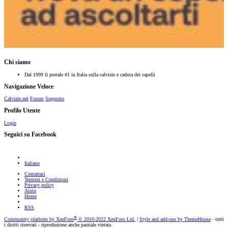
Chi siamo
Dal 1999 il portale #1 in Italia sulla calvizie e caduta dei capelli
Navigazione Veloce
Calvizie.net
Forum
Supporto
Profilo Utente
Login
Seguici su Facebook
Italiano
Contattaci
Termini e Condizioni
Privacy policy
Aiuto
Home
RSS
®
Community platform by XenForo
© 2010-2022 XenForo Ltd.
|
Style and add-ons by ThemeHouse
- tutti
i diritti riservati - riproduzione anche parziale vietata