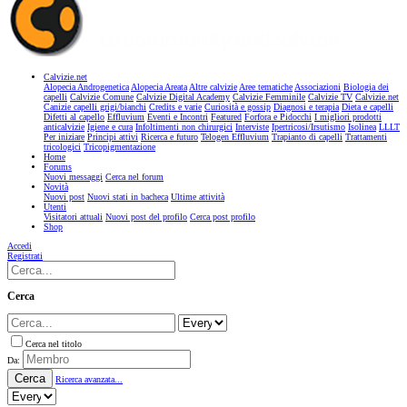
Calvizie.net
Alopecia Androgenetica
Alopecia Areata
Altre calvizie
Aree tematiche
Associazioni
Biologia dei
capelli
Calvizie Comune
Calvizie Digital Academy
Calvizie Femminile
Calvizie TV
Calvizie.net
Canizie capelli grigi/bianchi
Credits e varie
Curiosità e gossip
Diagnosi e terapia
Dieta e capelli
Difetti al capello
Effluvium
Eventi e Incontri
Featured
Forfora e Pidocchi
I migliori prodotti
anticalvizie
Igiene e cura
Infoltimenti non chirurgici
Interviste
Ipertricosi/Irsutismo
Isolinea
LLLT
Per iniziare
Principi attivi
Ricerca e futuro
Telogen Effluvium
Trapianto di capelli
Trattamenti
tricologici
Tricopigmentazione
Home
Forums
Nuovi messaggi
Cerca nel forum
Novità
Nuovi post
Nuovi stati in bacheca
Ultime attività
Utenti
Visitatori attuali
Nuovi post del profilo
Cerca post profilo
Shop
Accedi
Registrati
Cerca
Cerca nel titolo
Da:
Cerca
Ricerca avanzata...