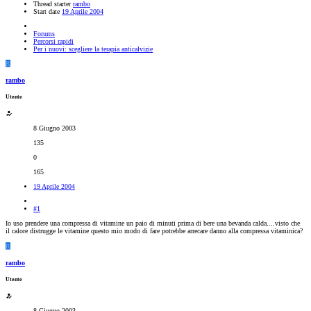
Thread starter
rambo
Start date
19 Aprile 2004
Forums
Percorsi rapidi
Per i nuovi: scegliere la terapia anticalvizie
R
rambo
Utente
8 Giugno 2003
135
0
165
19 Aprile 2004
#1
Io uso prendere una compressa di vitamine un paio di minuti prima di bere una bevanda calda....visto che
il calore distrugge le vitamine questo mio modo di fare potrebbe arrecare danno alla compressa vitaminica?
R
rambo
Utente
8 Giugno 2003