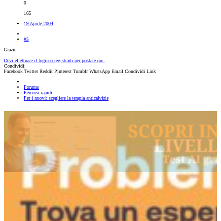
0
165
19 Aprile 2004
#5
Grazie
Devi effettuare il login o registrarti per postare qui.
Condividi:
Facebook
Twitter
Reddit
Pinterest
Tumblr
WhatsApp
Email
Condividi
Link
Forums
Percorsi rapidi
Per i nuovi: scegliere la terapia anticalvizie