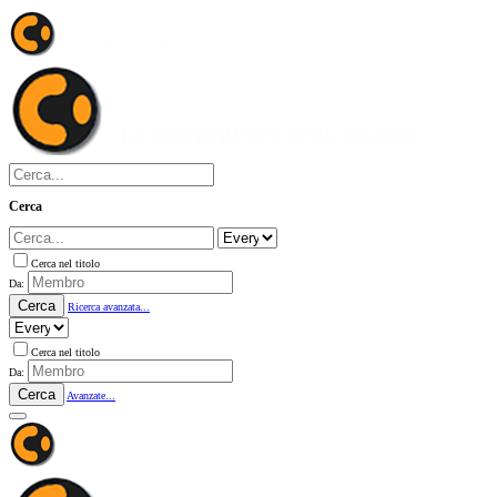
Cerca
Cerca nel titolo
Da:
Cerca
Ricerca avanzata...
Cerca nel titolo
Da:
Cerca
Avanzate...