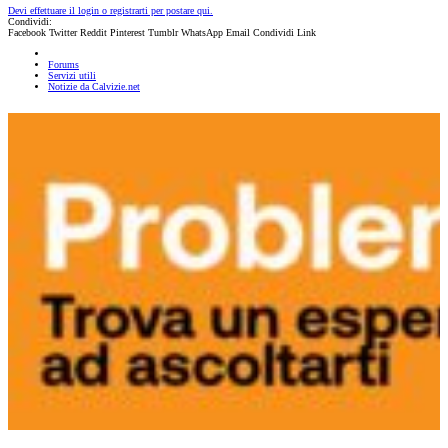
Devi effettuare il login o registrarti per postare qui.
Condividi:
Facebook
Twitter
Reddit
Pinterest
Tumblr
WhatsApp
Email
Condividi
Link
Forums
Servizi utili
Notizie da Calvizie.net