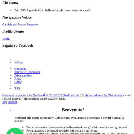
Chi siamo
Dal 1999 il portale #1 in Italia sulla calvizie e caduta dei capelli
Navigazione Veloce
Calvizie.net
Forum
Supporto
Profilo Utente
Login
Seguici su Facebook
Italiano
Contattaci
Termini e Condizioni
Privacy policy
Aiuto
Home
RSS
®
Community platform by XenForo
© 2010-2022 XenForo Ltd.
|
Style and add-ons by ThemeHouse
- tutti
i diritti riservati - riproduzione anche parziale vietata
Top
Bottom
Benvenuto!
Registrati alla nostra community Calvizie.net, avrai accesso a contenuti e servizi riservati ai
membri:
Potrai intervenire direttamente alle discussioni con gli altri membri e con gli esperti
Potrai accedere a contenuti esclusivi sul portale e sul forum
Riceverai subito 150 Punti e potrai accedere a sconti esclusivi con la Vip Card sullo