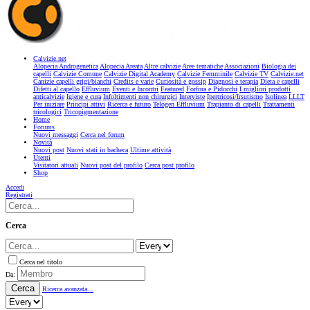
Calvizie.net
Alopecia Androgenetica
Alopecia Areata
Altre calvizie
Aree tematiche
Associazioni
Biologia dei
capelli
Calvizie Comune
Calvizie Digital Academy
Calvizie Femminile
Calvizie TV
Calvizie.net
Canizie capelli grigi/bianchi
Credits e varie
Curiosità e gossip
Diagnosi e terapia
Dieta e capelli
Difetti al capello
Effluvium
Eventi e Incontri
Featured
Forfora e Pidocchi
I migliori prodotti
anticalvizie
Igiene e cura
Infoltimenti non chirurgici
Interviste
Ipertricosi/Irsutismo
Isolinea
LLLT
Per iniziare
Principi attivi
Ricerca e futuro
Telogen Effluvium
Trapianto di capelli
Trattamenti
tricologici
Tricopigmentazione
Home
Forums
Nuovi messaggi
Cerca nel forum
Novità
Nuovi post
Nuovi stati in bacheca
Ultime attività
Utenti
Visitatori attuali
Nuovi post del profilo
Cerca post profilo
Shop
Accedi
Registrati
Cerca
Cerca nel titolo
Da:
Cerca
Ricerca avanzata...