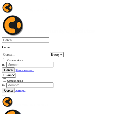
Cerca
Cerca nel titolo
Da:
Cerca
Ricerca avanzata...
Cerca nel titolo
Da:
Cerca
Avanzate...