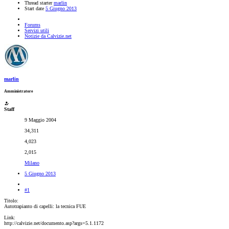
Thread starter
marlin
Start date
5 Giugno 2013
Forums
Servizi utili
Notizie da Calvizie.net
marlin
Amministratore
Staff
9 Maggio 2004
34,311
4,023
2,015
Milano
5 Giugno 2013
#1
Titolo:
Autotrapianto di capelli: la tecnica FUE
Link:
http://calvizie.net/documento.asp?args=5.1.1172