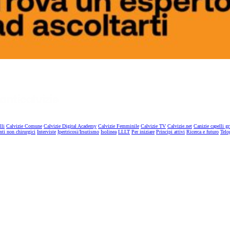
lli
Calvizie Comune
Calvizie Digital Academy
Calvizie Femminile
Calvizie TV
Calvizie.net
Canizie capelli gr
nti non chirurgici
Interviste
Ipertricosi/Irsutismo
Isolinea
LLLT
Per iniziare
Principi attivi
Ricerca e futuro
Telo