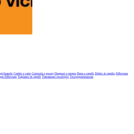
igi/bianchi
Credits e varie
Curiosità e gossip
Diagnosi e terapia
Dieta e capelli
Difetti al capello
Effluvium
gen Effluvium
Trapianto di capelli
Trattamenti tricologici
Tricopigmentazione