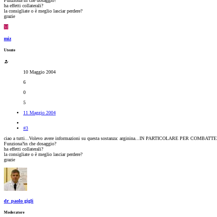
Funziona?in che dosaggio?
ha effetti collaterali?
la consigliate o è meglio lasciar perdere?
grazie
M
miz
Utente
10 Maggio 2004
6
0
5
11 Maggio 2004
#3
ciao a tutti...Volevo avere informazioni su questa sostanza: arginina...IN PARTICOLARE PER 
Funziona?in che dosaggio?
ha effetti collaterali?
la consigliate o è meglio lasciar perdere?
grazie
dr_paolo gigli
Moderatore