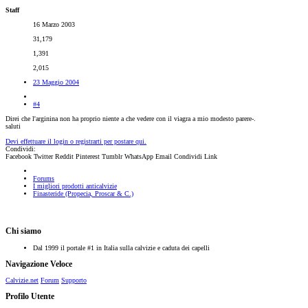
Staff
16 Marzo 2003
31,179
1,391
2,015
23 Maggio 2004
#4
Direi che l'arginina non ha proprio niente a che vedere con il viagra a mio modesto parere-.
saluti
Devi effettuare il login o registrarti per postare qui.
Condividi:
Facebook
Twitter
Reddit
Pinterest
Tumblr
WhatsApp
Email
Condividi
Link
Forums
I migliori prodotti anticalvizie
Finasteride (Propecia, Proscar & C.)
Chi siamo
Dal 1999 il portale #1 in Italia sulla calvizie e caduta dei capelli
Navigazione Veloce
Calvizie.net
Forum
Supporto
Profilo Utente