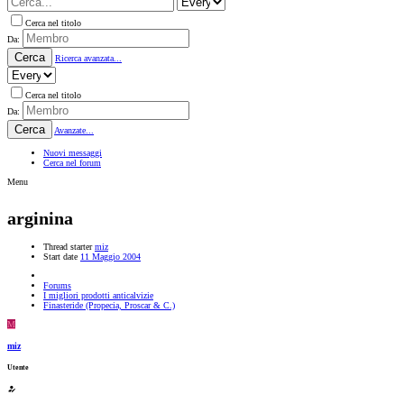
Cerca nel titolo
Da:
Cerca
Ricerca avanzata...
Cerca nel titolo
Da:
Cerca
Avanzate...
Nuovi messaggi
Cerca nel forum
Menu
arginina
Thread starter
miz
Start date
11 Maggio 2004
Forums
I migliori prodotti anticalvizie
Finasteride (Propecia, Proscar & C.)
M
miz
Utente