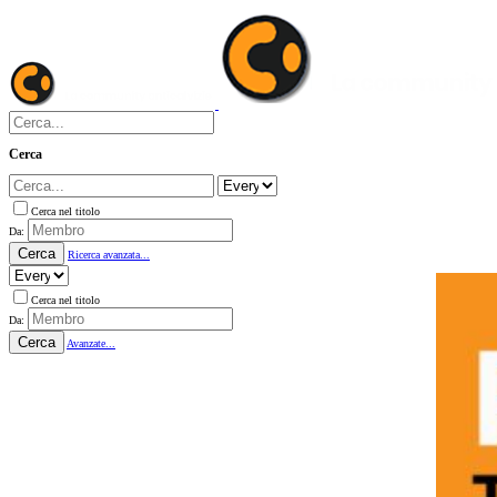
Cerca
Cerca nel titolo
Da:
Cerca
Ricerca avanzata...
Cerca nel titolo
Da:
Cerca
Avanzate...