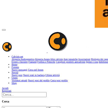
Calvizie.net
Alopecia Androgenetica
Alopecia Areata
Altre calvizie
Aree tematiche
Associazioni
Biologia dei cape
Eventi e Incontri
Featured
Forfora e Pidocchi
I migliori prodotti anticalvizie
Igiene e cura
Infoltime
Home
Forums
Nuovi messaggi
Cerca nel forum
Novità
Nuovi post
Nuovi stati in bacheca
Ultime attività
Utenti
Visitatori attuali
Nuovi post del profilo
Cerca post profilo
Shop
Accedi
Registrati
Cerca