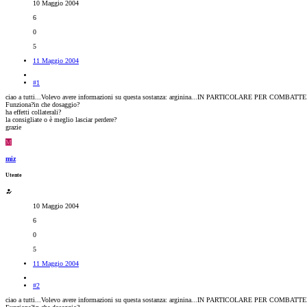
10 Maggio 2004
6
0
5
11 Maggio 2004
#1
ciao a tutti...Volevo avere informazioni su questa sostanza: arginina...IN PARTICOLARE PER 
Funziona?in che dosaggio?
ha effetti collaterali?
la consigliate o è meglio lasciar perdere?
grazie
M
miz
Utente
10 Maggio 2004
6
0
5
11 Maggio 2004
#2
ciao a tutti...Volevo avere informazioni su questa sostanza: arginina...IN PARTICOLARE PER 