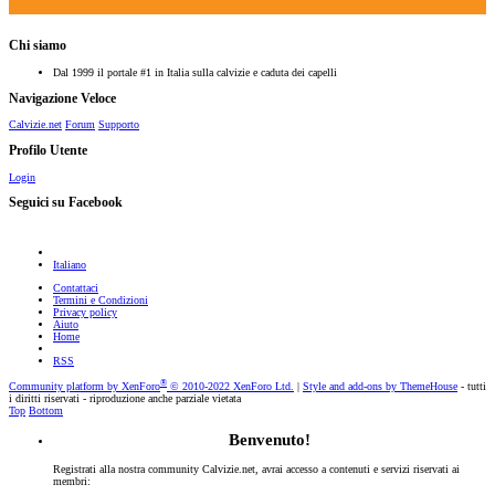
Chi siamo
Dal 1999 il portale #1 in Italia sulla calvizie e caduta dei capelli
Navigazione Veloce
Calvizie.net
Forum
Supporto
Profilo Utente
Login
Seguici su Facebook
Italiano
Contattaci
Termini e Condizioni
Privacy policy
Aiuto
Home
RSS
®
Community platform by XenForo
© 2010-2022 XenForo Ltd.
|
Style and add-ons by ThemeHouse
- tutti
i diritti riservati - riproduzione anche parziale vietata
Top
Bottom
Benvenuto!
Registrati alla nostra community Calvizie.net, avrai accesso a contenuti e servizi riservati ai
membri: