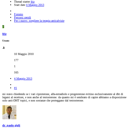
Thread starter
friz
Start date
4 Maggio 2013
Forums
Percorsi rapidi
Per i nuovi: scegliere la terapia anticalvizie
F
friz
Utente
10 Maggio 2010
177
1
165
4 Maggio 2013
#1
mi stavo chiedendo se i vari ciproterone, alfa-estradiolo e progesterone evitino esclusivamente al dht di
legarsi al recettore, e non anche al testosterone. da quanto mi è sembrato di capire abbiamo a disposizione
solo anti-DHT topici, e non sostanze che proteggano dal testosterone.
dr_paolo gigli