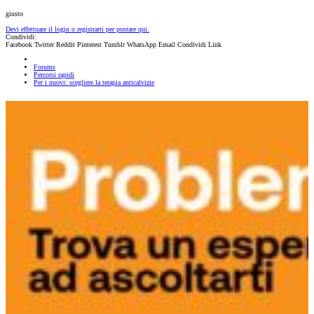
giusto
Devi effettuare il login o registrarti per postare qui.
Condividi:
Facebook
Twitter
Reddit
Pinterest
Tumblr
WhatsApp
Email
Condividi
Link
Forums
Percorsi rapidi
Per i nuovi: scegliere la terapia anticalvizie