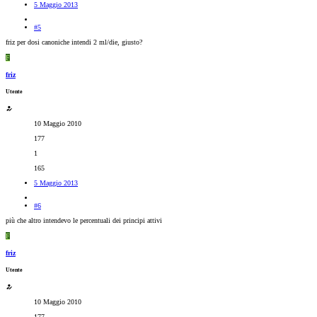
5 Maggio 2013
#5
friz per dosi canoniche intendi 2 ml/die, giusto?
F
friz
Utente
10 Maggio 2010
177
1
165
5 Maggio 2013
#6
più che altro intendevo le percentuali dei principi attivi
F
friz
Utente
10 Maggio 2010
177