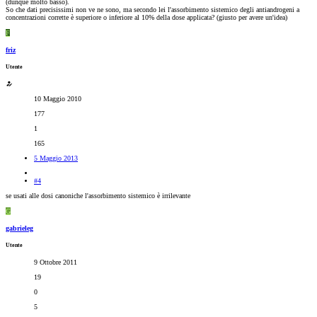
(dunque molto basso).
So che dati precisissimi non ve ne sono, ma secondo lei l'assorbimento sistemico degli antiandrogeni a
concentrazioni corrette è superiore o inferiore al 10% della dose applicata? (giusto per avere un'idea)
F
friz
Utente
10 Maggio 2010
177
1
165
5 Maggio 2013
#4
se usati alle dosi canoniche l'assorbimento sistemico è irrilevante
G
gabrieleg
Utente
9 Ottobre 2011
19
0
5