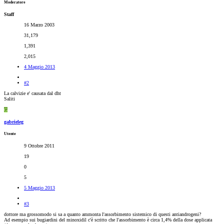
Moderatore
Staff
16 Marzo 2003
31,179
1,391
2,015
4 Maggio 2013
#2
La calvizie e' causata dal dht
Saliti
G
gabrieleg
Utente
9 Ottobre 2011
19
0
5
5 Maggio 2013
#3
dottore ma grossomodo si sa a quanto ammonta l'assorbimento sistemico di questi antiandrogeni?
Ad esempio sui bugiardini del minoxidil c'è scritto che l'assorbimento è circa 1,4% della dose applicata