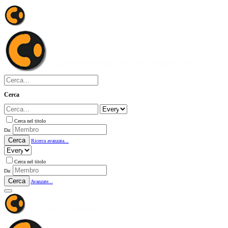
Cerca
Cerca nel titolo
Da:
Cerca
Ricerca avanzata...
Cerca nel titolo
Da:
Cerca
Avanzate...