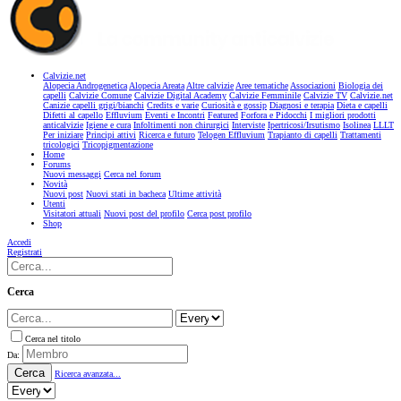
Calvizie.net
Alopecia Androgenetica
Alopecia Areata
Altre calvizie
Aree tematiche
Associazioni
Biologia dei
capelli
Calvizie Comune
Calvizie Digital Academy
Calvizie Femminile
Calvizie TV
Calvizie.net
Canizie capelli grigi/bianchi
Credits e varie
Curiosità e gossip
Diagnosi e terapia
Dieta e capelli
Difetti al capello
Effluvium
Eventi e Incontri
Featured
Forfora e Pidocchi
I migliori prodotti
anticalvizie
Igiene e cura
Infoltimenti non chirurgici
Interviste
Ipertricosi/Irsutismo
Isolinea
LLLT
Per iniziare
Principi attivi
Ricerca e futuro
Telogen Effluvium
Trapianto di capelli
Trattamenti
tricologici
Tricopigmentazione
Home
Forums
Nuovi messaggi
Cerca nel forum
Novità
Nuovi post
Nuovi stati in bacheca
Ultime attività
Utenti
Visitatori attuali
Nuovi post del profilo
Cerca post profilo
Shop
Accedi
Registrati
Cerca
Cerca nel titolo
Da:
Cerca
Ricerca avanzata...