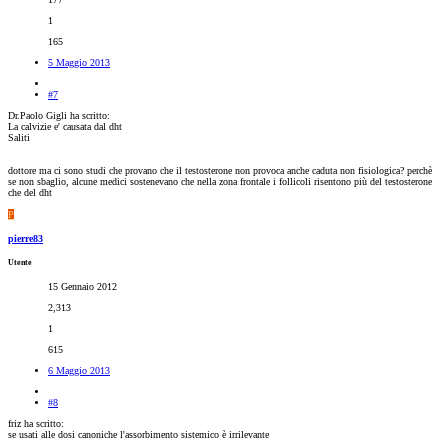
1
165
5 Maggio 2013
#7
Dr.Paolo Gigli ha scritto:
La calvizie e' causata dal dht
Saliti
dottore ma ci sono studi che provano che il testosterone non provoca anche caduta non fisiologica? perchè
se non sbaglio, alcune medici sostenevano che nella zona frontale i follicoli risentono più del testosterone
che del dht
P
pierre83
Utente
15 Gennaio 2012
2,313
1
615
6 Maggio 2013
#8
friz ha scritto:
se usati alle dosi canoniche l'assorbimento sistemico è irrilevante