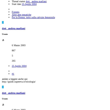
Thread starter
dott_ andrea marliani
Start date
25 Aprile 2004
Forums
Altre aree tematiche
Per la Donna: tutto sulla calvizie femminile
D
dott_ andrea marliani
Utente
6 Marzo 2003
867
5
265
25 Aprile 2004
#1
andate a leggere anche qui
http://guide.supereva.it/tricologia/
D
dott_ andrea marliani
Utente
6 Marzo 2003