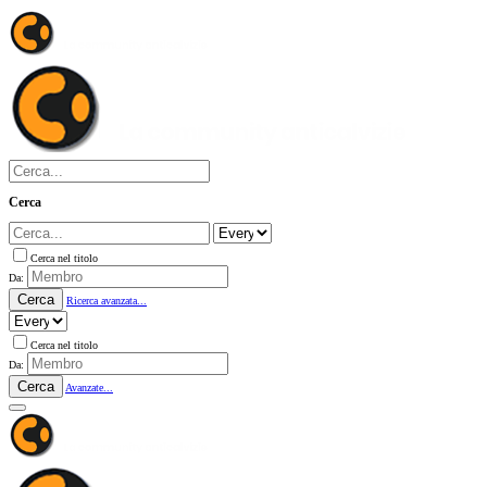
Cerca
Cerca nel titolo
Da:
Cerca
Ricerca avanzata...
Cerca nel titolo
Da:
Cerca
Avanzate...