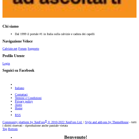
Chi siamo
Dal 1999 il portale #1 in Italia sulla calvizie e caduta dei capelli
Navigazione Veloce
Calvizie.net
Forum
Supporto
Profilo Utente
Login
Seguici su Facebook
Italiano
Contattaci
Termini e Condizioni
Privacy policy
Aiuto
Home
RSS
®
Community platform by XenForo
© 2010-2022 XenForo Ltd.
|
Style and add-ons by ThemeHouse
- tutti
i diritti riservati - riproduzione anche parziale vietata
Top
Bottom
Benvenuto!