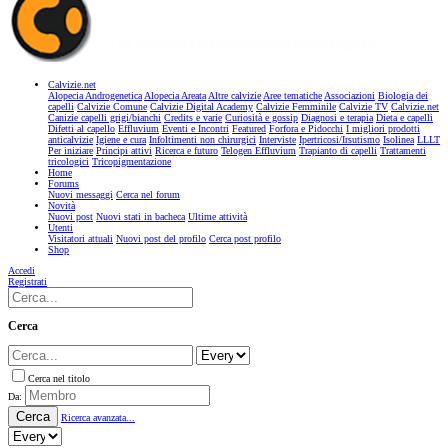
Calvizie.net
Alopecia Androgenetica
Alopecia Areata
Altre calvizie
Aree tematiche
Associazioni
Biologia dei
capelli
Calvizie Comune
Calvizie Digital Academy
Calvizie Femminile
Calvizie TV
Calvizie.net
Canizie capelli grigi/bianchi
Credits e varie
Curiosità e gossip
Diagnosi e terapia
Dieta e capelli
Difetti al capello
Effluvium
Eventi e Incontri
Featured
Forfora e Pidocchi
I migliori prodotti
anticalvizie
Igiene e cura
Infoltimenti non chirurgici
Interviste
Ipertricosi/Irsutismo
Isolinea
LLLT
Per iniziare
Principi attivi
Ricerca e futuro
Telogen Effluvium
Trapianto di capelli
Trattamenti
tricologici
Tricopigmentazione
Home
Forums
Nuovi messaggi
Cerca nel forum
Novità
Nuovi post
Nuovi stati in bacheca
Ultime attività
Utenti
Visitatori attuali
Nuovi post del profilo
Cerca post profilo
Shop
Accedi
Registrati
Cerca
Cerca nel titolo
Da:
Cerca
Ricerca avanzata...