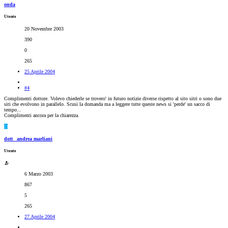
onda
Utente
20 Novembre 2003
390
0
265
25 Aprile 2004
#4
Complimenti dottore. Volevo chiederle se trovero' in futuro notizie diverse rispetto al sito sitri o sono due
siti che evolvono in parallelo. Scusi la domanda ma a leggere tutte queste news si 'perde' un sacco di
tempo...
Complimenti ancora per la chiarezza.
D
dott_ andrea marliani
Utente
6 Marzo 2003
867
5
265
27 Aprile 2004