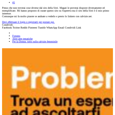
#5
Penso che non troverai cose diverse dal sito della Sitri. Magari le proverai disposte diversamente ed
esemplificate. Mi hanno proposto di curare questo sito su Supereva ma il sito della Sitri è il mio primo
interesse.
Comunque mi fa molto piacere se andnate a vederlo e presto lo linkero con calvizie.net.
Devi effettuare il login o registrarti per postare qui.
Condividi:
Facebook
Twitter
Reddit
Pinterest
Tumblr
WhatsApp
Email
Condividi
Link
Forums
Altre aree tematiche
Per la Donna: tutto sulla calvizie femminile