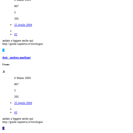
867
5
265
25 Aprile 2004
#2
andate a leggere anche qui
http://guide.supereva.it/tricologia/
D
dott_ andrea marliani
Utente
6 Marzo 2003
867
5
265
25 Aprile 2004
#3
andate a leggere anche qui
http://guide.supereva.it/tricologia/
O