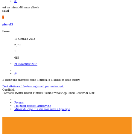
#3
usi un minoxidil senza glicole
saluti
P
pierre83
Utente
15 Gennaio 2012
2,313
1
615
21 Novembre 2014
#4
E anche uno shampoo come il nizoral o il kelual ds della ducray.
Devi effettuare il login o registrarti per postare qui.
Condividi:
Facebook
Twitter
Reddit
Pinterest
Tumblr
WhatsApp
Email
Condividi
Link
Forums
I migliori prodotti anticalvizie
Minoxidil capelli: a che cosa serve e tipologie