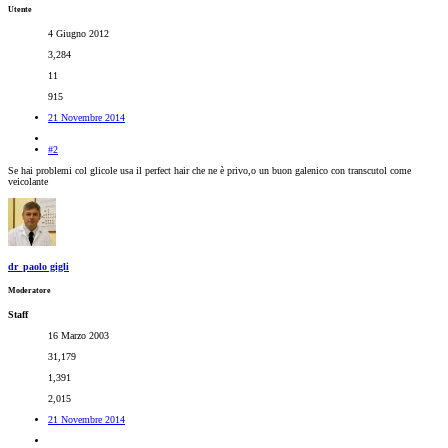
Utente
4 Giugno 2012
3,284
11
915
21 Novembre 2014
#2
Se hai problemi col glicole usa il perfect hair che ne è privo,o un buon galenico con transcutol come
veicolante
dr_paolo gigli
Moderatore
Staff
16 Marzo 2003
31,179
1,391
2,015
21 Novembre 2014