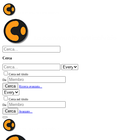
Cerca
Cerca nel titolo
Da:
Cerca
Ricerca avanzata...
Cerca nel titolo
Da:
Cerca
Avanzate...