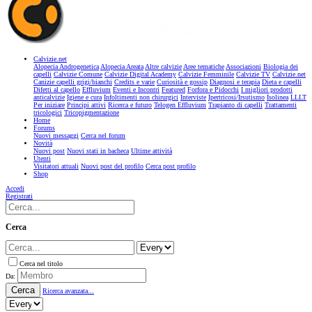
Calvizie.net
Alopecia Androgenetica
Alopecia Areata
Altre calvizie
Aree tematiche
Associazioni
Biologia dei
capelli
Calvizie Comune
Calvizie Digital Academy
Calvizie Femminile
Calvizie TV
Calvizie.net
Canizie capelli grigi/bianchi
Credits e varie
Curiosità e gossip
Diagnosi e terapia
Dieta e capelli
Difetti al capello
Effluvium
Eventi e Incontri
Featured
Forfora e Pidocchi
I migliori prodotti
anticalvizie
Igiene e cura
Infoltimenti non chirurgici
Interviste
Ipertricosi/Irsutismo
Isolinea
LLLT
Per iniziare
Principi attivi
Ricerca e futuro
Telogen Effluvium
Trapianto di capelli
Trattamenti
tricologici
Tricopigmentazione
Home
Forums
Nuovi messaggi
Cerca nel forum
Novità
Nuovi post
Nuovi stati in bacheca
Ultime attività
Utenti
Visitatori attuali
Nuovi post del profilo
Cerca post profilo
Shop
Accedi
Registrati
Cerca
Cerca nel titolo
Da:
Cerca
Ricerca avanzata...