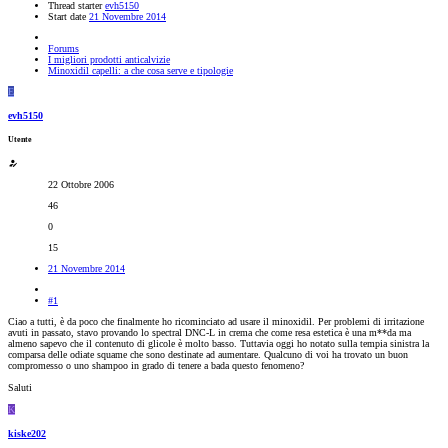
Thread starter
evh5150
Start date
21 Novembre 2014
Forums
I migliori prodotti anticalvizie
Minoxidil capelli: a che cosa serve e tipologie
E
evh5150
Utente
22 Ottobre 2006
46
0
15
21 Novembre 2014
#1
Ciao a tutti, è da poco che finalmente ho ricominciato ad usare il minoxidil. Per problemi di irritazione
avuti in passato, stavo provando lo spectral DNC-L in crema che come resa estetica è una m**da ma
almeno sapevo che il contenuto di glicole è molto basso. Tuttavia oggi ho notato sulla tempia sinistra la
comparsa delle odiate squame che sono destinate ad aumentare. Qualcuno di voi ha trovato un buon
compromesso o uno shampoo in grado di tenere a bada questo fenomeno?
Saluti
K
kiske202