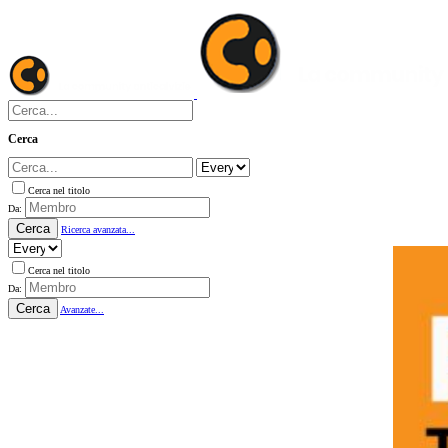
Cerca
Cerca nel titolo
Da:
Cerca
Ricerca avanzata...
Cerca nel titolo
Da:
Cerca
Avanzate...