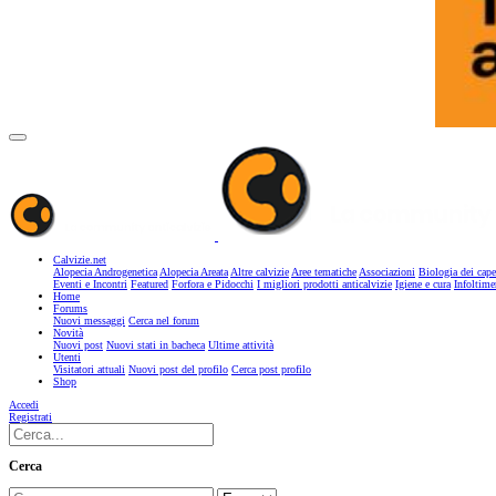
Calvizie.net
Alopecia Androgenetica
Alopecia Areata
Altre calvizie
Aree tematiche
Associazioni
Biologia dei cape
Eventi e Incontri
Featured
Forfora e Pidocchi
I migliori prodotti anticalvizie
Igiene e cura
Infoltime
Home
Forums
Nuovi messaggi
Cerca nel forum
Novità
Nuovi post
Nuovi stati in bacheca
Ultime attività
Utenti
Visitatori attuali
Nuovi post del profilo
Cerca post profilo
Shop
Accedi
Registrati
Cerca