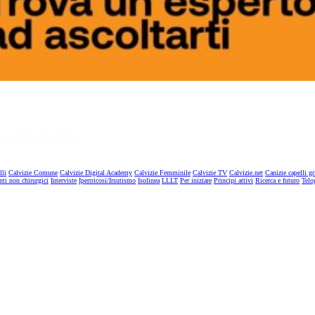
lli
Calvizie Comune
Calvizie Digital Academy
Calvizie Femminile
Calvizie TV
Calvizie.net
Canizie capelli gr
nti non chirurgici
Interviste
Ipertricosi/Irsutismo
Isolinea
LLLT
Per iniziare
Principi attivi
Ricerca e futuro
Telo