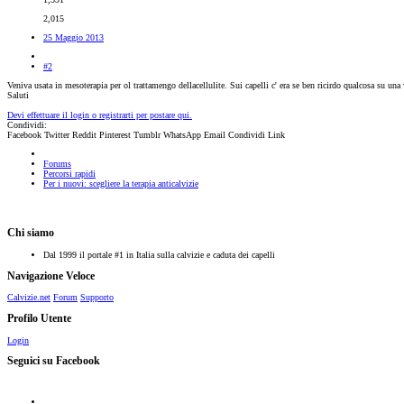
2,015
25 Maggio 2013
#2
Veniva usata in mesoterapia per ol trattamengo dellacellulite. Sui capelli c' era se ben ricirdo qualcosa su un
Saluti
Devi effettuare il login o registrarti per postare qui.
Condividi:
Facebook
Twitter
Reddit
Pinterest
Tumblr
WhatsApp
Email
Condividi
Link
Forums
Percorsi rapidi
Per i nuovi: scegliere la terapia anticalvizie
Chi siamo
Dal 1999 il portale #1 in Italia sulla calvizie e caduta dei capelli
Navigazione Veloce
Calvizie.net
Forum
Supporto
Profilo Utente
Login
Seguici su Facebook