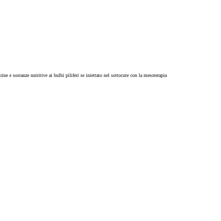
ne e sostanze nutritive ai bulbi piliferi se iniettato nel sottocute con la mesoterapia