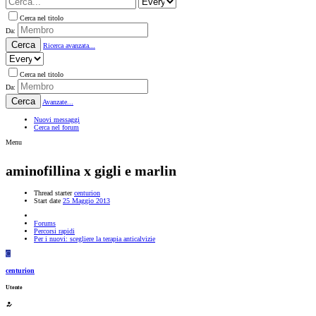
Cerca nel titolo
Da:
Cerca
Ricerca avanzata...
Cerca nel titolo
Da:
Cerca
Avanzate...
Nuovi messaggi
Cerca nel forum
Menu
aminofillina x gigli e marlin
Thread starter
centurion
Start date
25 Maggio 2013
Forums
Percorsi rapidi
Per i nuovi: scegliere la terapia anticalvizie
C
centurion
Utente