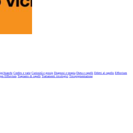
igi/bianchi
Credits e varie
Curiosità e gossip
Diagnosi e terapia
Dieta e capelli
Difetti al capello
Effluvium
gen Effluvium
Trapianto di capelli
Trattamenti tricologici
Tricopigmentazione