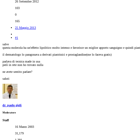
26 Settembre 2012
103
0
165
25 Maggio 2013
#1
salve
questa molecola ha un'effetto lipolitico molto intenso e favorisce un miglior apporto sanguigno e quindi piastri
il dermatologo lo paragonava a derivati piastrinici e prostaglandine(me lo faceva gratis)
parlava di tecnica made in usa
però in rete non ho trovato nulla
ne avete sentito parlare?
saluti
dr_paolo gigli
Moderatore
Staff
16 Marzo 2003
31,179
1,391