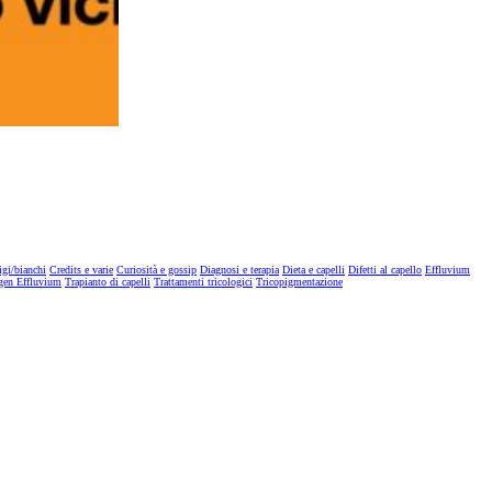
igi/bianchi
Credits e varie
Curiosità e gossip
Diagnosi e terapia
Dieta e capelli
Difetti al capello
Effluvium
gen Effluvium
Trapianto di capelli
Trattamenti tricologici
Tricopigmentazione