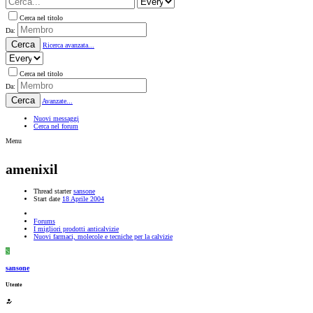
Cerca nel titolo
Da:
Cerca
Ricerca avanzata...
Cerca nel titolo
Da:
Cerca
Avanzate...
Nuovi messaggi
Cerca nel forum
Menu
amenixil
Thread starter
sansone
Start date
18 Aprile 2004
Forums
I migliori prodotti anticalvizie
Nuovi farmaci, molecole e tecniche per la calvizie
S
sansone
Utente