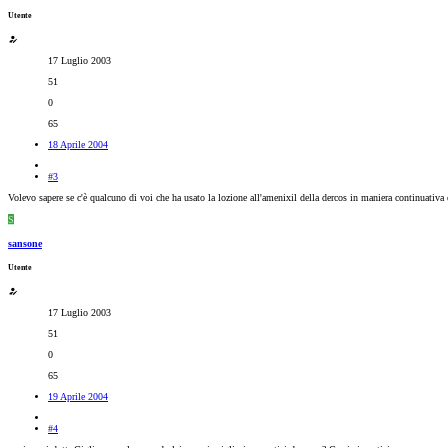
Utente
17 Luglio 2003
51
0
65
18 Aprile 2004
#3
Volevo sapere se c'è qualcuno di voi che ha usato la lozione all'amenixil della dercos in maniera continuativa e
S
sansone
Utente
17 Luglio 2003
51
0
65
19 Aprile 2004
#4