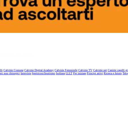
lli
Calvizie Comune
Calvizie Digital Academy
Calvizie Femminile
Calvizie TV
Calvizie.net
Canizie capelli gr
nti non chirurgici
Interviste
Ipertricosi/Irsutismo
Isolinea
LLLT
Per iniziare
Principi attivi
Ricerca e futuro
Telo