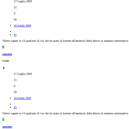
17 Luglio 2003
51
0
65
18 Aprile 2004
#1
Volevo sapere se c'è qualcuno di voi che ha usato la lozione all'amenixil della dercos in maniera continuativa e
S
sansone
Utente
17 Luglio 2003
51
0
65
18 Aprile 2004
#2
Volevo sapere se c'è qualcuno di voi che ha usato la lozione all'amenixil della dercos in maniera continuativa e
S
sansone