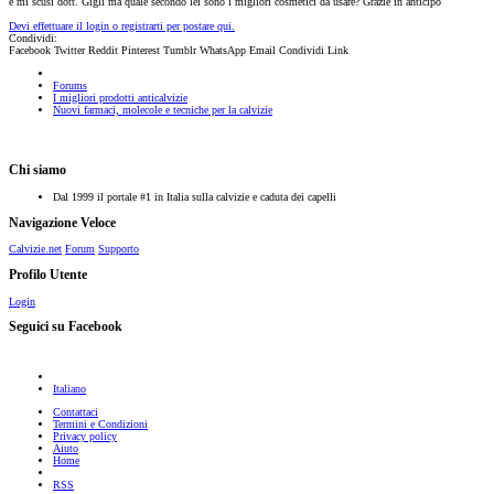
e mi scusi dott. Gigli ma quale secondo lei sono i migliori cosmetici da usare? Grazie in anticipo
Devi effettuare il login o registrarti per postare qui.
Condividi:
Facebook
Twitter
Reddit
Pinterest
Tumblr
WhatsApp
Email
Condividi
Link
Forums
I migliori prodotti anticalvizie
Nuovi farmaci, molecole e tecniche per la calvizie
Chi siamo
Dal 1999 il portale #1 in Italia sulla calvizie e caduta dei capelli
Navigazione Veloce
Calvizie.net
Forum
Supporto
Profilo Utente
Login
Seguici su Facebook
Italiano
Contattaci
Termini e Condizioni
Privacy policy
Aiuto
Home
RSS