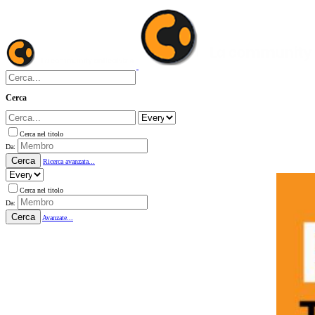
Cerca
Cerca nel titolo
Da:
Cerca
Ricerca avanzata...
Cerca nel titolo
Da:
Cerca
Avanzate...