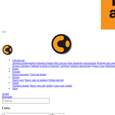
Calvizie.net
Alopecia Androgenetica
Alopecia Areata
Altre calvizie
Aree tematiche
Associazioni
Biologia dei cape
Eventi e Incontri
Featured
Forfora e Pidocchi
I migliori prodotti anticalvizie
Igiene e cura
Infoltime
Home
Forums
Nuovi messaggi
Cerca nel forum
Novità
Nuovi post
Nuovi stati in bacheca
Ultime attività
Utenti
Visitatori attuali
Nuovi post del profilo
Cerca post profilo
Shop
Accedi
Registrati
Cerca