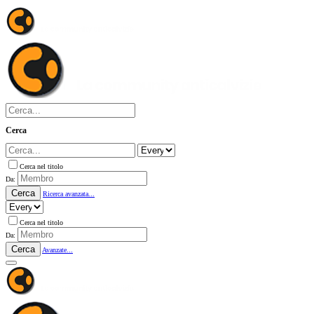
Cerca
Cerca nel titolo
Da:
Cerca
Ricerca avanzata...
Cerca nel titolo
Da:
Cerca
Avanzate...