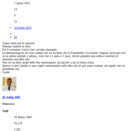
2 Aprile 2012
24
0
15
16 Aprile 2013
#4
Grazie mille per le risposte!
Domani metterò le foto!
Per il momento volevo farvi un'altra domanda.
La dermatologa da cui sono andato ieri mi ha detto che la Finasteride e la lozione vengono associate solo
in un primo periodo e adesso, visto che è 1 anno e 2 mesi, dovrei prendere una scelta e smettere di
assumere una delle due.
Non mi ha detto quale delle due interrompere, ha lasciato a me la libera scelta.
Questo è vero? perchè io non voglio interrompere nulla dato che ho già scarsi risultati con quello che sto
prendendo ora.
Grazie.
dr_paolo gigli
Moderatore
Staff
16 Marzo 2003
31,179
1,391