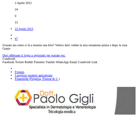
2 Aprile 2012
24
0
15
22 Aprile 2013
#7
Scusate ma come si fa a inserire una foto? Volevo farvi vedere la mia situazione prima e dopo la cura.
Grazie
Devi effettuare il login o registrarti per postare qui.
Condividi:
Facebook
Twitter
Reddit
Pinterest
Tumblr
WhatsApp
Email
Condividi
Link
Forums
I migliori prodotti anticalvizie
Finasteride (Propecia, Proscar & C.)