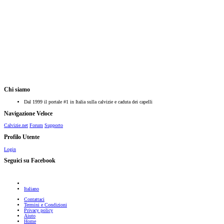
Chi siamo
Dal 1999 il portale #1 in Italia sulla calvizie e caduta dei capelli
Navigazione Veloce
Calvizie.net
Forum
Supporto
Profilo Utente
Login
Seguici su Facebook
Italiano
Contattaci
Termini e Condizioni
Privacy policy
Aiuto
Home