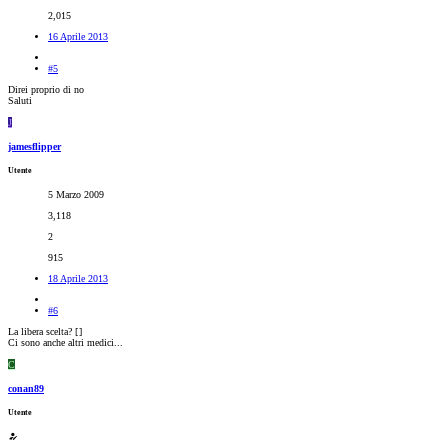
2,015
16 Aprile 2013
#5
Direi proprio di no
Saluti
J
jamesflipper
Utente
5 Marzo 2009
3,118
2
915
18 Aprile 2013
#6
La libera scelta? [
]
Ci sono anche altri medici...
C
conan89
Utente