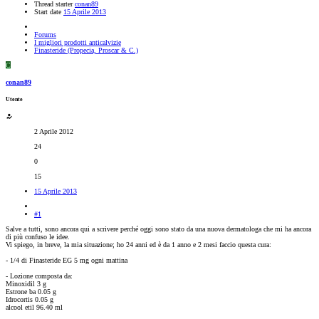
Thread starter
conan89
Start date
15 Aprile 2013
Forums
I migliori prodotti anticalvizie
Finasteride (Propecia, Proscar & C.)
C
conan89
Utente
2 Aprile 2012
24
0
15
15 Aprile 2013
#1
Salve a tutti, sono ancora qui a scrivere perché oggi sono stato da una nuova dermatologa che mi ha ancora
di più confuso le idee.
Vi spiego, in breve, la mia situazione; ho 24 anni ed è da 1 anno e 2 mesi faccio questa cura:
- 1/4 di Finasteride EG 5 mg ogni mattina
- Lozione composta da:
Minoxidil 3 g
Estrone ba 0.05 g
Idrocortis 0.05 g
alcool etil 96.40 ml