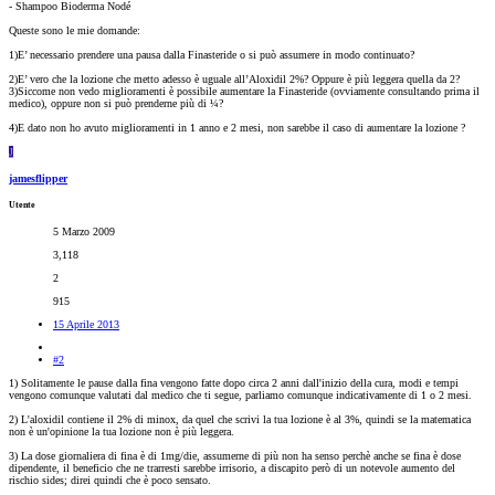
- Shampoo Bioderma Nodé
Queste sono le mie domande:
1)E’ necessario prendere una pausa dalla Finasteride o si può assumere in modo continuato?
2)E’ vero che la lozione che metto adesso è uguale all’Aloxidil 2%? Oppure è più leggera quella da 2?
3)Siccome non vedo miglioramenti è possibile aumentare la Finasteride (ovviamente consultando prima il
medico), oppure non si può prenderne più di ¼?
4)E dato non ho avuto miglioramenti in 1 anno e 2 mesi, non sarebbe il caso di aumentare la lozione ?
J
jamesflipper
Utente
5 Marzo 2009
3,118
2
915
15 Aprile 2013
#2
1) Solitamente le pause dalla fina vengono fatte dopo circa 2 anni dall'inizio della cura, modi e tempi
vengono comunque valutati dal medico che ti segue, parliamo comunque indicativamente di 1 o 2 mesi.
2) L'aloxidil contiene il 2% di minox, da quel che scrivi la tua lozione è al 3%, quindi se la matematica
non è un'opinione la tua lozione non è più leggera.
3) La dose giornaliera di fina è di 1mg/die, assumerne di più non ha senso perchè anche se fina è dose
dipendente, il beneficio che ne trarresti sarebbe irrisorio, a discapito però di un notevole aumento del
rischio sides; direi quindi che è poco sensato.