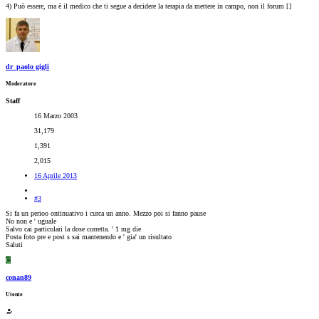
4) Può essere, ma è il medico che ti segue a decidere la terapia da mettere in campo, non il forum [
]
dr_paolo gigli
Moderatore
Staff
16 Marzo 2003
31,179
1,391
2,015
16 Aprile 2013
#3
Si fa un perioo ontinuativo i curca un anno. Mezzo poi si fanno pause
No non e ' uguale
Salvo cai particolari la dose corretta. ' 1 mg die
Posta foto pre e post s sai mantenendo e ' gia' un risultato
Saluti
C
conan89
Utente