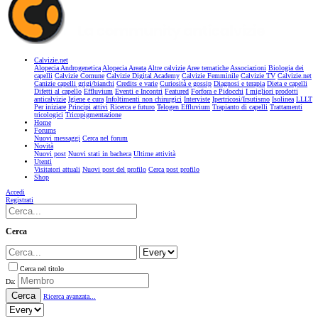
Calvizie.net
Alopecia Androgenetica
Alopecia Areata
Altre calvizie
Aree tematiche
Associazioni
Biologia dei
capelli
Calvizie Comune
Calvizie Digital Academy
Calvizie Femminile
Calvizie TV
Calvizie.net
Canizie capelli grigi/bianchi
Credits e varie
Curiosità e gossip
Diagnosi e terapia
Dieta e capelli
Difetti al capello
Effluvium
Eventi e Incontri
Featured
Forfora e Pidocchi
I migliori prodotti
anticalvizie
Igiene e cura
Infoltimenti non chirurgici
Interviste
Ipertricosi/Irsutismo
Isolinea
LLLT
Per iniziare
Principi attivi
Ricerca e futuro
Telogen Effluvium
Trapianto di capelli
Trattamenti
tricologici
Tricopigmentazione
Home
Forums
Nuovi messaggi
Cerca nel forum
Novità
Nuovi post
Nuovi stati in bacheca
Ultime attività
Utenti
Visitatori attuali
Nuovi post del profilo
Cerca post profilo
Shop
Accedi
Registrati
Cerca
Cerca nel titolo
Da:
Cerca
Ricerca avanzata...