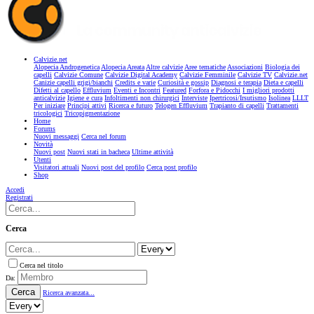
Calvizie.net
Alopecia Androgenetica
Alopecia Areata
Altre calvizie
Aree tematiche
Associazioni
Biologia dei
capelli
Calvizie Comune
Calvizie Digital Academy
Calvizie Femminile
Calvizie TV
Calvizie.net
Canizie capelli grigi/bianchi
Credits e varie
Curiosità e gossip
Diagnosi e terapia
Dieta e capelli
Difetti al capello
Effluvium
Eventi e Incontri
Featured
Forfora e Pidocchi
I migliori prodotti
anticalvizie
Igiene e cura
Infoltimenti non chirurgici
Interviste
Ipertricosi/Irsutismo
Isolinea
LLLT
Per iniziare
Principi attivi
Ricerca e futuro
Telogen Effluvium
Trapianto di capelli
Trattamenti
tricologici
Tricopigmentazione
Home
Forums
Nuovi messaggi
Cerca nel forum
Novità
Nuovi post
Nuovi stati in bacheca
Ultime attività
Utenti
Visitatori attuali
Nuovi post del profilo
Cerca post profilo
Shop
Accedi
Registrati
Cerca
Cerca nel titolo
Da:
Cerca
Ricerca avanzata...