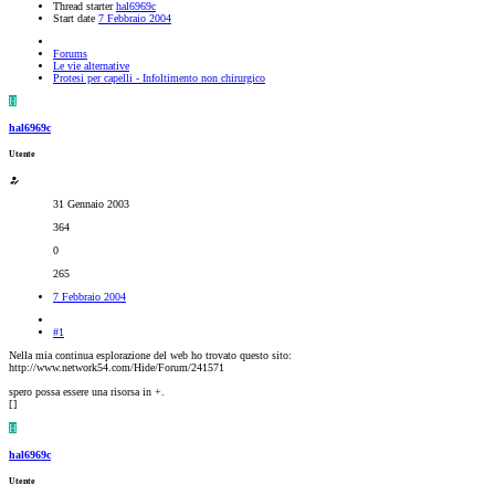
Thread starter
hal6969c
Start date
7 Febbraio 2004
Forums
Le vie alternative
Protesi per capelli - Infoltimento non chirurgico
H
hal6969c
Utente
31 Gennaio 2003
364
0
265
7 Febbraio 2004
#1
Nella mia continua esplorazione del web ho trovato questo sito:
http://www.network54.com/Hide/Forum/241571
spero possa essere una risorsa in +.
[
]
H
hal6969c
Utente