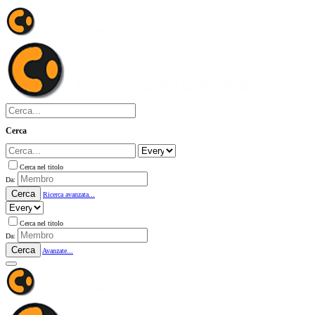
Cerca
Cerca nel titolo
Da:
Cerca
Ricerca avanzata...
Cerca nel titolo
Da:
Cerca
Avanzate...