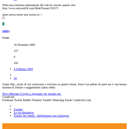
Nella mia continua esplorazione del web ho trovato questo sito:
http://www.network54.com/Hide/Forum/241571
spero possa essere una risorsa in +.
[
]
R
robby
Utente
16 Dicembre 2003
157
0
165
8 Febbraio 2004
#4
Grazie Hal,,,molti di noi conoscono e scrivono su questo forum, forse è un pelino di parte ma e' una buona
miniera di notizie e suggerimenti.saluti robby
Devi effettuare il login o registrarti per postare qui.
Condividi:
Facebook
Twitter
Reddit
Pinterest
Tumblr
WhatsApp
Email
Condividi
Link
Forums
Le vie alternative
Protesi per capelli - Infoltimento non chirurgico