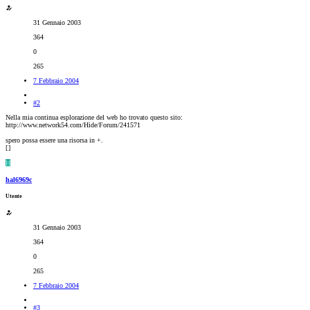
31 Gennaio 2003
364
0
265
7 Febbraio 2004
#2
Nella mia continua esplorazione del web ho trovato questo sito:
http://www.network54.com/Hide/Forum/241571
spero possa essere una risorsa in +.
[
]
H
hal6969c
Utente
31 Gennaio 2003
364
0
265
7 Febbraio 2004
#3