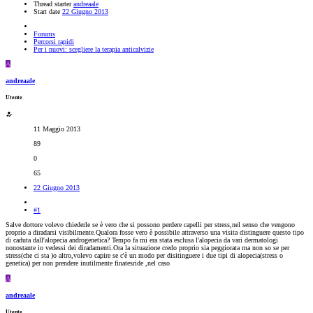
Thread starter
andreaale
Start date
22 Giugno 2013
Forums
Percorsi rapidi
Per i nuovi: scegliere la terapia anticalvizie
A
andreaale
Utente
11 Maggio 2013
89
0
65
22 Giugno 2013
#1
Salve dottore volevo chiederle se è vero che si possono perdere capelli per stress,nel senso che vengono
proprio a diradarsi visibilmente.Qualora fosse vero è possibile attraverso una visita distinguere questo tipo
di caduta dall'alopecia androgenetica? Tempo fa mi era stata esclusa l'alopecia da vari dermatologi
nonostante io vedessi dei diradamenti.Ora la situazione credo proprio sia peggiorata ma non so se per
stress(che ci sta )o altro,volevo capire se c'è un modo per disitinguere i due tipi di alopecia(stress o
genetica) per non prendere inutilmente finatesride ,nel caso
A
andreaale
Utente