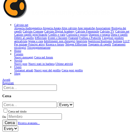
Calvizie.net
Alopecia Androgenetica
Alopecia Areata
Altre calvizie
Aree tematiche
Associazioni
Biologia dei
capelli
Calvizie Comune
Calvizie Digital Academy
Calvizie Femminile
Calvizie TV
Calvizie.net
Canizie capelli grigi/bianchi
Credits e varie
Curiosità e gossip
Diagnosi e terapia
Dieta e capelli
Difetti al capello
Effluvium
Eventi e Incontri
Featured
Forfora e Pidocchi
I migliori prodotti
anticalvizie
Igiene e cura
Infoltimenti non chirurgici
Interviste
Ipertricosi/Irsutismo
Isolinea
LLLT
Per iniziare
Principi attivi
Ricerca e futuro
Telogen Effluvium
Trapianto di capelli
Trattamenti
tricologici
Tricopigmentazione
Home
Forums
Nuovi messaggi
Cerca nel forum
Novità
Nuovi post
Nuovi stati in bacheca
Ultime attività
Utenti
Visitatori attuali
Nuovi post del profilo
Cerca post profilo
Shop
Accedi
Registrati
Cerca
Cerca nel titolo
Da:
Cerca
Ricerca avanzata...