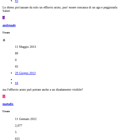
#3
Lo dtress pio'causare da solo un effluvio acuto, puo' essere concausa di un aga e peggiorarla
Saluti
A
andreaale
Utente
11 Maggio 2013
89
0
65
29 Giugno 2013
#4
ma l'effluvio acuto può portare anche a un diradamento visibile?
M
mattafix
Utente
11 Gennaio 2012
2,677
5
615