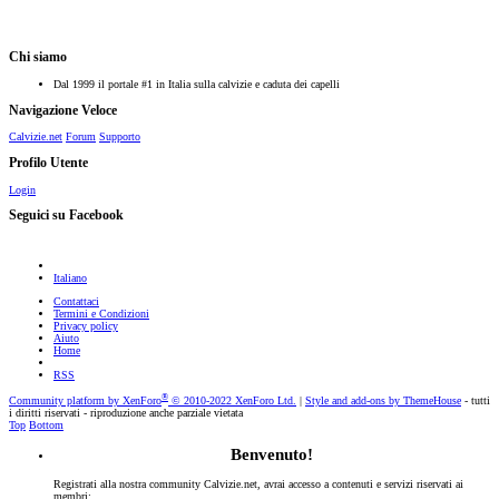
Chi siamo
Dal 1999 il portale #1 in Italia sulla calvizie e caduta dei capelli
Navigazione Veloce
Calvizie.net
Forum
Supporto
Profilo Utente
Login
Seguici su Facebook
Italiano
Contattaci
Termini e Condizioni
Privacy policy
Aiuto
Home
RSS
®
Community platform by XenForo
© 2010-2022 XenForo Ltd.
|
Style and add-ons by ThemeHouse
- tutti
i diritti riservati - riproduzione anche parziale vietata
Top
Bottom
Benvenuto!
Registrati alla nostra community Calvizie.net, avrai accesso a contenuti e servizi riservati ai
membri: