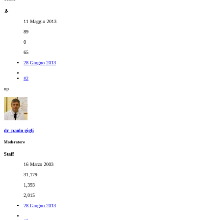
11 Maggio 2013
89
0
65
28 Giugno 2013
#2
up
dr_paolo gigli
Moderatore
Staff
16 Marzo 2003
31,179
1,393
2,015
28 Giugno 2013