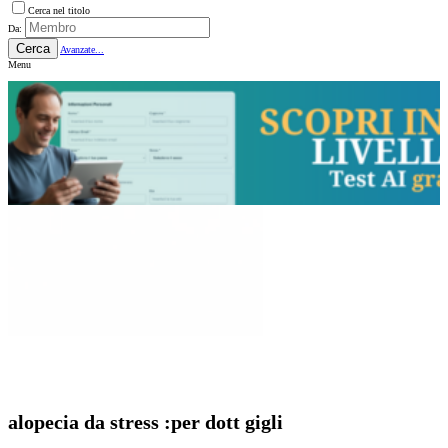
Cerca nel titolo
Da:
Cerca
Avanzate...
Menu
alopecia da stress :per dott gigli