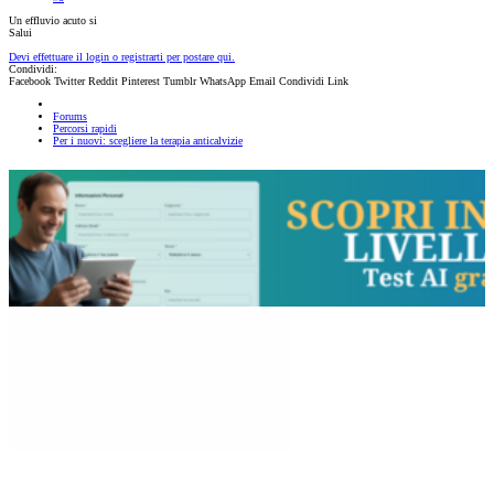
Un effluvio acuto si
Salui
Devi effettuare il login o registrarti per postare qui.
Condividi:
Facebook
Twitter
Reddit
Pinterest
Tumblr
WhatsApp
Email
Condividi
Link
Forums
Percorsi rapidi
Per i nuovi: scegliere la terapia anticalvizie