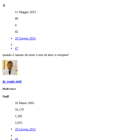
11 Maggio 2013
89
0
65
29 Giugno 2013
#7
quando è causato da stress e non da altro si recupera?
dr_paolo gigli
Moderatore
Staff
16 Marzo 2003
31,179
1,393
2,015
29 Giugno 2013
#8