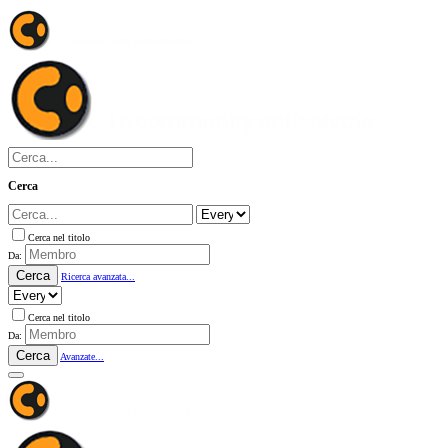
Cerca
Cerca nel titolo
Da:
Cerca
Ricerca avanzata...
Cerca nel titolo
Da:
Cerca
Avanzate...