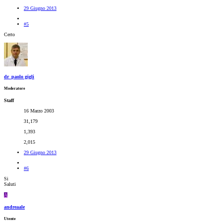
29 Giugno 2013
#5
Certo
dr_paolo gigli
Moderatore
Staff
16 Marzo 2003
31,179
1,393
2,015
29 Giugno 2013
#6
Si
Saluti
A
andreaale
Utente