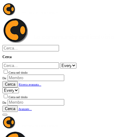
Cerca
Cerca nel titolo
Da:
Cerca
Ricerca avanzata...
Cerca nel titolo
Da:
Cerca
Avanzate...