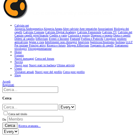
Calvizie.net
Alopecia Androgenetica
Alopecia Areata
Altre calvizie
Aree tematiche
Associazioni
Biologia dei
capelli
Calvizie Comune
Calvizie Digital Academy
Calvizie Femminile
Calvizie TV
Calvizie.net
Canizie capelli grigi/bianchi
Credits e varie
Curiosità e gossip
Diagnosi e terapia
Dieta e capelli
Difetti al capello
Effluvium
Eventi e Incontri
Featured
Forfora e Pidocchi
I migliori prodotti
anticalvizie
Igiene e cura
Infoltimenti non chirurgici
Interviste
Ipertricosi/Irsutismo
Isolinea
LLLT
Per iniziare
Principi attivi
Ricerca e futuro
Telogen Effluvium
Trapianto di capelli
Trattamenti
tricologici
Tricopigmentazione
Home
Forums
Nuovi messaggi
Cerca nel forum
Novità
Nuovi post
Nuovi stati in bacheca
Ultime attività
Utenti
Visitatori attuali
Nuovi post del profilo
Cerca post profilo
Shop
Accedi
Registrati
Cerca
Cerca nel titolo
Da:
Cerca
Ricerca avanzata...