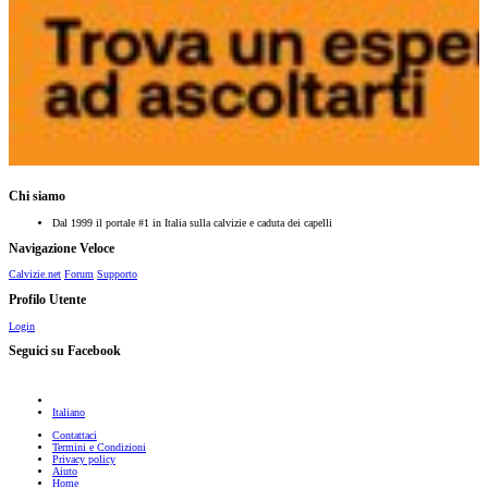
Chi siamo
Dal 1999 il portale #1 in Italia sulla calvizie e caduta dei capelli
Navigazione Veloce
Calvizie.net
Forum
Supporto
Profilo Utente
Login
Seguici su Facebook
Italiano
Contattaci
Termini e Condizioni
Privacy policy
Aiuto
Home