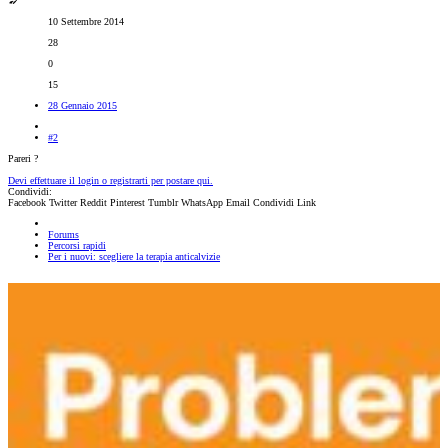
10 Settembre 2014
28
0
15
28 Gennaio 2015
#2
Pareri ?
Devi effettuare il login o registrarti per postare qui.
Condividi:
Facebook
Twitter
Reddit
Pinterest
Tumblr
WhatsApp
Email
Condividi
Link
Forums
Percorsi rapidi
Per i nuovi: scegliere la terapia anticalvizie