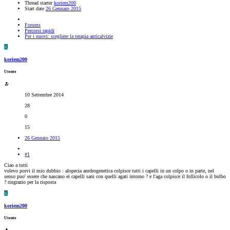
Thread starter
koriem200
Start date
26 Gennaio 2015
Forums
Percorsi rapidi
Per i nuovi: scegliere la terapia anticalvizie
K
koriem200
Utente
10 Settembre 2014
28
0
15
26 Gennaio 2015
#1
Ciao a tutti
volevo porvi il mio dubbio : alopecia anrdrogenetica colpisce tutti i capelli in un colpo o in parte, nel
senso puo' essere che nascano ei capelli sani con quelli agati intorno ? e l'aga colpisce il follicolo o il bulbo
? ringrazio per la risposta
K
koriem200
Utente