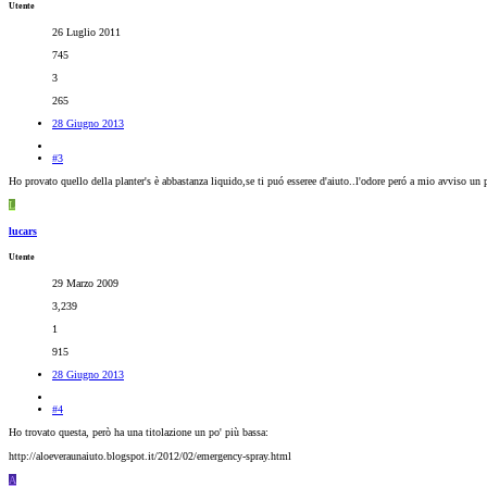
Utente
26 Luglio 2011
745
3
265
28 Giugno 2013
#3
Ho provato quello della planter's è abbastanza liquido,se ti puó esseree d'aiuto..l'odore peró a mio avviso un p
L
lucars
Utente
29 Marzo 2009
3,239
1
915
28 Giugno 2013
#4
Ho trovato questa, però ha una titolazione un po' più bassa:
http://aloeveraunaiuto.blogspot.it/2012/02/emergency-spray.html
A