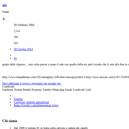
alec
Utente
28 Febbraio 2004
2,511
293
615
28 Giugno 2013
#5
grazie delle risposte....una volta provai a usare il sale con quello della esi però ricordo che il sale alla fine l
http://www.shopathenas.com/235-emergency-100-aloe-vera-spray.html e http://www.zuccari.com/it/SC/2129/
Devi effettuare il login o registrarti per postare qui.
Condividi:
Facebook
Twitter
Reddit
Pinterest
Tumblr
WhatsApp
Email
Condividi
Link
Forums
I migliori prodotti anticalvizie
Rame Peptidi e antinfiammatori topici
Chi siamo
Dal 1999 il portale #1 in Italia sulla calvizie e caduta dei capelli