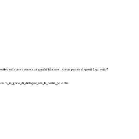
o sentivo sulla cute e non era un granchè idratante....che ne pensate di questi 2 qui sotto?
Lunico_in_grado_di_dialogare_con_la_nostra_pelle.html