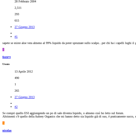
28 Febbraio 2004
2,511
293
615
27 Giugno 2013
#1
sapete se esiste aloe vera almeno al 99% liquido da poter spruzzare sullo scalpo...per chi ha i capelli lughi il
F
foxtr•t
Utente
13 Aprile 2012
490
1
265
27 Giugno 2013
#2
Se compri quello ESI aggiungendo un po di sale diventa liquido, o almeno così ho letto sul forum.
Altrimenti c'è quello della Aubrey Organics che mi hanno detto sia liquido già di suo, è praticamente succo, so
N
nicolas