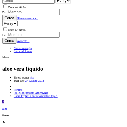
Cerca nel titolo
Da:
Cerca
Ricerca avanzata...
Cerca nel titolo
Da:
Cerca
Avanzate...
Nuovi messaggi
Cerca nel forum
Menu
aloe vera liquido
Thread starter
alec
Start date
27 Giugno 2013
Forums
I migliori prodotti anticalvizie
Rame Peptidi e antinfiammatori topici
A
alec
Utente