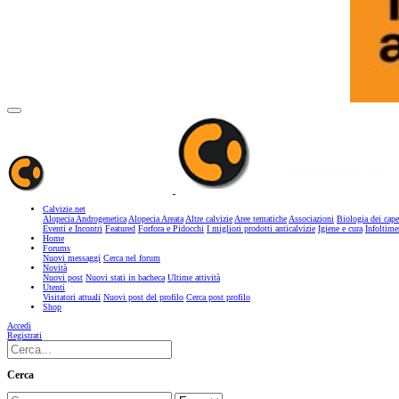
Calvizie.net
Alopecia Androgenetica
Alopecia Areata
Altre calvizie
Aree tematiche
Associazioni
Biologia dei cape
Eventi e Incontri
Featured
Forfora e Pidocchi
I migliori prodotti anticalvizie
Igiene e cura
Infoltime
Home
Forums
Nuovi messaggi
Cerca nel forum
Novità
Nuovi post
Nuovi stati in bacheca
Ultime attività
Utenti
Visitatori attuali
Nuovi post del profilo
Cerca post profilo
Shop
Accedi
Registrati
Cerca