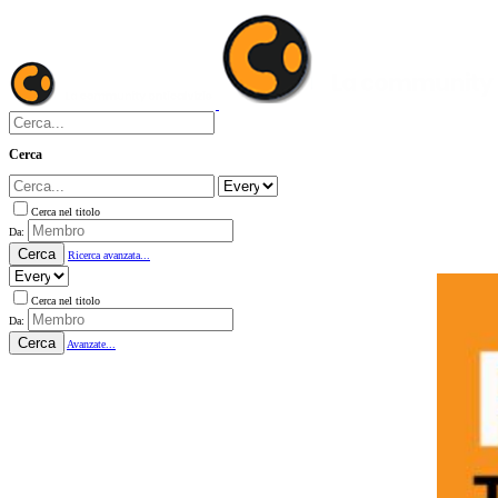
Cerca
Cerca nel titolo
Da:
Cerca
Ricerca avanzata...
Cerca nel titolo
Da:
Cerca
Avanzate...