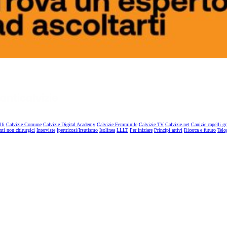
lli
Calvizie Comune
Calvizie Digital Academy
Calvizie Femminile
Calvizie TV
Calvizie.net
Canizie capelli gr
nti non chirurgici
Interviste
Ipertricosi/Irsutismo
Isolinea
LLLT
Per iniziare
Principi attivi
Ricerca e futuro
Telo