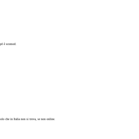
 gel è scomod.
lo che in Italia non si trova, se non online.