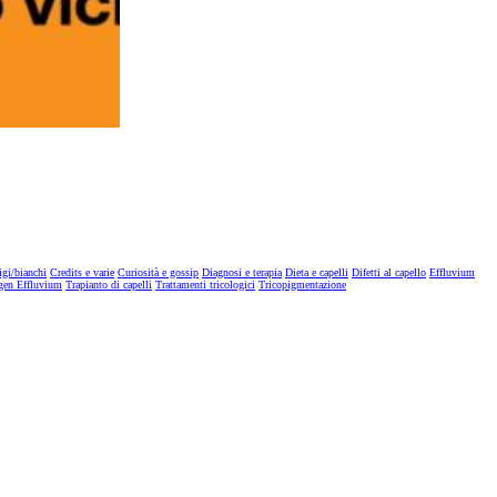
igi/bianchi
Credits e varie
Curiosità e gossip
Diagnosi e terapia
Dieta e capelli
Difetti al capello
Effluvium
gen Effluvium
Trapianto di capelli
Trattamenti tricologici
Tricopigmentazione